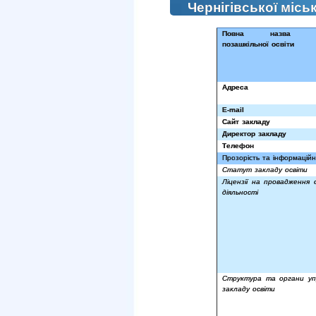
Чернігівської місь
Повна назва за
позашкільної освіти
Адреса
E
-
mail
Сайт закладу
Директор закладу
Телефон
Прозорість та інформаційна
Статут закладу освіти
Ліцензії на провадження о
діяльності
Структура та органи уп
закладу освіти