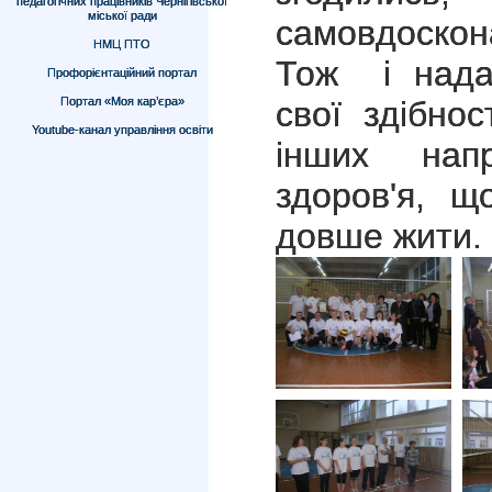
педагогічних працівників Чернігівської
міської ради
самовдоско
НМЦ ПТО
Тож і надал
Профорієнтаційний портал
Портал «Моя кар’єра»
свої здібнос
Youtube-канал управління освіти
інших нап
здоров'я, щ
довше жити.