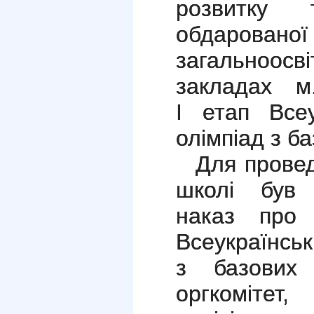
розвитку т
обдарован
загальноо
закладах м
І
етап Всеу
олімпіад з б
Для провед
школі був 
наказ про 
Всеукраїнськ
з базових 
оргкомітет