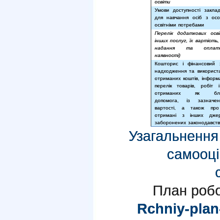
освіти
Умови доступності заклад
для навчання осіб з ос
освітніми потребами
Перелік додаткових осв
інших послуг, їх вартість
надання та опла
наявності)
Кошторис і фінансовий 
надходження та використа
отриманих коштів, інформ
перелік товарів, робіт і
отриманих як благ
допомога, із зазначе
вартості, а також про
отримані з інших дже
заборонених законодавст
Узагальнення 
самооці
План робо
Rchniy-plan