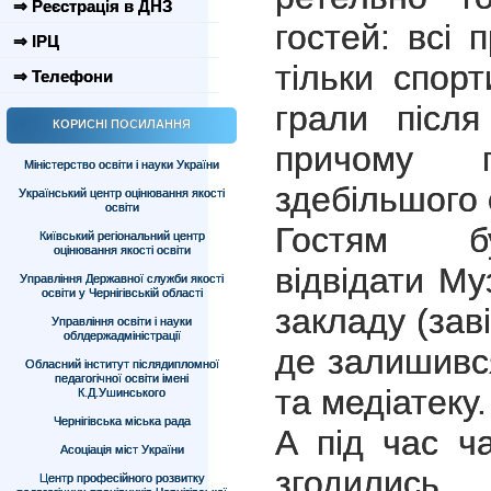
⇒ Реєстрація в ДНЗ
гостей: всі
⇒ ІРЦ
тільки спорт
⇒ Телефони
грали після
КОРИСНІ ПОСИЛАННЯ
причому п
Міністерство освіти і науки України
здебільшого 
Український центр оцінювання якості
освіти
Гостям бу
Київський регіональний центр
оцінювання якості освіти
відвідати Му
Управління Державної служби якості
освіти у Чернігівській області
закладу (зав
Управління освіти і науки
облдержадміністрації
де залишився
Обласний інститут післядипломної
педагогічної освіти імені
та медіатеку.
К.Д.Ушинського
Чернігівська міська рада
А під час ча
Асоціація міст України
згодились
Центр професійного розвитку