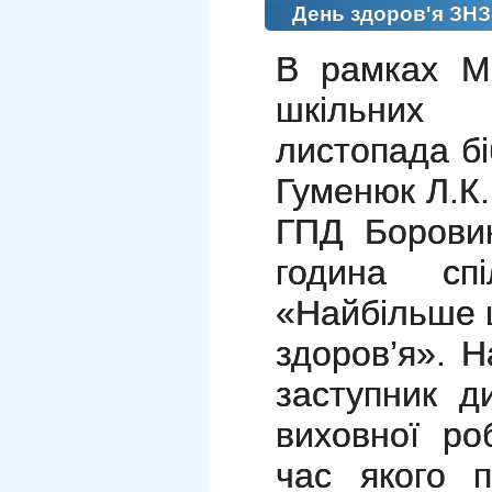
День здоров'я ЗНЗ
В рамках Мі
шкільних 
листопада б
Гуменюк Л.К.
ГПД Боровик
година сп
«Найбільше 
здоров’я». Н
заступник д
виховної ро
час якого п