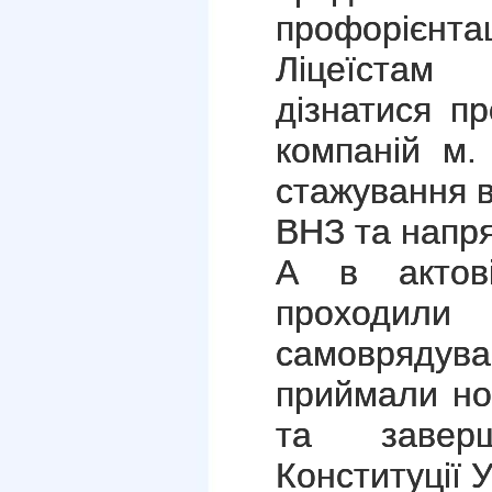
профорієнт
Ліцеїстам
дізнатися п
компаній м.
стажування в
ВНЗ та напря
А в актов
проходили
самовряд
приймали но
та заверш
Конституції 