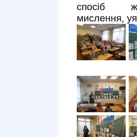
спосіб жи
мислення, уя