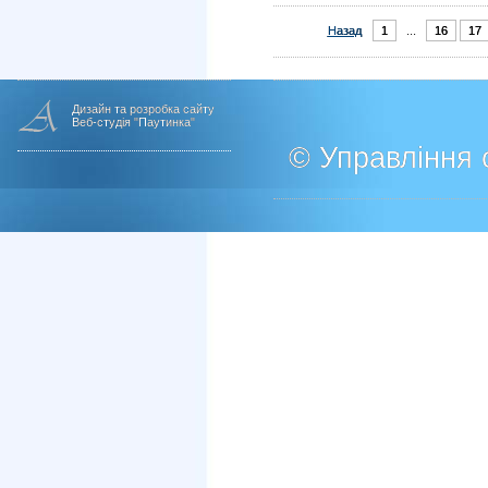
Назад
1
...
16
17
Дизайн та розробка сайту
Веб-студія "Паутинка"
© Управління о