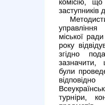
комісію, що
заступників 
Методист
управління 
міської рад
року відвіду
згідно под
зазначити, 
були провед
відповідн
Всеукраїнськ
турніри, к