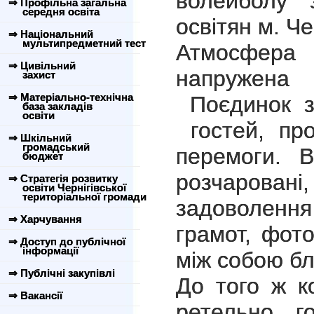
волейболу 
⇒ Профільна загальна
середня освіта
освітян м. Че
⇒ Національний
мультипредметний тест
Атмосфера
⇒ Цивільний
напружен
захист
⇒ Матеріально-технічна
Поєдинок з
база закладів
освіти
гостей, про
⇒ Шкільний
громадський
перемоги. 
бюджет
розчарова
⇒ Стратегія розвитку
освіти Чернігівської
територіальної громади
задоволення
⇒ Харчування
грамот, фот
⇒ Доступ до публічної
інформації
між собою б
⇒ Публічні закупівлі
До того ж к
⇒ Вакансії
ретельно го