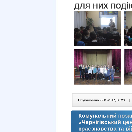
для них поді
Опубліковано: 6-11-2017, 08:23
|
Комунальний позаш
«Чернігівський це
краєзнавства та в