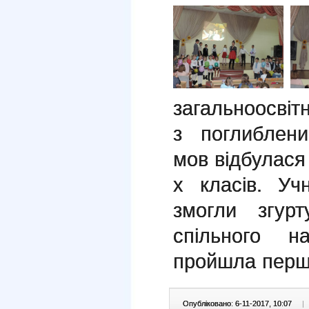
загальноосвітн
з поглиблен
мов відбулася 
х класів. Уч
змогли згур
спільного н
пройшла перш
Опубліковано: 6-11-2017, 10:07
|