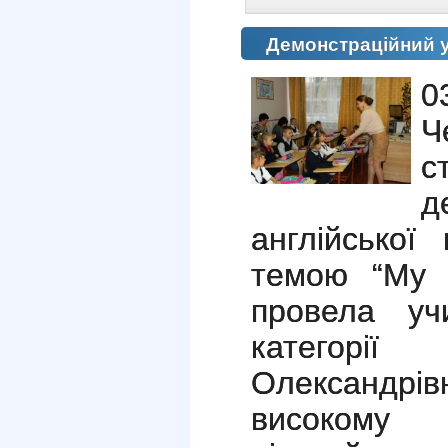
Демонстраційний 
0
Ч
с
д
англійської
темою
“
M
провела уч
категорі
Олександрі
високому 