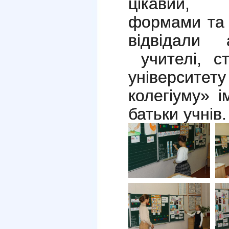
цікавий, 
формами та 
відвідали 
учителі, с
університе
колегіуму» 
батьки учнів.