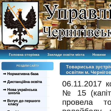
Головна сторінка
Заклади освіти міста
Новини
РОЗДІЛИ САЙТУ
Товариська зустрі
освітян м. Черніго
⇒ Нормативна база
06.11.2017 
⇒ Дистанційна освіта
⇒ Нова українська
№ 15 (капіт
школа
провела то
⇒ Вступ до першого
класу