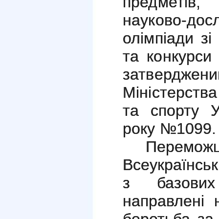
предметів
науково-до
олімпіади зі
та конкурси
затверд
Міністерства
та спорту У
року №10
Пере
Всеукраїнськ
з базових
направлені
боротьба за