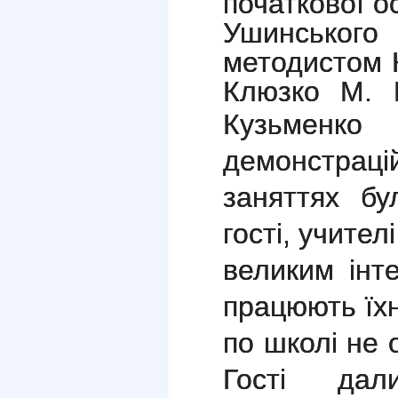
початкової о
Ушинського
методистом К
Клюзко М. М
Кузьменко
О
демонстрацій
заняттях бу
гості, учител
великим інт
працюють їхні
по школі не 
Гості дал