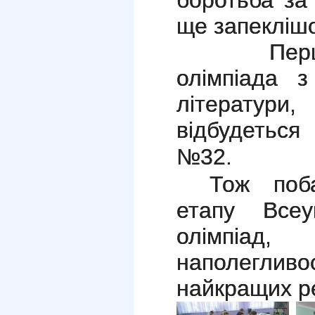
ще запекліш
Першо
олімпіада з
літератури
відбудеться
№32.
Тож поб
етапу Всеук
олімпіа
наполегли
найкращих ре