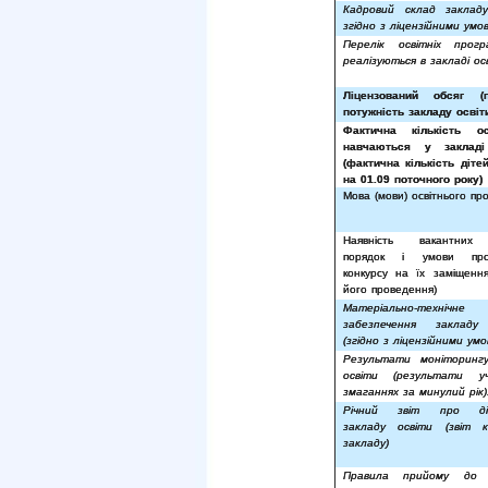
Кадровий склад закладу
згідно з ліцензійними умо
Перелік освітніх прог
реалізуються в закладі ос
Ліцензований обсяг (п
потужність закладу освіт
Фактична кількість ос
навчаються у закладі
(фактична кількість діте
на 01.09 поточного року)
Мова (мови) освітнього пр
Наявність вакантних
порядок і умови про
конкурсу на їх заміщення
його проведення)
Матеріально-технічне
забезпечення закладу
(згідно з ліцензійними ум
Результати моніторингу
освіти (результати у
змаганнях за минулий рік)
Річний звіт про дія
закладу освіти (звіт к
закладу)
Правила прийому до 