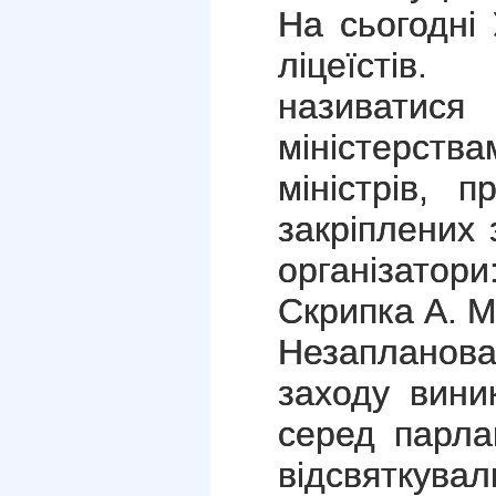
На сьогодні
ліцеїстів
називат
міністерст
міністрів, п
закріплених 
організато
Скрипка А. М
Незапланова
заходу вин
серед парла
відсвяткува