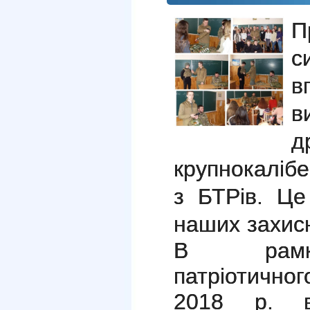
П
с
в
в
д
крупнокалібе
з БТРів. Ц
наших захисн
В рамка
патріотично
2018 р. в