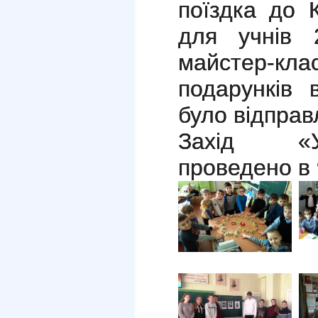
поїздка до К
для учнів 
майстер-кл
подарунків 
було відправ
Захід «У
проведено в 