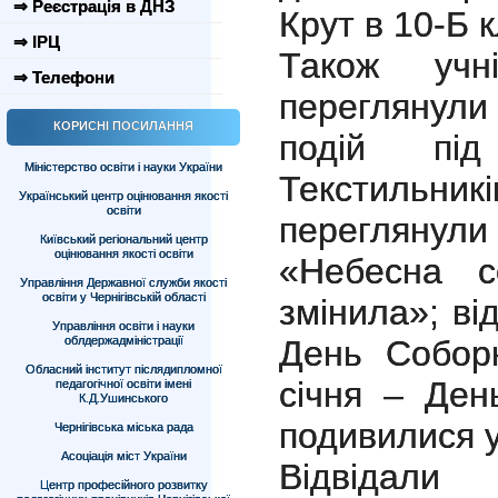
⇒ Реєстрація в ДНЗ
Крут в 10-Б к
⇒ ІРЦ
Також учн
⇒ Телефони
переглянули
КОРИСНІ ПОСИЛАННЯ
подій п
Міністерство освіти і науки України
Текстильни
Український центр оцінювання якості
освіти
переглянули
Київський регіональний центр
оцінювання якості освіти
«Небесна с
Управління Державної служби якості
освіти у Чернігівській області
змінила»; ві
Управління освіти і науки
облдержадміністрації
День Соборн
Обласний інститут післядипломної
січня – Ден
педагогічної освіти імені
К.Д.Ушинського
подивилися у
Чернігівська міська рада
Асоціація міст України
Відвідали
Центр професійного розвитку