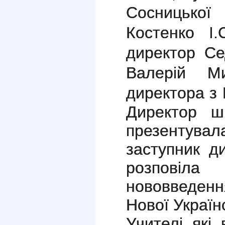
Сосницьк
Костенко І
директор Се
Валерій Ми
директора з 
Директор ш
презентув
заступник д
розпові
нововведенн
Нової Україн
Учителі які