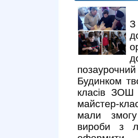
З
д
о
д
позаурочн
Будинком тво
класів ЗОШ
майстер-кла
мали змогу
вироби з л