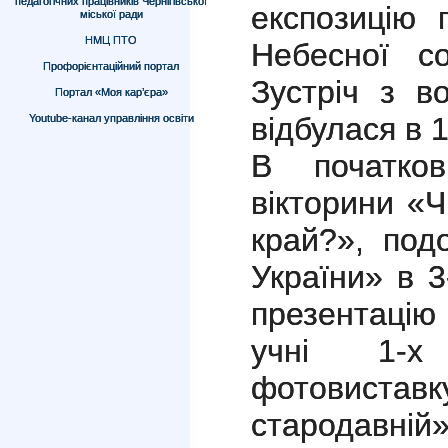
педагогічних працівників Чернігівської
експозицію 
міської ради
НМЦ ПТО
Небесної со
Профорієнтаційний портал
Зустріч з в
Портал «Моя кар’єра»
відбулася в 1
Youtube-канал управління освіти
В початков
вікторини «Ч
край?», под
України» в 3
презентацію
учні 1-х 
фотовис
стародавні