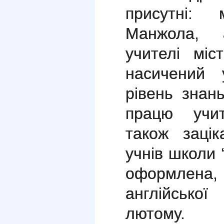
присутні:
Манжола, а
учителі міс
насичений 
рівень знан
працю учит
також зацік
учнів школи 
оформлена,
англійської
лютому.