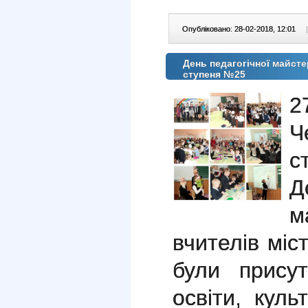
Опубліковано: 28-02-2018, 12:01
|
День педагогічної майсте
ступеня №25
2
Ч
с
Д
м
вчителів міс
були присут
освіти, куль