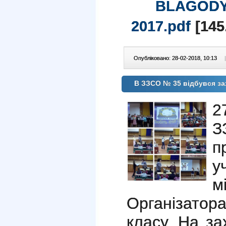
BLAGODY
2017.pdf
[145
Опубліковано: 28-02-2018, 10:13
|
В ЗЗСО № 35 відбувся зах
2
З
п
у
м
Організатора
класу. На за