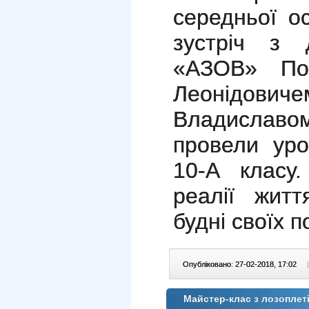
середньої о
зустріч з 
«АЗОВ» По
Леонідови
Владиславо
провели уро
10-А класу
реалії житт
будні своїх п
Опубліковано: 27-02-2018, 17:02
|
Майстер-клас з лозоплет