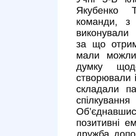
Якубенко 
команди, з 
виконували 
за що отрим
мали можли
думку щодо
створювали 
складали па
спілкуван
Об’єднавшис
позитивні ем
дружба допо