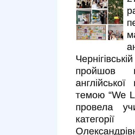
р
п
м
а
Чернігівськ
пройшов 
англійської
темою “We Li
провела уч
категорі
Олександрі