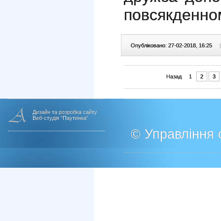
повсякденном
Опубліковано: 27-02-2018, 16:25
|
Назад
1
2
3
Дизайн та розробка сайту
Веб-студія "Паутинка"
© Управління о