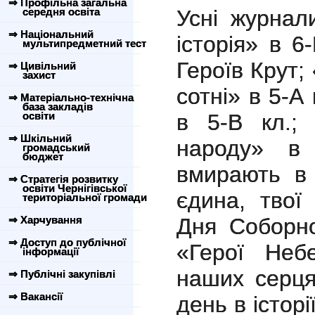
⇒ Профільна загальна
середня освіта
Усні журнал
⇒ Національний
історія» в 6
мультипредметний тест
Героїв Крут;
⇒ Цивільний
захист
сотні» в 5-А
⇒ Матеріально-технічна
база закладів
освіти
в 5-В кл.; 
⇒ Шкільний
народу» в 
громадський
бюджет
вмирають в 
⇒ Стратегія розвитку
освіти Чернігівської
єдина, твої
територіальної громади
⇒ Харчування
Дня Соборно
⇒ Доступ до публічної
«Герої Неб
інформації
наших серця
⇒ Публічні закупівлі
⇒ Вакансії
день в історі