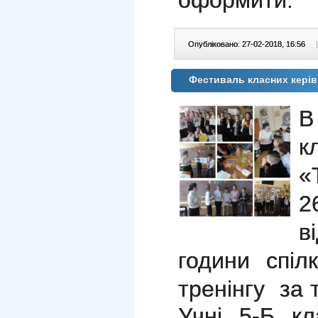
оформити.
Опубліковано: 27-02-2018, 16:56
|
Фестиваль класних керівн
В
к
«
2
в
години спіл
тренінгу за 
Учні 5-Б кл