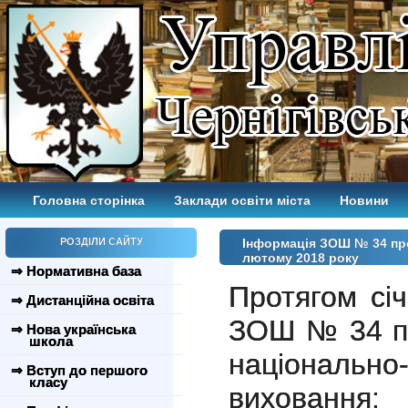
Головна сторінка
Заклади освіти міста
Новини
РОЗДІЛИ САЙТУ
Інформація ЗОШ № 34 про
лютому 2018 року
⇒ Нормативна база
Протягом сі
⇒ Дистанційна освіта
ЗОШ № 34 пр
⇒ Нова українська
школа
національно-
⇒ Вступ до першого
класу
виховання: