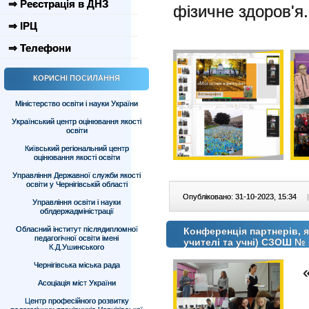
⇒ Реєстрація в ДНЗ
фізичне здоров'я.
⇒ ІРЦ
⇒ Телефони
КОРИСНІ ПОСИЛАННЯ
Міністерство освіти і науки України
Український центр оцінювання якості
освіти
Київський регіональний центр
оцінювання якості освіти
Управління Державної служби якості
освіти у Чернігівській області
Опубліковано: 31-10-2023, 15:34
|
Управління освіти і науки
облдержадміністрації
Обласний інститут післядипломної
Конференція партнерів, я
педагогічної освіти імені
учителі та учні) СЗОШ № 
К.Д.Ушинського
Чернігівська міська рада
Асоціація міст України
Центр професійного розвитку