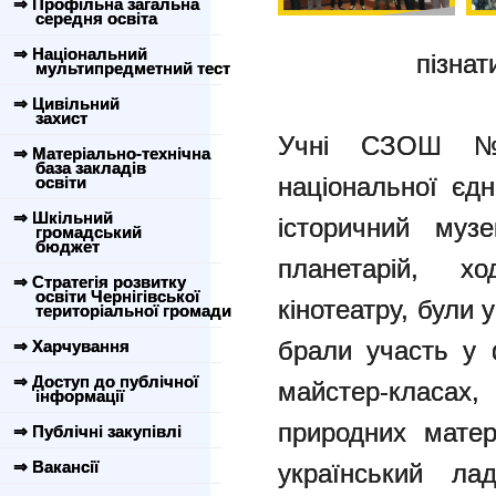
⇒ Профільна загальна
середня освіта
⇒ Національний
пізнат
мультипредметний тест
⇒ Цивільний
захист
Учні СЗОШ №
⇒ Матеріально-технічна
база закладів
національної єдн
освіти
⇒ Шкільний
історичний музе
громадський
бюджет
планетарій, х
⇒ Стратегія розвитку
освіти Чернігівської
кінотеатру, були 
територіальної громади
брали участь у 
⇒ Харчування
⇒ Доступ до публічної
майстер-клас
інформації
природних матер
⇒ Публічні закупівлі
⇒ Вакансії
український л