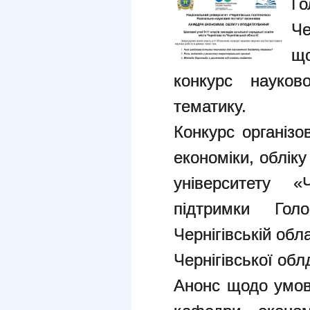
Г
Че
щ
конкурс науков
тематику.
Конкурс організ
економіки, облік
університету «Ч
підтримки Го
Чернігівській обла
Чернігівської обл
Анонс щодо умов