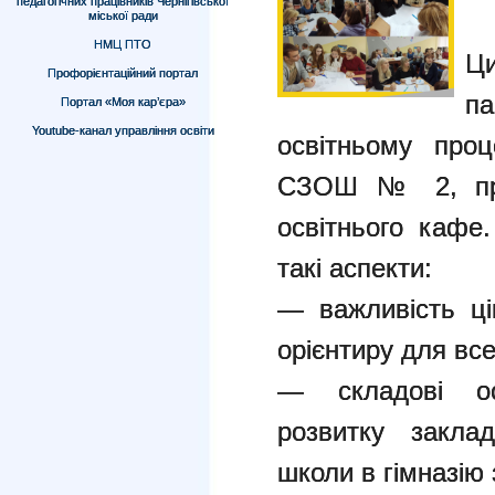
педагогічних працівників Чернігівської
міської ради
НМЦ ПТО
Ц
Профорієнтаційний портал
па
Портал «Моя кар’єра»
Youtube-канал управління освіти
освітньому проц
СЗОШ № 2, про
освітнього кафе.
такі аспекти:
— важливість ці
орієнтиру для все
— складові осн
розвитку закла
школи в гімназію