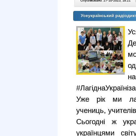
Опубліковано: 27-10-2023, 18:21
|
Усеукраїнський радіодикт
Ус
Де
мо
о
на
#ЛагіднаУкраїніз
Уже рік ми лаг
учениць, учителів,
Сьогодні ж укра
українцями св