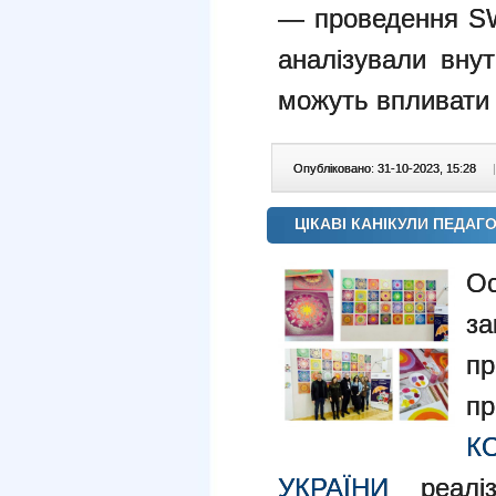
— проведення SWO
аналізували внут
можуть впливати 
Опубліковано: 31-10-2023, 15:28
|
ЦІКАВІ КАНІКУЛИ ПЕДА
Ос
з
п
п
К
УКРАЇНИ
реаліз