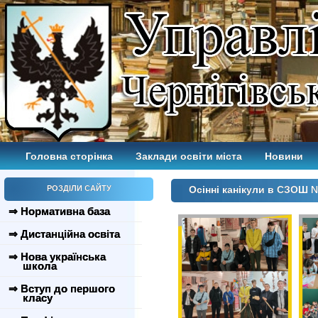
Головна сторінка
Заклади освіти міста
Новини
РОЗДІЛИ САЙТУ
Осінні канікули в СЗОШ 
⇒ Нормативна база
⇒ Дистанційна освіта
⇒ Нова українська
школа
⇒ Вступ до першого
класу