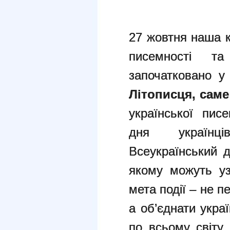
27 жовтня наша к
писемності 
започатковано у
Літописця, саме
української пис
дня українц
Всеукраїнський д
якому можуть уз
мета події – не п
а об’єднати украї
по всьому світу.