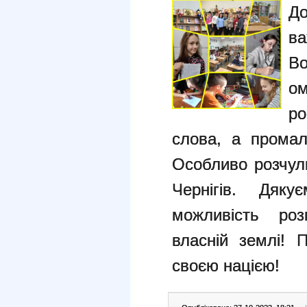
Д
ва
Во
ом
р
слова, а промал
Особливо розчул
Чернігів. Дяк
можливість ро
власній землі!
своєю нацією!