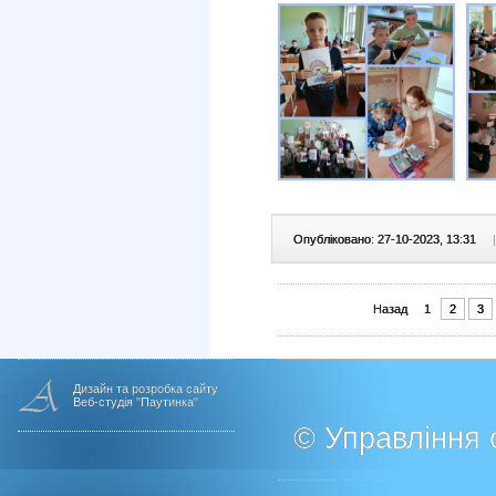
Опубліковано: 27-10-2023, 13:31
|
Назад
1
2
3
Дизайн та розробка сайту
Веб-студія "Паутинка"
© Управління о