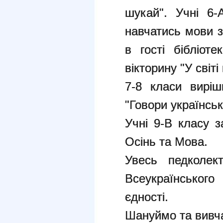
шукай". Учні 6-
навчатись мови зо
в гості бібліот
вікторину "У світі
7-8 класи вирі
"Говори українсь
Учні 9-В класу з
Осінь та Мова.
Увесь педколек
Всеукраїнського
єдності.
Шануймо та вивча