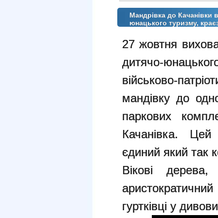
Мандрівка до Качанівки 
юнацького туризму, крає
27 жовтня вихова
дитячо-юнацько
військово-патрі
мандівку до одн
паркових компле
Качанівка. Цей
єдиний який так к
Вікові дерева,
аристократичн
гуртківці у диво