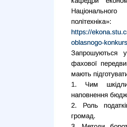
кафедри економ
Національного 
політехніка»:
https://ekona.stu.
oblasnogo-konkurs
Запрошуються уч
фахової передвищ
мають підготувати
1. Чим шкідли
наповнення бюдж
2. Роль податкі
громад.
3. Методи боро