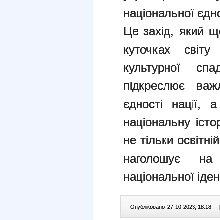
національної єдно
Це захід, який щ
куточках світу
культурної сп
підкреслює важ
єдності нації, 
національну істо
не тільки освітні
наголошує на
національної іден
Опубліковано: 27-10-2023, 18:18
|