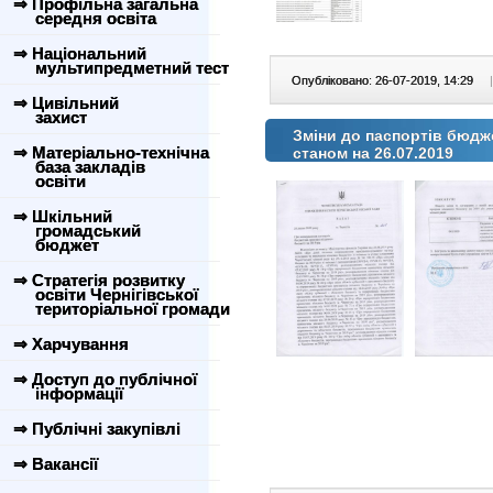
⇒ Профільна загальна
середня освіта
⇒ Національний
мультипредметний тест
Опубліковано: 26-07-2019, 14:29
|
⇒ Цивільний
захист
Зміни до паспортів бюдж
⇒ Матеріально-технічна
станом на 26.07.2019
база закладів
освіти
⇒ Шкільний
громадський
бюджет
⇒ Стратегія розвитку
освіти Чернігівської
територіальної громади
⇒ Харчування
⇒ Доступ до публічної
інформації
⇒ Публічні закупівлі
⇒ Вакансії