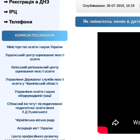
⇒ Реєстрація в ДНЗ
Опубліковано: 26-07-2019, 10:19
|
⇒ ІРЦ
Як змінилось меню в дит
⇒ Телефони
КОРИСНІ ПОСИЛАННЯ
Міністерство освіти і науки України
Український центр оцінювання якості
освіти
Київський регіональний центр
оцінювання якості освіти
Управління Державної служби якості
освіти у Чернігівській області
Управління освіти і науки
облдержадміністрації
Обласний інститут післядипломної
педагогічної освіти імені
К.Д.Ушинського
Чернігівська міська рада
Асоціація міст України
Центр професійного розвитку