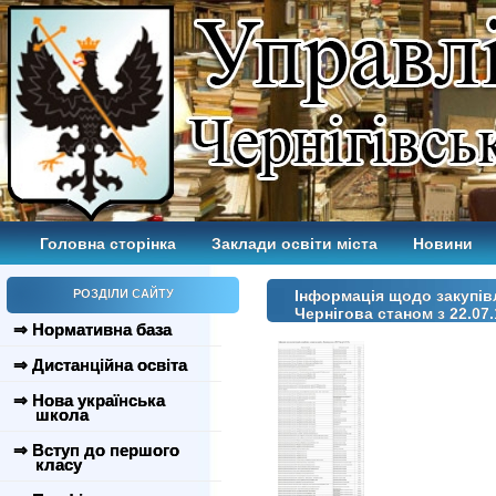
Головна сторінка
Заклади освіти міста
Новини
РОЗДІЛИ САЙТУ
Інформація щодо закупівл
Чернігова станом з 22.07.
⇒ Нормативна база
⇒ Дистанційна освіта
⇒ Нова українська
школа
⇒ Вступ до першого
класу