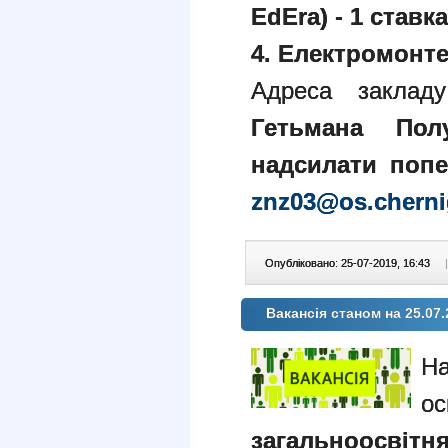
EdEra) - 1 ставка
4. Електромонтер
Адреса заклад
Гетьмана Полу
надсилати поп
znz03@os.cherni
Опубліковано: 25-07-2019, 16:43
|
Вакансія станом на 25.07.
На
ос
загальноосвітня 