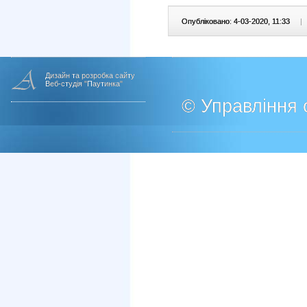
Опубліковано: 4-03-2020, 11:33
|
Дизайн та розробка сайту
Веб-студія "Паутинка"
© Управління о