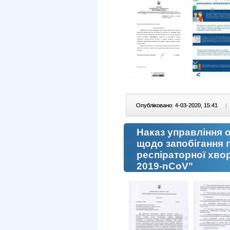
Опубліковано: 4-03-2020, 15:41
|
Наказ управління 
щодо запобігання 
респіраторної хво
2019-nCoV"