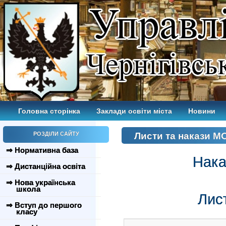
Головна сторінка
Заклади освіти міста
Новини
РОЗДІЛИ САЙТУ
Листи та накази М
⇒ Нормативна база
Нака
⇒ Дистанційна освіта
⇒ Нова українська
школа
Лис
⇒ Вступ до першого
класу