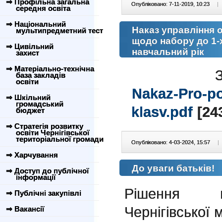
⇒ Профільна загальна
Опубліковано: 7-11-2019, 10:23
|
середня освіта
⇒ Національний
Наказ управління о
мультипредметний тест
щодо набору до 1-
⇒ Цивільний
навчальний рік
захист
⇒ Матеріально-технічна
база закладів
освіти
Nakaz-Pro-p
⇒ Шкільний
громадський
klasv.pdf
[243
бюджет
⇒ Стратегія розвитку
освіти Чернігівської
територіальної громади
Опубліковано: 4-03-2024, 15:57
|
⇒ Харчування
До уваги батьків!
⇒ Доступ до публічної
інформації
Рішення ви
⇒ Публічні закупівлі
Чернігівської 
⇒ Вакансії