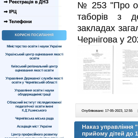
⇒ Реєстрація в ДНЗ
№ 253 "Про о
⇒ ІРЦ
таборів з д
⇒ Телефони
закладах загал
КОРИСНІ ПОСИЛАННЯ
Чернігова у 20
Міністерство освіти і науки України
Український центр оцінювання якості
освіти
Київський регіональний центр
оцінювання якості освіти
Управління Державної служби якості
освіти у Чернігівській області
Управління освіти і науки
облдержадміністрації
Обласний інститут післядипломної
педагогічної освіти імені
К.Д.Ушинського
Опубліковано: 17-05-2023, 12:55
|
Чернігівська міська рада
Наказ управління 
Асоціація міст України
прийому дітей до 1
Центр професійного розвитку