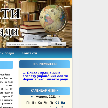
си подій
Контакти
ПРО УПРАВЛІННЯ
→ Список працівників
іцейські –
апарату управління освіти
 прийти на
Чернігівської міської ради
и, на яких
у - стати
я ДНЗ №17
КАЛЕНДАР НОВИН
Діти були в
території
«
Жовтень 2021
»
с з правил
Пн
Вт
Ср
Чт
Пт
Сб
Нд
 з роботою
1
2
3
тні питання