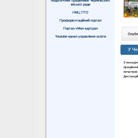
педагогічних працівників Чернігівської
міської ради
НМЦ ПТО
Профорієнтаційний портал
Портал «Моя кар’єра»
Опублі
Youtube-канал управління освіти
У Че
З понеді
працівни
початкові
Дистанці