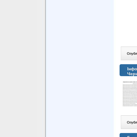
Опублі
Інфо
Черн
Опублі