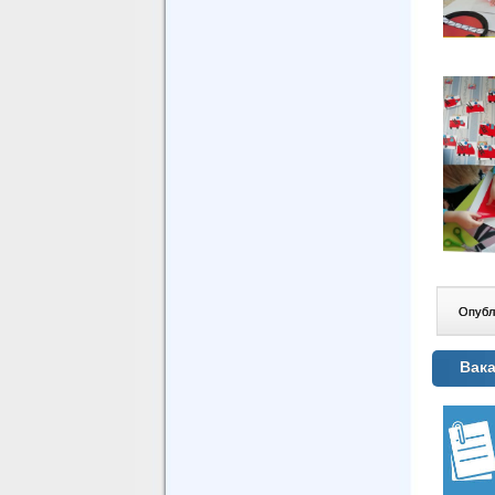
Опублі
Вака