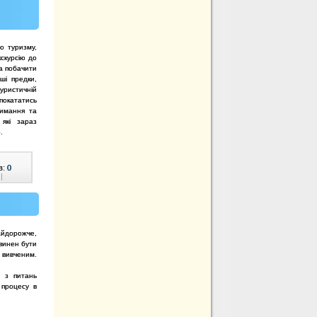
о туризму,
кскурсію до
а побачити
ші предки,
уристичній
 покататись
римання та
 які зараз
.
в:
0
|
найдорожче,
овинен бути
 вивченим.
и з питань
 процесу в