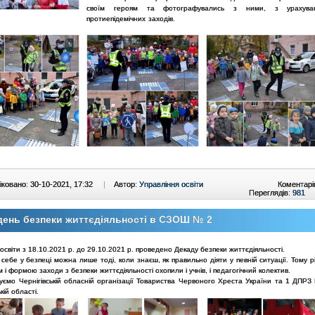
своїм героям та фотографувались з ними, з урахуван
протиепідемічних заходів.
ковано: 30-10-2021, 17:32
|
Автор:
Управління освіти
Коментарі
Переглядів:
981
ень безпеки життєдіяльності в СЗОШ № 2
 освіти з 18.10.2021 р. до 29.10.2021 р. проведено Декаду безпеки життєдіяльності.
себе у безпеці можна лише тоді, коли знаєш, як правильно діяти у певній ситуації. Тому р
м і формою заходи з безпеки життєдіяльності охопили і учнів, і педагогічний колектив.
уємо Чернігівській обласній організації Товариства Червоного Хреста України та 1 ДПРЗ
кій області.