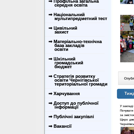
⇒ Профільна загальна
середня освіта
⇒ Національний
мультипредметний тест
⇒ Цивільний
захист
⇒ Матеріально-технічна
база закладів
освіти
⇒ Шкільний
громадський
бюджет
⇒ Стратегія розвитку
Опублі
освіти Чернігівської
територіальної громади
⇒ Харчування
Тижд
⇒ Доступ до публічної
інформації
У закладі
Почувати 
за змісто
⇒ Публічні закупівлі
Щиро дяк
Чернігівсь
⇒ Вакансії