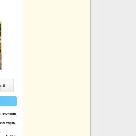
в:
0
|
І ступенів
9:00 годину,
.