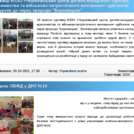
ківці КПЗО «Чернігівський центр дитячо-юнацького туризму,
знавства та військово-патріотичного виховання» здійснили
урсію до парку природи "Беремицьке"
29 жовтня гуртківці КПЗО «Чернігівський центр дитячо-юнацьког
краєзнавства та військово-патріотичного виховання» здійснили е
парку природи "Беремицьке". Вихованцям випала унікальна нагод
природу Полісся, відтворену в тому вигляді, якою її бачили на
отримати нові знання та враження, зробити чудові фото. У т
частині парку гуртківці відвідали конюшні, де можна було не лише
верхи, але й дізнатись історію кожної породи, особливості ут
розведення коней. «Музей диких котів» та історії тварин,
знаходяться на реабілітації у парку не залишили байдужими нікого
ковано: 29-10-2021, 17:38
|
Автор:
Управління освіти
Коментарі
Переглядів:
1015
день ОБЖД у ДНЗ №10
Життя і здоров’я – 
що є у людини, тому підхід до них п
найсерйознішим і ретельно
Саме тому використані сучасні підходи до організації робот
безпеки життєдіяльності з усіма учасниками освітньо-виховного
ДНЗ №10.