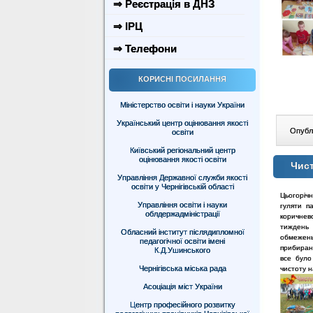
⇒ Реєстрація в ДНЗ
⇒ ІРЦ
⇒ Телефони
КОРИСНІ ПОСИЛАННЯ
Міністерство освіти і науки України
Український центр оцінювання якості
Опублі
освіти
Київський регіональний центр
оцінювання якості освіти
Чист
Управління Державної служби якості
освіти у Чернігівській області
Цьогоріч
Управління освіти і науки
гуляти па
облдержадміністрації
коричнев
тиждень 
Обласний інститут післядипломної
обмежень 
педагогічної освіти імені
прибиран
К.Д.Ушинського
все було
Чернігівська міська рада
чистоту 
Асоціація міст України
Центр професійного розвитку