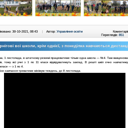
ковано: 30-10-2021, 08:43
|
Автор:
Управління освіти
Коментарі
Переглядів:
851
рнігові всі школи, крім однієї, з понеділка навчаються дистанц
лка, 1 листопада, в штатному режимі працюватиме тільки одна школа — №4. Там вакцинован
ків, тому всі учні з 1 по 11 класи відвідуватимуть заклад. В решті шкіл очно навчатим
 класи — з 1 по 4.
йне навчання триватиме мінімум тиждень, до 8 листопада.