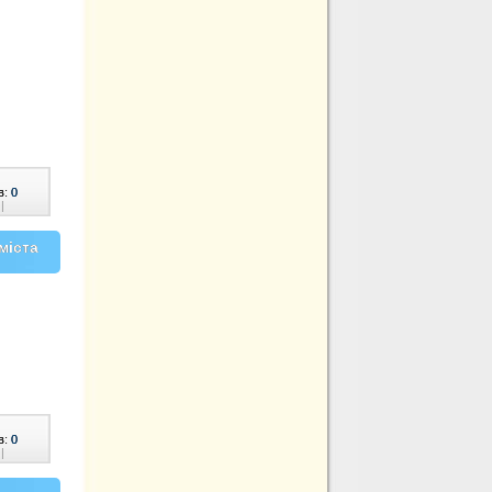
в:
0
|
міста
в:
0
|