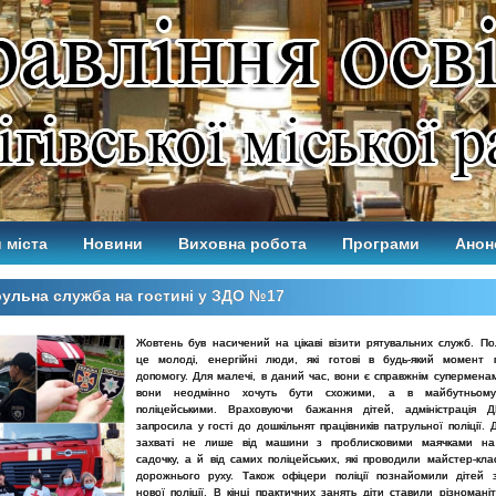
 міста
Новини
Виховна робота
Програми
Анон
ульна служба на гостині у ЗДО №17
Жовтень був насичений на цікаві візити рятувальних служб. Пол
це молоді, енергійні люди, які готові в будь-який момент
допомогу. Для малечі, в даний час, вони є справжнім суперменам
вони неодмінно хочуть бути схожими, а в майбутньом
поліцейськими. Враховуючи бажання дітей, адміністраці
запросила у гості до дошкільнят працівників патрульної поліції. 
захваті не лише від машини з проблисковими маячками на 
садочку, а й від самих поліцейських, які проводили майстер-кла
дорожнього руху. Також офіцери поліції познайомили дітей
нової поліції. В кінці практичних занять діти ставили різномані