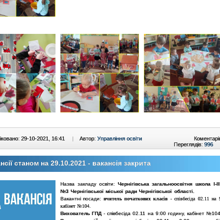
ковано: 29-10-2021, 16:41
|
Автор:
Управління освіти
Коментарі
Переглядів:
996
нсії станом на 29.10.2021 - вакансія закрита
Назва закладу освіти:
Чернігівська загальноосвітня школа І-ІІ
№3 Чернігівської міської ради Чернігівської області.
Вакантні посади:
вчитель початкових класів
- співбесіда 02.11 на 
кабінет №104.
Вихователь ГПД
- співбесіда 02.11 на 9:00 годину, кабінет №104