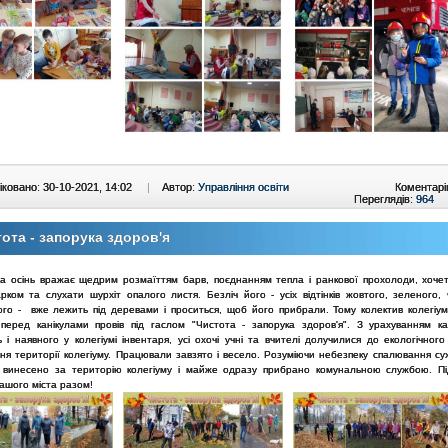
ковано: 30-10-2021, 14:02
|
Автор:
Управління освіти
Коментарі
Переглядів:
964
ота - запорука здоров'я
на осінь вражає щедрим розмаїттям барв, поєднанням тепла і ранкової прохолоди, хоче
рком та слухати шурхіт опалого листя. Безліч його - усіх відтінків жовтого, зеленого, 
ого - вже лежить під деревами і проситься, щоб його прибрали. Тому колектив колегіум
перед канікулами провів під гаслом "Чистота - запорука здоров'я". З урахуванням к
і наявного у колегіумі інвентаря, усі охочі учні та вчителі долучилися до екологічного
ня території колегіуму. Працювали завзято і весело. Розуміючи небезпеку спалювання сух
 винесено за територію колегіуму і майже одразу прибрано комунальною службою. П
нашого міста разом!