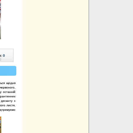
в:
0
|
ться щодня
червоного,
у останній
арантинних
 десанту з
ого листя,
ідтримуємо