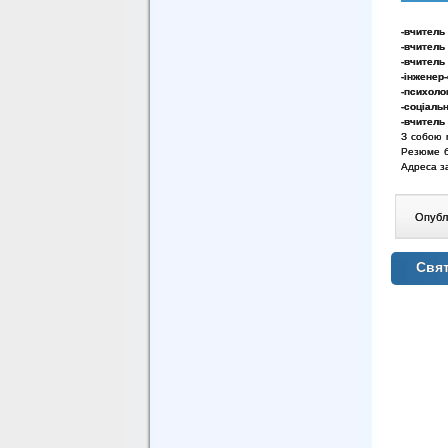
-вчитель
-вчитель 
-вчитель
-інженер-
-психолог
-соціальн
-вчитель 
З собою 
Резюме б
Адреса з
Опублі
Свят