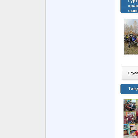
Гурт
крає
екск
Опублі
Тиж