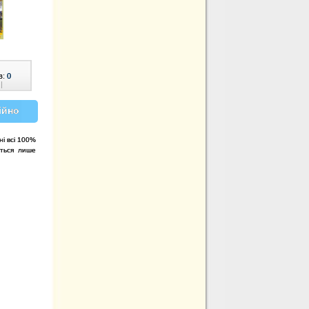
в:
0
|
ійно
і всі 100%
уться лише