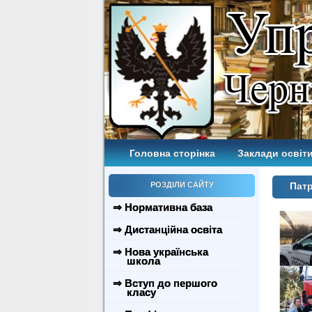
Головна сторінка
Заклади освіти
РОЗДІЛИ САЙТУ
Патр
⇒ Нормативна база
⇒ Дистанційна освіта
⇒ Нова українська
школа
⇒ Вступ до першого
класу