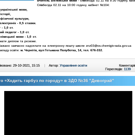
Вчитель англійської мови
- співбесіда 02.11 на 9:30 годину, ка
Співбесіда 02.11 на 10:00 годину, кабінет №104:
 української мови,
історії,
 фізичної культури,
електронік - 0,5 ставки.
 - 1,0 ст.
ий педагог - 1,0 ст.
німецької мови - 1,0 ст.
мати диплом та резюме.
ажано завчасно надсилати на електронну пошту школи znz03@os.chernigiv-rada.gov.ua
акладу освіти:
м. Чернігів, вул Гетьмана Полуботка, 14,
тел. 676-332.
ковано: 29-10-2021, 15:15
|
Автор:
Управління освіти
Коментарі
Переглядів:
1139
о «Ходить гарбуз по городу» в ЗДО №36 "Дивограй"