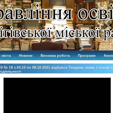
 міста
Новини
Виховна робота
Програми
Анон
З № 19 з 04.10 по 08.10.2021 відбувся Тиждень знань з основ 
єдіяльності