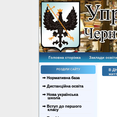
Головна сторінка
Заклади освіти
РОЗДІЛИ САЙТУ
В ДН
житт
⇒ Нормативна база
⇒ Дистанційна освіта
⇒ Нова українська
школа
⇒ Вступ до першого
класу