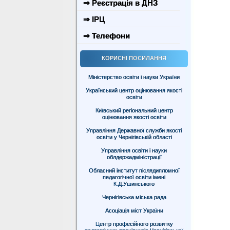
⇒ Реєстрація в ДНЗ
⇒ ІРЦ
⇒ Телефони
КОРИСНІ ПОСИЛАННЯ
Міністерство освіти і науки України
Український центр оцінювання якості
освіти
Київський регіональний центр
оцінювання якості освіти
Управління Державної служби якості
освіти у Чернігівській області
Управління освіти і науки
облдержадміністрації
Обласний інститут післядипломної
педагогічної освіти імені
К.Д.Ушинського
Чернігівська міська рада
Асоціація міст України
Центр професійного розвитку