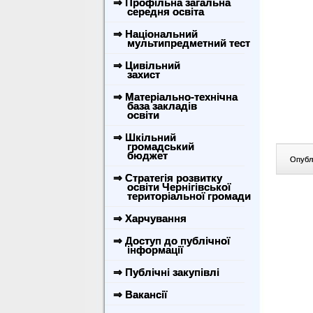
⇒ Профільна загальна
середня освіта
⇒ Національний
мультипредметний тест
⇒ Цивільний
захист
⇒ Матеріально-технічна
база закладів
освіти
⇒ Шкільний
громадський
бюджет
Опублі
⇒ Стратегія розвитку
освіти Чернігівської
територіальної громади
⇒ Харчування
⇒ Доступ до публічної
інформації
⇒ Публічні закупівлі
⇒ Вакансії