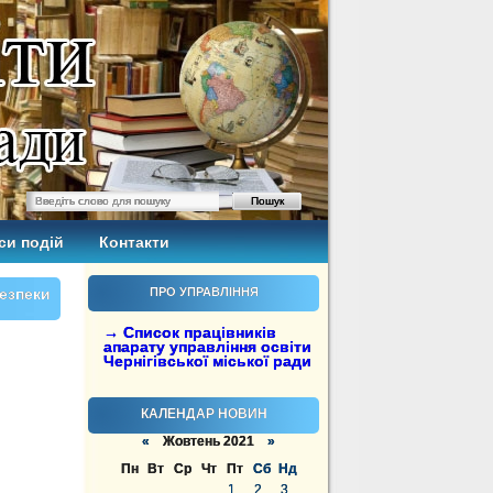
си подій
Контакти
безпеки
ПРО УПРАВЛІННЯ
→ Список працівників
апарату управління освіти
Чернігівської міської ради
КАЛЕНДАР НОВИН
«
Жовтень 2021
»
Пн
Вт
Ср
Чт
Пт
Сб
Нд
1
2
3