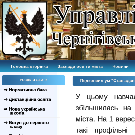
Головна сторінка
Заклади освіти міста
Новини
РОЗДІЛИ САЙТУ
Педконсиліум “Стан адапт
⇒ Нормативна база
У цьому навчал
⇒ Дистанційна освіта
збільшилась на 
⇒ Нова українська
школа
міста. На 1 вере
⇒ Вступ до першого
класу
такі профільні 