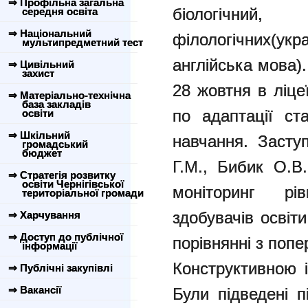
⇒ Профільна загальна
біологічни
середня освіта
⇒ Національний
філологічних(ук
мультипредметний тест
англійська мова).
⇒ Цивільний
захист
28 жовтня в ліце
⇒ Матеріально-технічна
база закладів
по адаптації ст
освіти
⇒ Шкільний
навчання. Засту
громадський
бюджет
Г.М., Бибик О.В.
⇒ Стратегія розвитку
освіти Чернігівської
моніторинг рі
територіальної громади
здобувачів освіти
⇒ Харчування
⇒ Доступ до публічної
порівнянні з поп
інформації
Конструктивною 
⇒ Публічні закупівлі
⇒ Вакансії
Були підведені п