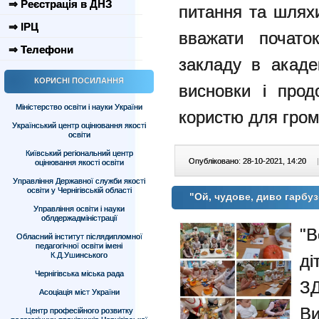
⇒ Реєстрація в ДНЗ
питання та шлях
⇒ ІРЦ
вважати почато
⇒ Телефони
закладу в акаде
КОРИСНІ ПОСИЛАННЯ
висновки і прод
Міністерство освіти і науки України
користю для гром
Український центр оцінювання якості
освіти
Київський регіональний центр
Опубліковано: 28-10-2021, 14:20
|
оцінювання якості освіти
Управління Державної служби якості
освіти у Чернігівській області
"Ой, чудове, диво гарбу
Управління освіти і науки
облдержадміністрації
"В
Обласний інститут післядипломної
педагогічної освіти імені
К.Д.Ушинського
ді
Чернігівська міська рада
З
Асоціація міст України
В
Центр професійного розвитку