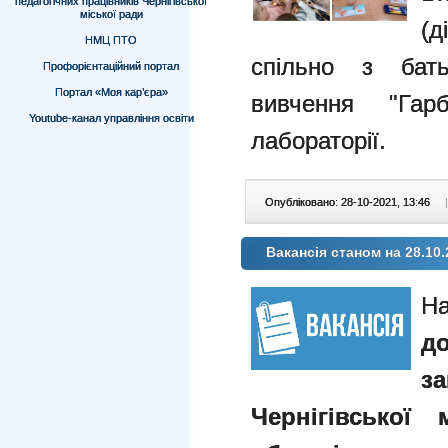
педагогічних працівників Чернігівської
міської ради
(д
НМЦ ПТО
спільно з бать
Профорієнтаційний портал
Портал «Моя кар’єра»
вивчення "Га
Youtube-канал управління освіти
лабораторії.
Опубліковано: 28-10-2021, 13:46
|
Вакансія станом на 28.10.
Н
д
з
Чернігівської 