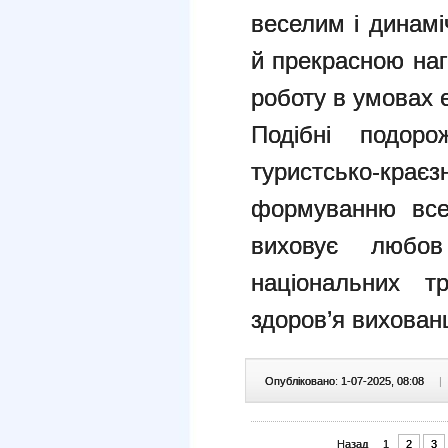
веселим і динам
й прекрасною на
роботу в умовах 
Подібні подоро
туристсько-кра
формуванню всеб
виховує любо
національних т
здоров’я вихованц
Опубліковано: 1-07-2025, 08:08
|
Назад
1
2
3