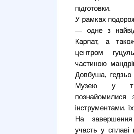
підготовки.
У рамках подорож
— одне з найвід
Карпат, а тако
центром гуцуль
частиною мандрі
Довбуша, гедзьо
Музею у тре
познайомилися 
інструментами, ї
На завершення
участь у сплаві