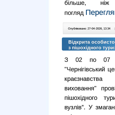
більше, ні
Перегля
погляд
Опубліковано: 27-04-2026, 13:34
|
Відкрита особисто
з пішохідного тури
З 02 по 07 
"Чернігівський ц
краєзнавства т
виховання" пров
пішохідного тур
вузлів”. У змага