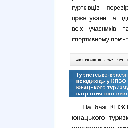
гуртківців перев
орієнтуванні та пі
всіх учасників 
спортивному орієн
Опубліковано: 15-12-2025, 14:54
|
Туристсько-краєзн
всюдихід» у КПЗО 
юнацького туризму
патріотичного вих
На базі КПЗО «
юнацького туризм