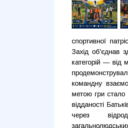
спортивної патрі
Захід об’єднав з
категорій — від 
продемонструвал
командну взаємо
метою гри стало 
відданості Батьк
через відро
загальнолюдсь