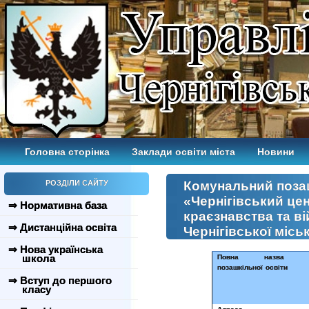
Головна сторінка
Заклади освіти міста
Новини
РОЗДІЛИ САЙТУ
Комунальний позаш
«Чернігівський це
⇒ Нормативна база
краєзнавства та в
⇒ Дистанційна освіта
Чернігівської місь
⇒ Нова українська
школа
Повна назва за
позашкільної освіти
⇒ Вступ до першого
класу