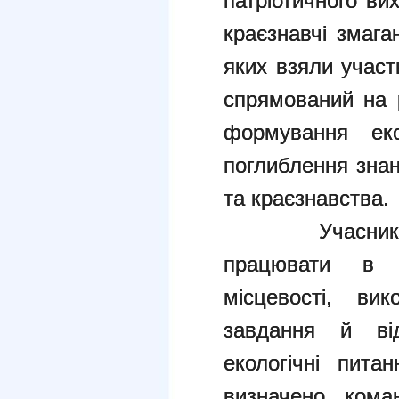
патріотичного ви
краєзнавчі змага
яких взяли участ
спрямований на 
формування еко
поглиблення знань
та краєзнавства.
Учасники пр
працювати в к
місцевості, вик
завдання й від
екологічні пита
визначено кома