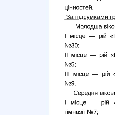
цінностей.
За підсумками гр
Молодша вікова
І місце — рій «П
№30;
ІІ місце — рій «П
№5;
ІІІ місце — рій 
№9.
Середня вікова
І місце — рій «С
гімназії №7;