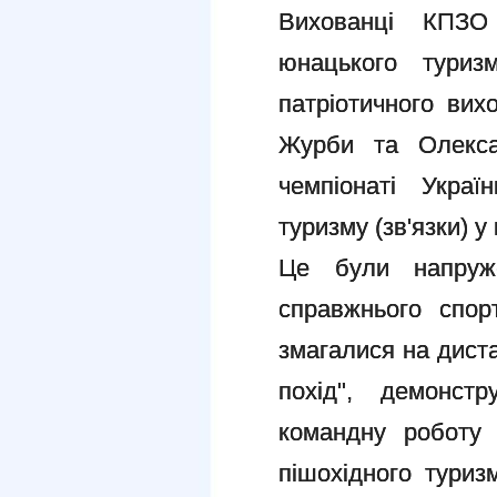
Вихованці КПЗО 
юнацького туризм
патріотичного вих
Журби та Олекса
чемпіонаті Украї
туризму (зв'язки) у
Це були напруже
справжнього спор
змагалися на диста
похід", демонстр
командну роботу 
пішохідного тури