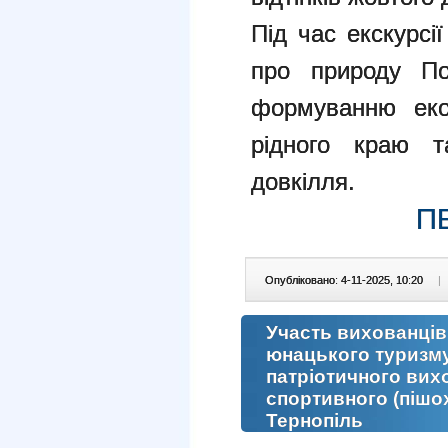
Під час екскурсії
про природу По
формуванню екол
рідного краю т
довкілля.
П
Опубліковано: 4-11-2025, 10:20
|
Участь вихованців
юнацького туризму
патріотичного вихо
спортивного (пішох
Тернопіль