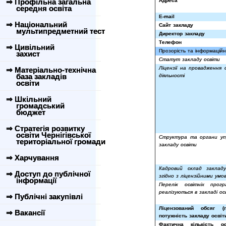
⇒ Профільна загальна
Адреса
середня освіта
E
-
mail
⇒ Національний
Сайт закладу
мультипредметний тест
Директор закладу
Телефон
⇒ Цивільний
Прозорість та інформаційна
захист
Статут закладу освіти
Ліцензії на провадження о
⇒ Матеріально-технічна
база закладів
діяльності
освіти
⇒ Шкільний
громадський
бюджет
⇒ Стратегія розвитку
освіти Чернігівської
Структура та органи уп
територіальної громади
закладу освіти
⇒ Харчування
Кадровий склад закладу
⇒ Доступ до публічної
згідно з ліцензійними умо
інформації
Перелік освітніх прог
реалізуються в закладі ос
⇒ Публічні закупівлі
Ліцензований обсяг (п
⇒ Вакансії
потужність закладу освіт
Фактична кількість ос