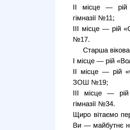
ІІ місце — рій 
гімназії №11;
ІІІ місце — рій «
№17.
Старша вікова 
І місце — рій «Во
ІІ місце — рій «
ЗОШ №19;
ІІІ місце — рій
гімназії №34.
Щиро вітаємо пер
Ви — майбутнє н