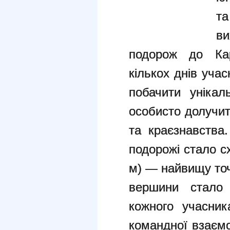
т
ви
подорож до Кар
кількох днів уча
побачити унікал
особисто долучи
та краєзнавства
подорожі стало с
м) — найвищу точ
вершини стало
кожного учасник
командної взаємо