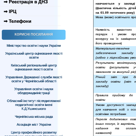
⇒ Реєстрація в ДНЗ
навчаються у закладі
(фактична кількість діте
⇒ ІРЦ
на 01.09 поточного року)
Мова (мови) освітнього пр
⇒ Телефони
Наявність вакантних
КОРИСНІ ПОСИЛАННЯ
порядок і умови про
конкурсу на їх заміщення
його проведення)
Міністерство освіти і науки України
Матеріально-технічне
забезпечення закладу
Український центр оцінювання якості
освіти
(згідно з ліцензійними ум
Результати моніторингу
Київський регіональний центр
освіти (результати у
оцінювання якості освіти
змаганнях за минулий рік)
Управління Державної служби якості
Річний звіт про дія
освіти у Чернігівській області
закладу освіти (звіт к
закладу)
Управління освіти і науки
облдержадміністрації
Правила прийому до 
освіти
Обласний інститут післядипломної
педагогічної освіти імені
Умови доступності заклад
К.Д.Ушинського
для навчання осіб з ос
освітніми потребами
Чернігівська міська рада
Перелік додаткових осв
інших послуг, їх вартість
Асоціація міст України
надання та опла
Центр професійного розвитку
наявності)