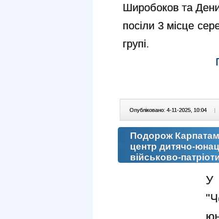
Широбоков та Дени
посіли 3 місце сере
групі.
Опубліковано: 4-11-2025, 10:04
|
Подорож Карпатам
центр дитячо-юнац
військово-патріот
У
"Ч
юн