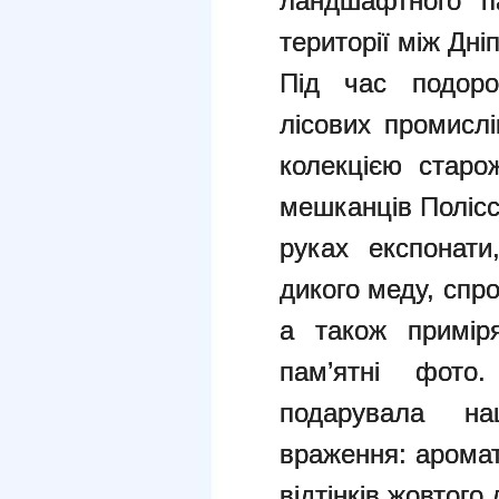
ландшафтного п
території між Дні
Під час подорож
лісових промисл
колекцією старо
мешканців Полісс
руках експонати
дикого меду, спр
а також примір
пам’ятні фото.
подарувала на
враження: аромат
відтінків жовтого