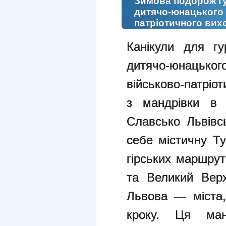
Зимова подорож гу
дитячо-юнацького 
патріотичного вих
Канікули для гур
дитячо-юнацько
військово-патріо
з мандрівки в
Славсько Львівс
себе містичну Ту
гірських маршрут
та Великий Вер
Львова — міста,
кроку. Ця ман