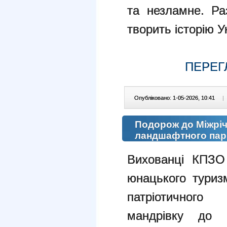
та незламне. Ра
творить історію У
ПЕРЕГ
Опубліковано: 1-05-2026, 10:41
|
Подорож до Міжріч
ландшафтного пар
Вихованці КПЗО 
юнацького туризм
патріотичног
мандрівку до М