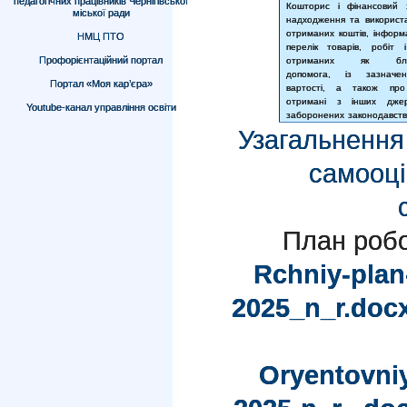
педагогічних працівників Чернігівської
Кошторис і фінансовий 
міської ради
надходження та використа
отриманих коштів, інформ
НМЦ ПТО
перелік товарів, робіт і
Профорієнтаційний портал
отриманих як благ
допомога, із зазначе
Портал «Моя кар’єра»
вартості, а також про
отримані з інших дже
Youtube-канал управління освіти
заборонених законодавст
Узагальнення 
самооці
План робо
Rchniy-plan
2025_n_r.doc
Oryentovni