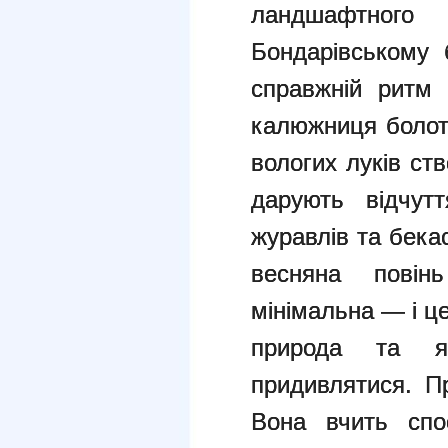
ландшафтного
Бондарівському 
справжній ритм 
калюжниця болотн
вологих луків ст
дарують відчут
журавлів та бека
весняна пові
мінімальна — і ц
природа та 
придивлятися. П
Вона вчить спос