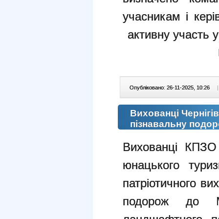
учасникам і кері
активну участь у
Опубліковано: 26-11-2025, 10:26
|
Вихованці Чернігі
пізнавальну подо
Вихованці КПЗО 
юнацького туриз
патріотичного ви
подорож до Між