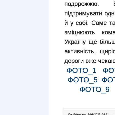
подорожжю. 
підтримувати одн
й у собі. Саме т
зміцнюють ком
Україну ще біль
активність, щирі
дороги вже чекаю
ФОТО_1
ФО
ФОТО_5
ФО
ФОТО_9
Опубліковано: 2-01-2026, 09:31
|