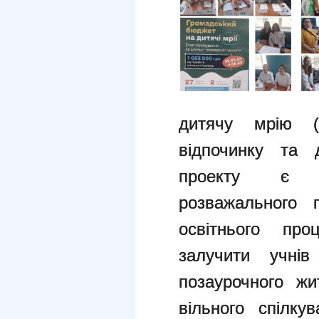
дитячу мрію (L
відпочинку та 
проекту є с
розважального 
освітнього пр
залучити учнів
позаурочного жи
вільного спілку