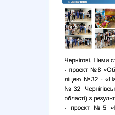
визначено
Чернігові. Ними с
- проєкт №8 «Об
ліцею №32 - «Hap
№32 Чернігівськ
області) з резуль
- проєкт №5 «Ш