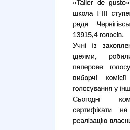
«Taller de gusto
школа І-ІІІ ступ
ради Чернігівс
13915,4 голосів.
Учні із захопл
ідеями, робил
паперове голосу
виборчі коміс
голосування у ін
Сьогодні ком
сертифікати н
реалізацію власни