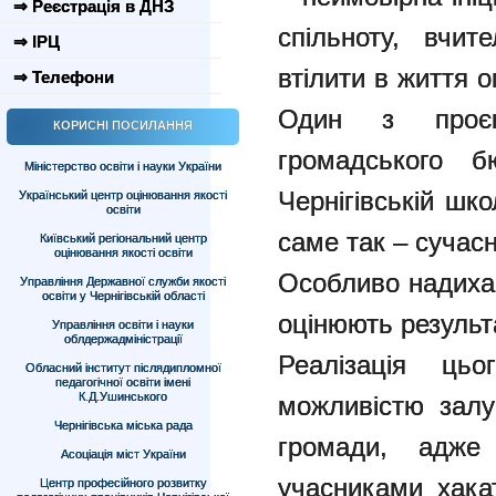
⇒ Реєстрація в ДНЗ
спільноту, вчит
⇒ ІРЦ
втілити в життя ом
⇒ Телефони
Один з проєк
КОРИСНІ ПОСИЛАННЯ
громадського 
Міністерство освіти і науки України
Чернігівській шк
Український центр оцінювання якості
освіти
саме так – сучасн
Київський регіональний центр
оцінювання якості освіти
Особливо надихає
Управління Державної служби якості
освіти у Чернігівській області
оцінюють результ
Управління освіти і науки
облдержадміністрації
Реалізація ць
Обласний інститут післядипломної
педагогічної освіти імені
К.Д.Ушинського
можливістю залу
Чернігівська міська рада
громади, адже
Асоціація міст України
учасниками хакат
Центр професійного розвитку