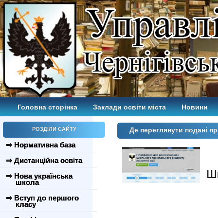
Головна сторінка
Заклади освіти міста
Новини
РОЗДІЛИ САЙТУ
Де переглянути подані пр
⇒ Нормативна база
⇒ Дистанційна освіта
Ш
⇒ Нова українська
школа
⇒ Вступ до першого
класу