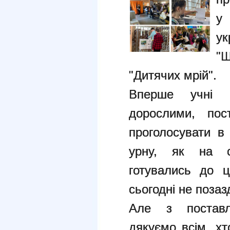
у
у
"Ш
"Дитячих мрій".
Вперше учні 
дорослими, пос
проголосувати в
урну, як на с
готувались до 
сьогодні не поза
Але з поставл
дякуємо всім, хт