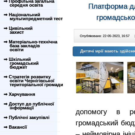
⇒ Профільна загальна
Платформа для
середня освіта
⇒ Національний
громадсько
мультипредметний тест
⇒ Цивільний
захист
Опубліковано: 22-05-2023, 16:57
|
⇒ Матеріально-технічна
база закладів
освіти
Дитячі мрії мають здійс
⇒ Шкільний
громадський
бюджет
⇒ Стратегія розвитку
освіти Чернігівської
територіальної громади
⇒ Харчування
⇒ Доступ до публічної
інформації
допомогу в ре
⇒ Публічні закупівлі
громадський бюдж
⇒ Вакансії
– неймовірна ініц