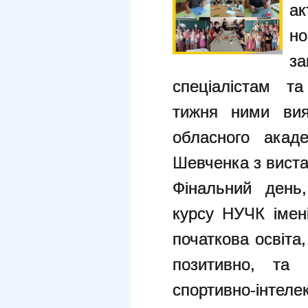
ак
н
з
спеціалістам т
тижня ними вияв
обласного акаде
Шевченка з виста
Фінальний день
курсу НУЧК імені
початкова освіта
позитивно, та
спортивно-інтеле