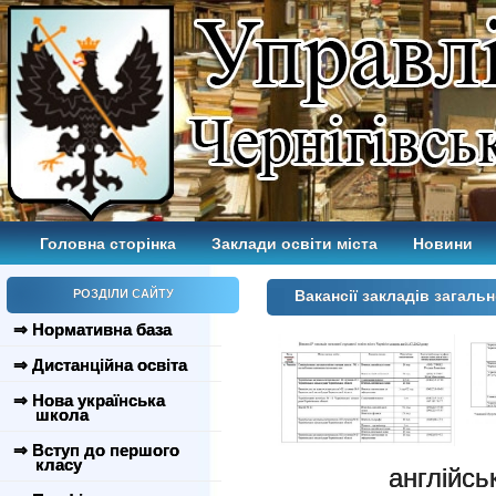
Головна сторінка
Заклади освіти міста
Новини
РОЗДІЛИ САЙТУ
Вакансії закладів загальн
⇒ Нормативна база
⇒ Дистанційна освіта
⇒ Нова українська
школа
⇒ Вступ до першого
класу
англійськ