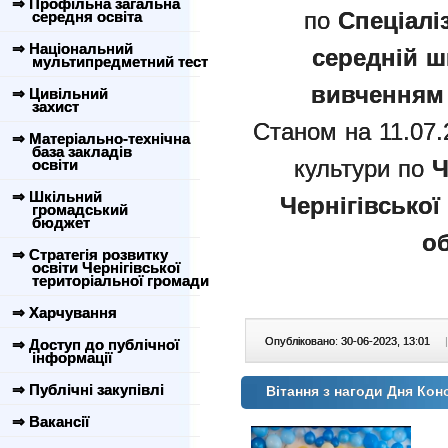
⇒ Профільна загальна
по
Спеціалі
середня освіта
⇒ Національний
середній ш
мультипредметний тест
вивченням
⇒ Цивільний
захист
Станом на 11.07.
⇒ Матеріально-технічна
база закладів
культури по
Ч
освіти
⇒ Шкільний
Чернігівської
громадський
бюджет
об
⇒ Стратегія розвитку
освіти Чернігівської
територіальної громади
⇒ Харчування
Опубліковано: 30-06-2023, 13:01
|
⇒ Доступ до публічної
інформації
⇒ Публічні закупівлі
Вітання з нагоди Дня Кон
⇒ Вакансії