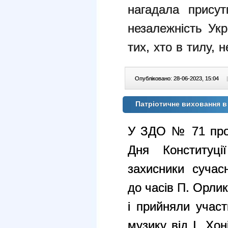
нагадала прису
незалежність Укр
тих, хто в тилу, 
Опубліковано: 28-06-2023, 15:04
|
Патріотичне виховання в
У ЗДО № 71 пров
Дня Конституці
захисники сучасн
до часів П. Орлик
і прийняли участ
музику від І. Хон