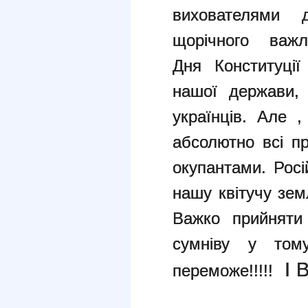
вихователями
щорічного важ
Дня
Конституці
нашої держави,
українців.
Але ,
абсолютно всі п
окупантами. Рос
нашу квітучу
зем
Важко прийняти
сумніву у том
І 
переможе!!!!!