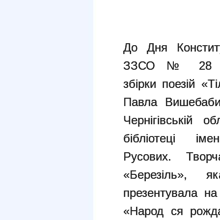
До Дня Конститу
ЗЗСО № 28 уз
збірки
поезій «Т
Павла Вишебаби
Чернігівській
об
бібліотеці і
Русових.
Творч
«Березіль», 
презентувала на
«Народ ся рожда