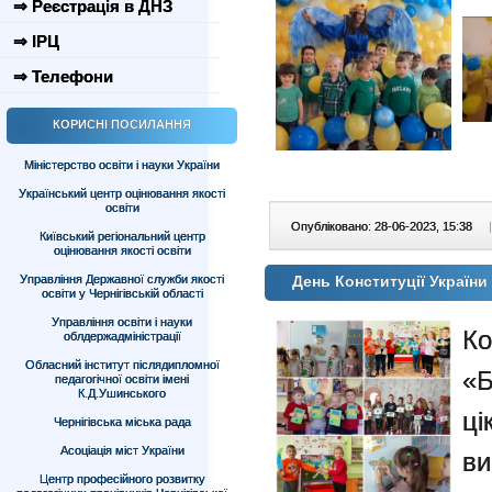
⇒ Реєстрація в ДНЗ
⇒ ІРЦ
⇒ Телефони
КОРИСНІ ПОСИЛАННЯ
Міністерство освіти і науки України
Український центр оцінювання якості
освіти
Опубліковано: 28-06-2023, 15:38
|
Київський регіональний центр
оцінювання якості освіти
Управління Державної служби якості
День Конституції України
освіти у Чернігівській області
Управління освіти і науки
Ко
облдержадміністрації
Обласний інститут післядипломної
«Б
педагогічної освіти імені
К.Д.Ушинського
ці
Чернігівська міська рада
Асоціація міст України
ви
Центр професійного розвитку