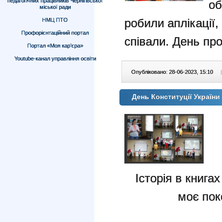
педагогічних працівників Чернігівської
об
міської ради
робили аплікації,
НМЦ ПТО
Профорієнтаційний портал
співали. День п
Портал «Моя кар’єра»
Youtube-канал управління освіти
Опубліковано: 28-06-2023, 15:10
|
День Конституції Україн
Історія в книга
моє пок