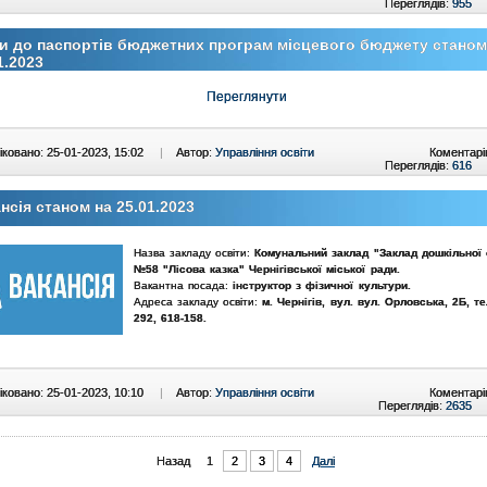
Переглядів:
955
и до паспортів бюджетних програм місцевого бюджету станом
1.2023
Переглянути
ковано: 25-01-2023, 15:02
|
Автор:
Управління освіти
Коментарі
Переглядів:
616
нсія станом на 25.01.2023
Назва закладу освіти:
Комунальний заклад "Заклад дошкільної 
№58 "Лісова казка" Чернігівської міської ради
.
Вакантна посада:
інструктор з фізичної культури.
Адреса закладу освіти:
м. Чернігів, вул.
вул. Орловська, 2Б
, т
292, 618-158
.
ковано: 25-01-2023, 10:10
|
Автор:
Управління освіти
Коментарі
Переглядів:
2635
Назад
1
2
3
4
Далі