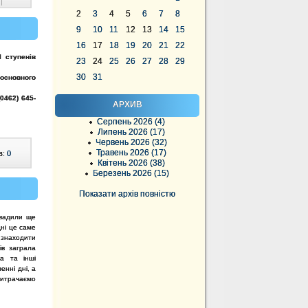
|
2
3
4
5
6
7
8
9
10
11
12
13
14
15
16
17
18
19
20
21
22
І ступенів
23
24
25
26
27
28
29
30
31
і основного
(0462) 645-
АРХИВ
Серпень 2026 (4)
Липень 2026 (17)
Червень 2026 (32)
Травень 2026 (17)
в:
0
Квітень 2026 (38)
Березень 2026 (15)
Показати архів повністю
овадили ще
дні це саме
знаходити
ів заграла
ла та інші
енні дні, а
 витрачаємо