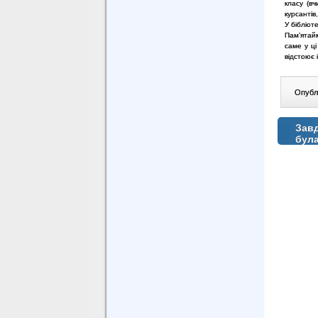
класу (вч
курсантів
У бібліот
Пам’ятайм
саме у ці
відстоює 
Опублі
Завд
бул