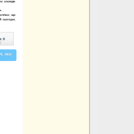
их хлопців-
».
олічно, що
й сьогодні,
в:
0
|
л, яка