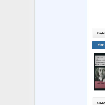
Опублі
Міжн
Опублі