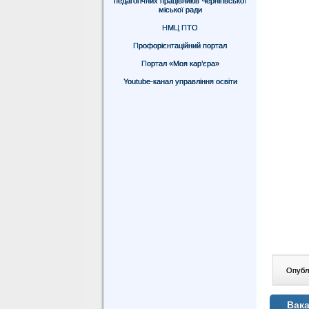
педагогічних працівників Чернігівської
міської ради
НМЦ ПТО
Профорієнтаційний портал
Портал «Моя кар’єра»
Youtube-канал управління освіти
Опублі
Вака