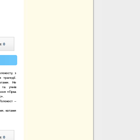
в:
0
олокосту, з
 трагедії.
атами. Не
 та учнів
ння «Гірка
є».
Голокост –
ми, катами
в:
0