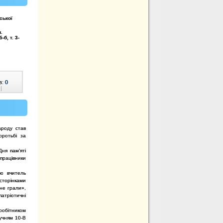
ської
и.
б, т. 3-
в:
0
|
ароду став
оротьбі за
ня пам’яті
працівники
ею вчитель
 сторінками
не грали»,
патріотичні
вробітником
 учням 10-В