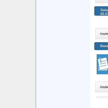
Змін
25.0
Опублі
Вака
Опублі