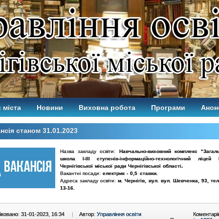
 міста
Новини
Виховна робота
Програми
Анон
нсія станом 31.01.2023
Назва закладу освіти:
Навчально-виховний комплекс "Загаль
школа І-ІІІ ступенів-інформаційно-технологічний лі
.
Чернігівської міської ради Чернігівської області
Вакантні посади:
електрик - 0,5 ставки.
Адреса закладу освіти:
м. Чернігів, вул. вул. Шевченка, 93, тел
13-16.
ковано: 31-01-2023, 16:34
|
Автор:
Управління освіти
Коментарі