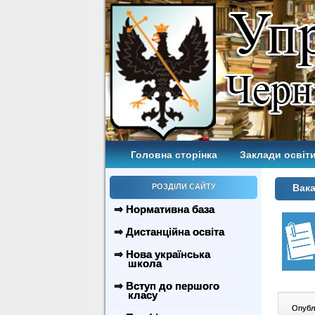
Головна сторінка
Заклади освіти
РОЗДІЛИ САЙТУ
Вака
⇒ Нормативна база
⇒ Дистанційна освіта
⇒ Нова українська
школа
⇒ Вступ до першого
класу
Опублі