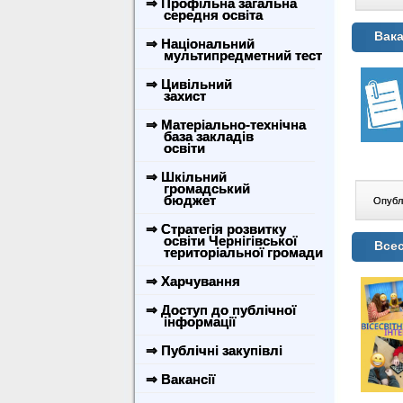
⇒ Профільна загальна
середня освіта
Вака
⇒ Національний
мультипредметний тест
⇒ Цивільний
захист
⇒ Матеріально-технічна
база закладів
освіти
⇒ Шкільний
громадський
бюджет
Опублі
⇒ Стратегія розвитку
освіти Чернігівської
Всес
територіальної громади
⇒ Харчування
⇒ Доступ до публічної
інформації
⇒ Публічні закупівлі
⇒ Вакансії