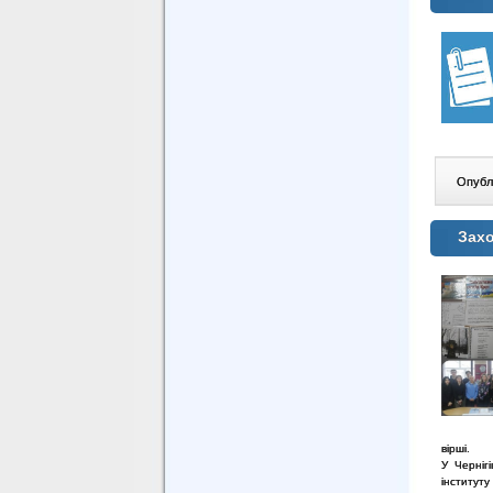
Опублі
Захо
вірші.
У Чернігі
інституту