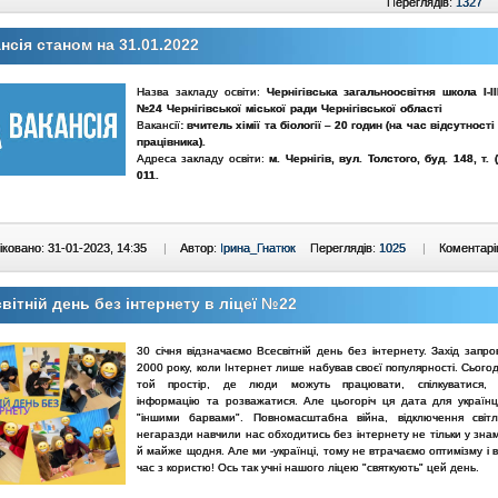
Переглядів:
1327
нсія станом на 31.01.2022
Назва закладу освіти:
Чернігівська загальноосвітня школа І-ІІ
№24 Чернігівської міської ради Чернігівської області
Вакансії
: вчитель хімії та біології – 20 годин (на час відсутност
працівника).
Адреса закладу освіти:
м. Чернігів, вул. Толстого, буд. 148, т. 
011.
ковано: 31-01-2023, 14:35
|
Автор:
Ірина_Гнатюк
Переглядів:
1025
|
Коментарі
вітній день без інтернету в ліцеї №22
30 січня відзначаємо Всесвітній день без інтернету. Захід запр
2000 року, коли Інтернет лише набував своєї популярності. Сього
той простір, де люди можуть працювати, спілкуватися, 
інформацію та розважатися. Але цьогоріч ця дата для українц
"іншими барвами". Повномасштабна війна, відключення світ
негаразди навчили нас обходитись без інтернету не тільки у знам
й майже щодня. Але ми -українці, тому не втрачаємо оптимізму і
час з користю! Ось так учні нашого ліцею "святкують" цей день.