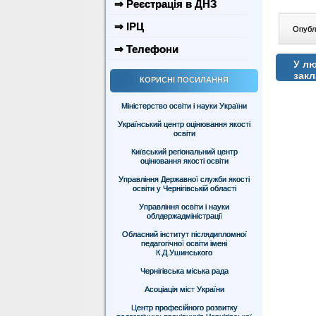
⇒ Реєстрація в ДНЗ
⇒ ІРЦ
Опублі
⇒ Телефони
У лю
закл
КОРИСНІ ПОСИЛАННЯ
Міністерство освіти і науки України
Український центр оцінювання якості
освіти
Київський регіональний центр
оцінювання якості освіти
Управління Державної служби якості
освіти у Чернігівській області
Управління освіти і науки
облдержадміністрації
Обласний інститут післядипломної
педагогічної освіти імені
К.Д.Ушинського
Чернігівська міська рада
Асоціація міст України
Центр професійного розвитку