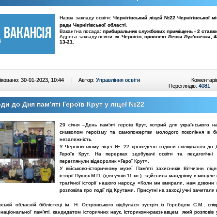
Назва закладу освіти:
Чернігівський ліцей №22 Чернігівської мі
ради Чернігівської області
.
Вакантна посада:
прибиральник службових приміщень - 2 ставк
Адреса закладу освіти:
м. Чернігів, проспект Левка Лук'яненка, 45-
13-21.
ковано: 30-01-2023, 10:44
|
Автор:
Управління освіти
Коментарі
Переглядів:
4081
ди до Дня пам’яті Героїв Крут у ліцеї №22
29 січня –День пам’яті героїв Крут, котрий для українського н
символом героїзму та самопожертви молодого покоління в б
незалежність.
У Чернігівському ліцеї № 22 проведено години спілкування до Д
Героїв Крут. На перервах здобувачі освіти та педагогічні 
переглянули відеоролик «Герої Крут».
У військово-історичному музеї Пам’яті захисників Вітчизни ліц
історії Пушок М.П. (для учнів 11 кл.). здійснила мандрівку в минуле
трагічної історії нашого народу «Коли ми вмирали, нам дзвони 
розповіла про події під Крутами. Присутні на заході учні зачитали 
вській обласній бібліотеці ім. Н. Островського відбулася зустріч із Горобцем С.М., спі
 національної пам’яті, кандидатом історичних наук, істориком-краєзнавцем, який розповів