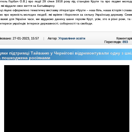
итель Горбач О.В.) про події 29 січня 1918 року під станцією Крути та про подвиг молод
, які віддали своє життя за Батьківщину.
еці ліцею оформлено тематичну виставку літератури «Крути – наш біль, наша історія і слава
о про мужність молодих людей, які мріяли і боролися за сильну Українську державу. Симв
 важкі для України часи, ми віддаємо данину шани героям Крут, усім, хто в різні роки, та 
інтереси українців: інтереси державності, соборності та свободи.
ковано: 27-01-2023, 15:57
|
Автор:
Управління освіти
Коментарі
Переглядів:
893
яки підтримці Тайваню у Чернігові відремонтували одну з шкі
а пошкоджена росіянами