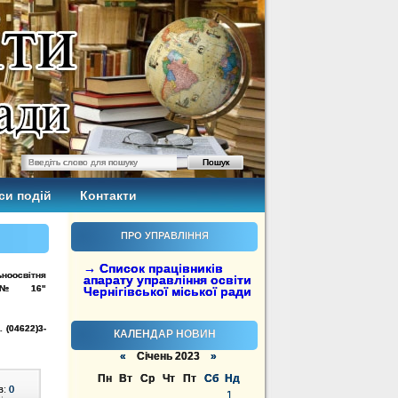
си подій
Контакти
ПРО УПРАВЛІННЯ
→ Список працівників
ноосвітня
апарату управління освіти
цей № 16"
Чернігівської міської ради
. (04622)3-
КАЛЕНДАР НОВИН
«
Січень 2023
»
Пн
Вт
Ср
Чт
Пт
Сб
Нд
в:
0
1