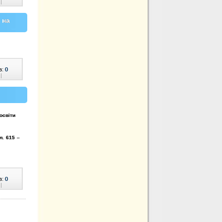
|
 на
в:
0
|
освіти
ел.
615 –
в:
0
|