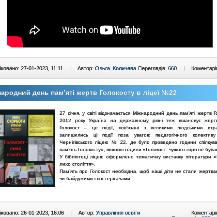
ковано: 27-01-2023, 11:11
|
Автор:
Ольга_Количева
Переглядів:
660
|
Коментарі
ародний день пам’яті жертв Голокосту в ліцеї №22
27 січня, у світі відзначається Міжнародний день пам’яті жертв Г
2012 року Україна на державному рівні теж вшановує жертв
Голокост – це події, пов’язані з великими людськими втр
залишились ці події поза увагою педагогічного колективу
Чернігівського ліцею № 22, де було проведено години спілкува
пам’ять Голокосту», виховні години «Голокост: чужого горя не бува
У бібліотеці ліцею оформлено тематичну виставку літератури «
лихо століття».
Пам’ять про Голокост необхідна, щоб наші діти не стали жертва
чи байдужими спостерігачами.
ковано: 26-01-2023, 16:06
|
Автор:
Управління освіти
Коментарі