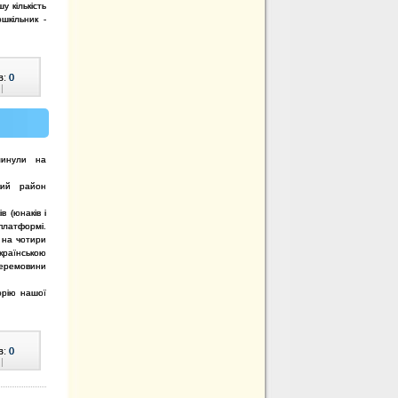
у кількість
шкільник -
в:
0
|
линули на
кий район
в (юнакiв і
 платформi.
 на чотири
країнською
еремовини
орію нашої
в:
0
|