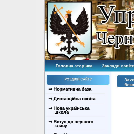
Головна сторінка
Заклади освіти
РОЗДІЛИ САЙТУ
Захи
безп
⇒ Нормативна база
⇒ Дистанційна освіта
⇒ Нова українська
школа
⇒ Вступ до першого
класу