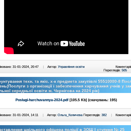
ковано: 31-01-2024, 20:47
|
Автор:
Управління освіти
Коментарі
Переглядів:
505
унтування техн. та якіс. х-к предмета закупівлі 55510000-8 Пос
ень(Послуги з організації і забезпечення харчування учнів у з
льної середньої освіти м. Чернігова на 2024 рік)
Poslugi-harchuvannya-2024.pdf
[105.5 Kb] (cкачувань: 195)
ковано: 31-01-2024, 14:11
|
Автор:
Ольга_Количева
Переглядів:
382
|
Коментарі
ставлення шкільного офіцера поліції в ЗОШ І ступеня № 25