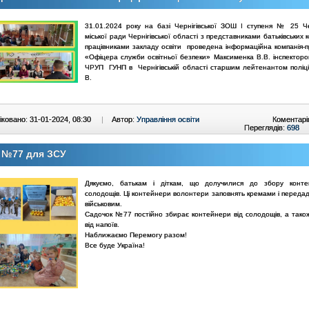
31.01.2024 року на базі Чернігівської ЗОШ І ступеня № 25 Чер
міської ради Чернігівської області з представниками батьківських к
працівниками закладу освіти проведена інформаційна компанія-п
«Офіцера служби освітньої безпеки» Максименка В.В. інспекто
ЧРУП ГУНП в Чернігівській області старшим лейтенантом поліції
В.
ковано: 31-01-2024, 08:30
|
Автор:
Управління освіти
Коментарі
Переглядів:
698
 №77 для ЗСУ
Дякуємо, батькам і діткам, що долучилися до збору контей
солодощів. Ці контейнери волонтери заповнять кремами і переда
військовим.
Садочок №77 постійно збирає контейнери від солодощів, а тако
від напоїв.
Наближаємо Перемогу разом!
Все буде Україна!