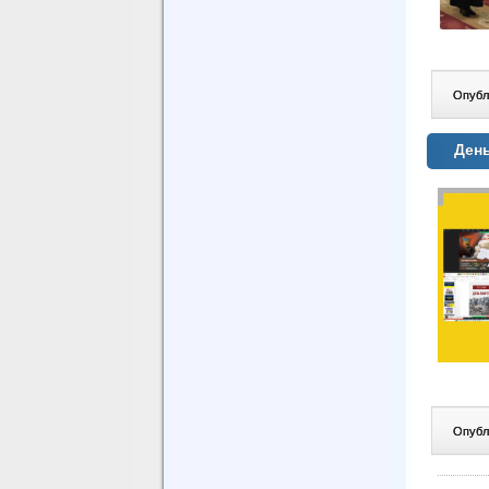
Опублі
День
Опублі