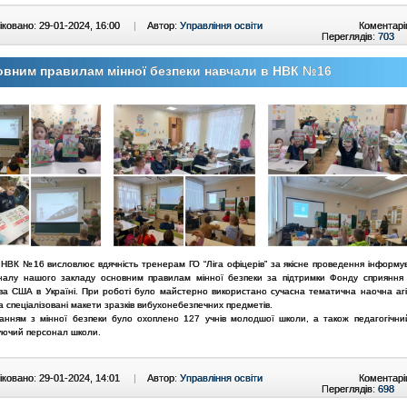
ковано: 29-01-2024, 16:00
|
Автор:
Управління освіти
Коментарі
Переглядів:
703
вним правилам мінної безпеки навчали в НВК №16
 НВК №16 висловлює вдячність тренерам ГО “Ліга офіцерів” за якісне проведення інформув
налу нашого закладу основним правилам мінної безпеки за підтримки Фонду сприяння 
ва США в Україні. При роботі було майстерно використано сучасна тематична наочна агіта
а спеціалізовані макети зразків вибухонебезпечних предметів.
анням з мінної безпеки було охоплено 127 учнів молодшої школи, а також педагогічни
уючий персонал школи.
ковано: 29-01-2024, 14:01
|
Автор:
Управління освіти
Коментарі
Переглядів:
698