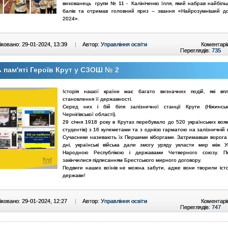
вихованець групи № 11 - Калініченко Ілля, який набрав найбільш
балів та отримав головний приз – звання «Найрозумніший до
2024».
ковано: 29-01-2024, 13:39
|
Автор:
Управління освіти
Коментарі
Переглядів:
735
 пам'яті Героїв Крут у СЗОШ № 2
Історія нашої країни має багато визначних подій, які вп
становлення її державності.
Серед них і бій біля залізничної станції Крути (Ніжинсь
Чернігівської області).
29 січня 1918 року в Крутах перебувало до 520 українських воякi
студентiв) з 16 кулеметами та з однією гарматою на залiзничнiй
Сучасники називають їх Першими кіборгами. Затримавши ворога
дні, українські війська дали змогу уряду укласти мир між У
Народною Республікою і державами Четверного союзу. П
закінчилися підписанням Брестського мирного договору.
Подвиги наших воїнів не можна забути, адже вони творили іст
держави!
ковано: 29-01-2024, 12:27
|
Автор:
Управління освіти
Коментарі
Переглядів:
747