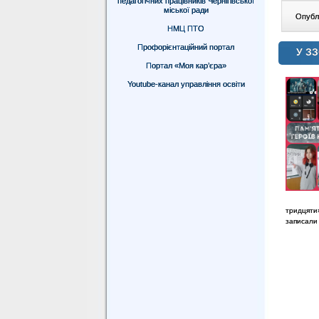
педагогічних працівників Чернігівської
міської ради
Опублі
НМЦ ПТО
Профорієнтаційний портал
У ЗЗ
Портал «Моя кар’єра»
Youtube-канал управління освіти
тридцяти
записали