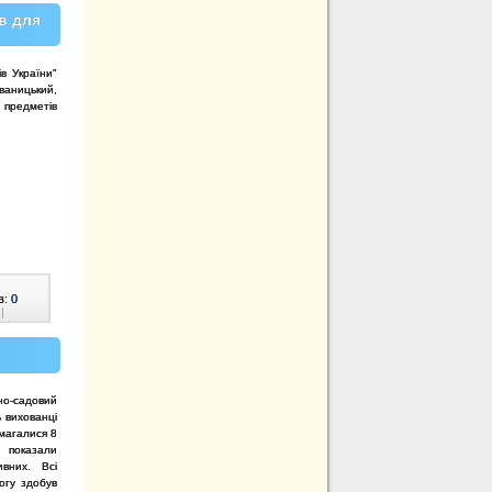
в для
в України"
ваницький,
 предметів
в:
0
|
но-садовий
 вихованці
магалися 8
и показали
ивних. Всі
огу здобув