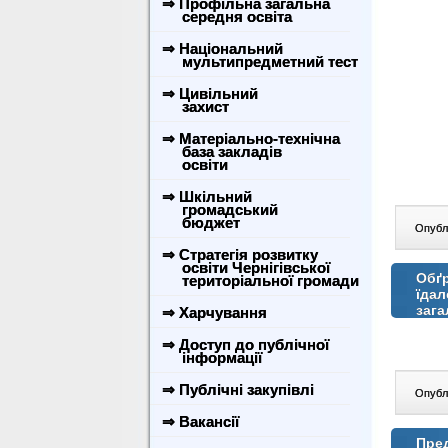
⇒ Профільна загальна
середня освіта
⇒ Національний
мультипредметний тест
⇒ Цивільний
захист
⇒ Матеріально-технічна
база закладів
освіти
⇒ Шкільний
громадський
бюджет
Опублі
⇒ Стратегія розвитку
освіти Чернігівської
Обґр
територіальної громади
їдал
зага
⇒ Харчування
⇒ Доступ до публічної
інформації
⇒ Публічні закупівлі
Опублі
⇒ Вакансії
Пред