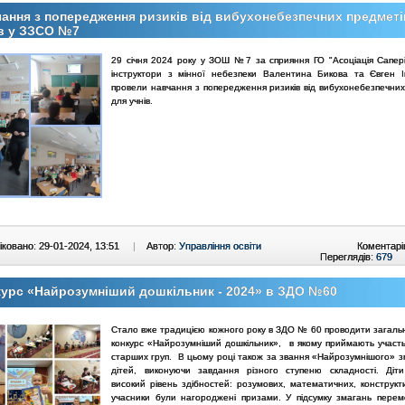
ання з попередження ризиків від вибухонебезпечних предметі
в у ЗЗСО №7
29 січня 2024 року у ЗОШ №7 за сприяння ГО "Асоціація Сапері
інструктори з мінної небезпеки Валентина Бикова та Євген І
провели навчання з попередження ризиків від вибухонебезпечних
для учнів.
ковано: 29-01-2024, 13:51
|
Автор:
Управління освіти
Коментарі
Переглядів:
679
урс «Найрозумніший дошкільник - 2024» в ЗДО №60
Стало вже традицією кожного року в ЗДО № 60 проводити загаль
конкурс «Найрозумніший дошкільник», в якому приймають участь
старших груп. В цьому році також за звання «Найрозумнішого» з
дітей, виконуючи завдання різного ступеню складності. Діт
високий рівень здібностей: розумових, математичних, конструкт
учасники були нагороджені призами. У підсумку змагань перем