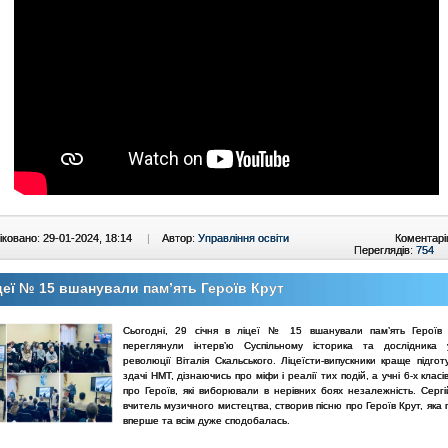
ковано: 29-01-2024, 18:14
|
Автор:
Управління освіти
Коментарі
Переглядів:
754
цеї № 15 вшанували пам’ять Героїв Крут
Сьогодні, 29 січня в ліцеї № 15 вшанували пам’ять Героїв 
переглянули інтерв’ю Суспільному історика та дослідника у
революції Віталія Скальського. Ліцеїсти-випускники краще підго
здачі НМТ, дізнаючись про міфи і реалії тих подій, а учні 6-х класі
про Героїв, які виборювали в нерівних боях незалежність. Сергі
вчитель музичного мистецтва, створив пісню про Героїв Крут, яка
вперше та всім дуже сподобалась.