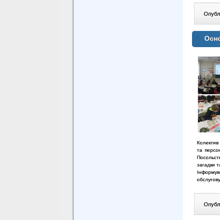
Опублі
Осно
Колектив
та персо
Посольст
загадки т
Інформув
обслугов
Опублі