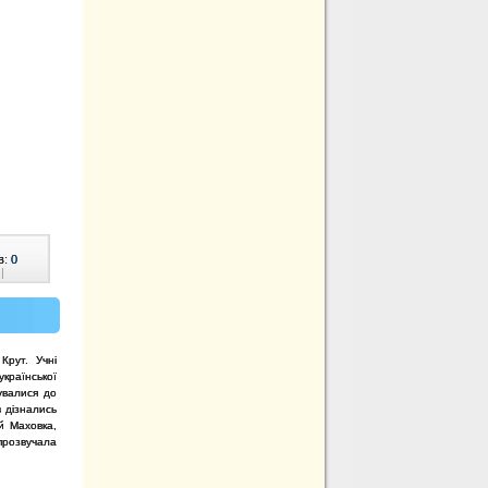
в:
0
|
Крут. Учні
країнської
тувалися до
в дізнались
й Маховка,
 прозвучала