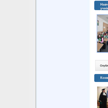
Навч
учні
Опублі
Конк