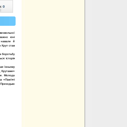
в:
0
|
визвольної
важно юні
ї навали й
в Крут став
им боротьбу
ся: історія
вши їхньому
ід Крутами»
ути. Молода
а «Пам’яті
 Приходько