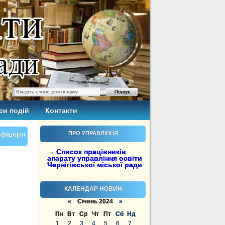
си подій
Контакти
Офіцери
ПРО УПРАВЛІННЯ
→ Список працівників
апарату управління освіти
Чернігівської міської ради
КАЛЕНДАР НОВИН
«
Січень 2024
»
Пн
Вт
Ср
Чт
Пт
Сб
Нд
1
2
3
4
5
6
7