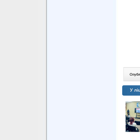
Опублі
У лі