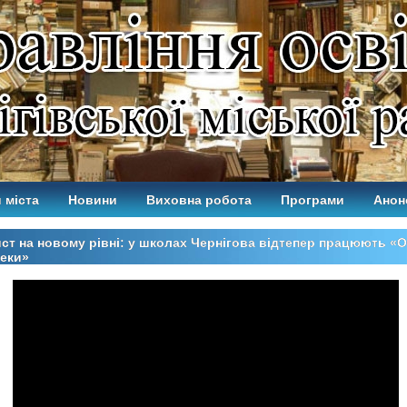
 міста
Новини
Виховна робота
Програми
Анон
ст на новому рівні: у школах Чернігова відтепер працюють «
еки»