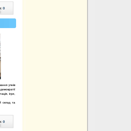
в:
0
|
ання учнів
демократії
ція, ігри,
й склад та
в:
0
|