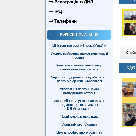
⇒ Реєстрація в ДНЗ
⇒ ІРЦ
⇒ Телефони
КОРИСНІ ПОСИЛАННЯ
Міністерство освіти і науки України
Опублі
Український центр оцінювання якості
освіти
Київський регіональний центр
ЗДО
оцінювання якості освіти
Управління Державної служби якості
освіти у Чернігівській області
Управління освіти і науки
облдержадміністрації
Обласний інститут післядипломної
педагогічної освіти імені
К.Д.Ушинського
Чернігівська міська рада
Асоціація міст України
Центр професійного розвитку