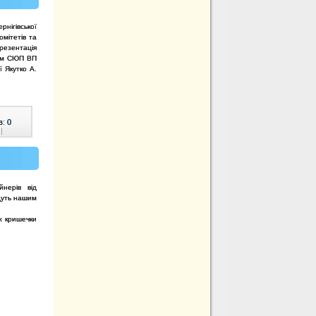
нігівської
омітетів та
резентація
ром СЮП ВП
 Якутко А.
в:
0
|
нерів від
дуть нашим
ж кришечки