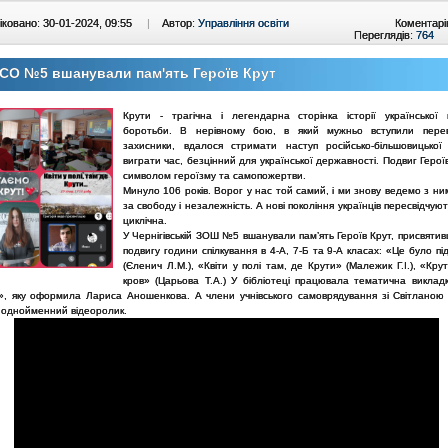
ковано: 30-01-2024, 09:55
|
Автор:
Управління освіти
Коментарі
Переглядів:
764
СО №5 вшанували пам'ять Героїв Крут
Крути - трагічна і легендарна сторінка історії української 
боротьби. В нерівному бою, в який мужньо вступили пере
захисники, вдалося стримати наступ російсько-більшовицько
виграти час, безцінний для української державності. Подвиг Герої
символом героїзму та самопожертви.
Минуло 106 років. Ворог у нас той самий, і ми знову ведемо з н
за свободу і незалежність. А нові покоління українців пересвідчують
циклічна.
У Чернігівській ЗОШ №5 вшанували пам’ять Героїв Крут, присвяти
подвигу години спілкування в 4-А, 7-Б та 9-А класах: «Це було п
(Єленич Л.М.), «Квіти у полі там, де Крути» (Малежик Г.І.), «Кр
кров» (Царьова Т.А.) У бібліотеці працювала тематична викладк
», яку оформила Лариса Аношенкова. А члени учнівського самоврядування зі Світланою
 однойменний відеоролик.