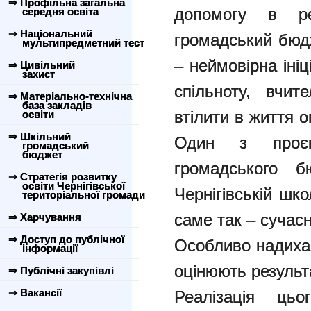
⇒ Профільна загальна
допомогу в ре
середня освіта
⇒ Національний
громадський бюдж
мультипредметний тест
– неймовірна ініц
⇒ Цивільний
захист
спільноту, вчит
⇒ Матеріально-технічна
база закладів
втілити в життя ом
освіти
⇒ Шкільний
Один з проєк
громадський
бюджет
громадського 
⇒ Стратегія розвитку
освіти Чернігівської
Чернігівській шк
територіальної громади
саме так – сучасн
⇒ Харчування
⇒ Доступ до публічної
Особливо надихає
інформації
оцінюють результ
⇒ Публічні закупівлі
⇒ Вакансії
Реалізація ць