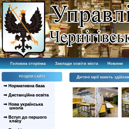
Головна сторінка
Заклади освіти міста
Новини
РОЗДІЛИ САЙТУ
Дитячі мрії мають здійс
⇒ Нормативна база
⇒ Дистанційна освіта
⇒ Нова українська
школа
⇒ Вступ до першого
класу