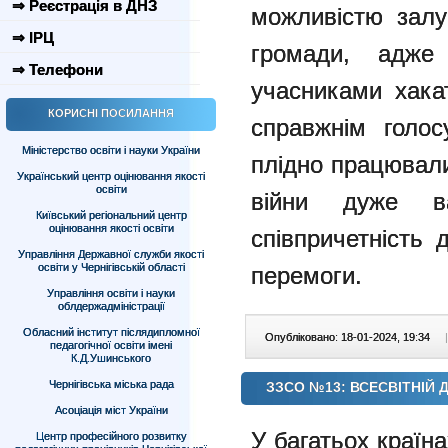
⇒ Реєстрація в ДНЗ
можливістю залу
⇒ ІРЦ
громади, адже
⇒ Телефони
учасниками хакат
КОРИСНІ ПОСИЛАННЯ
справжнім голос
Міністерство освіти і науки України
плідно працювали
Український центр оцінювання якості
освіти
війни дуже в
Київський регіональний центр
оцінювання якості освіти
співпричетність 
Управління Державної служби якості
освіти у Чернігівській області
перемоги.
Управління освіти і науки
облдержадміністрації
Обласний інститут післядипломної
Опубліковано: 18-01-2024, 19:34
|
педагогічної освіти імені
К.Д.Ушинського
Чернігівська міська рада
ЗЗСО №13: ВСЕСВІТНІЙ 
Асоціація міст України
У багатьох країна
Центр професійного розвитку