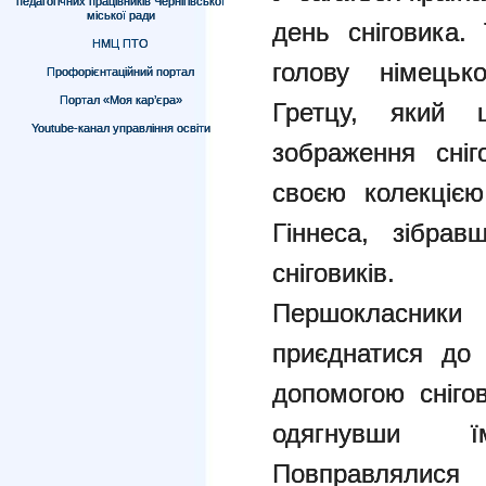
педагогічних працівників Чернігівської
міської ради
день сніговика.
НМЦ ПТО
голову німецьк
Профорієнтаційний портал
Портал «Моя кар’єра»
Гретцу, який
Youtube-канал управління освіти
зображення сніго
своєю колекцією
Гіннеса, зібрав
сніговиків.
Першокласн
приєднатися до 
допомогою сніго
одягнувши ї
Повправлялися