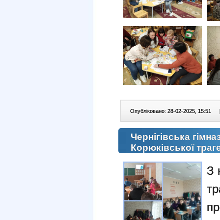
Опубліковано: 28-02-2025, 15:51
|
Чернігівська гімназ
Корюківської траге
З 
тр
пр