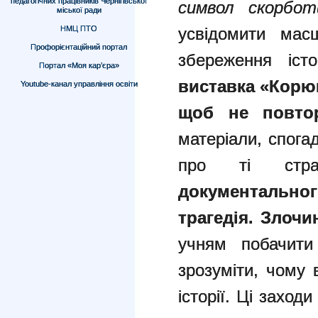
педагогічних працівників Чернігівської
символ скорбот
міської ради
НМЦ ПТО
усвідомити масш
Профорієнтаційний портал
збереження іст
Портал «Моя кар’єра»
виставка «Корюк
Youtube-канал управління освіти
щоб не повто
матеріали, спога
про ті ст
документальн
трагедія. Злоч
учням побачити
зрозуміти, чому 
історії.
Ці заходи