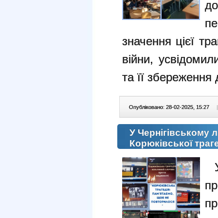
до
п
значення цієї траг
війни, усвідомил
та її збереження 
Опубліковано: 28-02-2025, 15:27
|
У Чернігівському 
Корюківської траге
п
пр