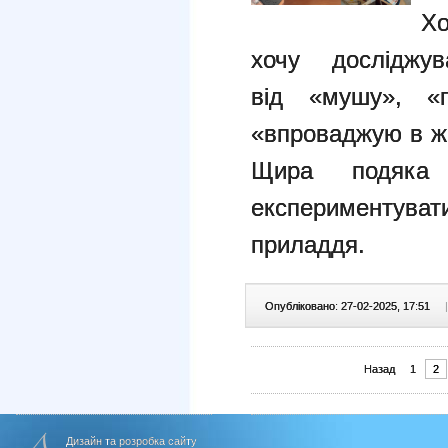
Х
хочу досліджув
від
«мушу», «
«впроваджую в ж
Щира подяка
експериментува
приладдя
.
Опубліковано: 27-02-2025, 17:51
|
Назад
1
2
Дизайн та розробка сайту