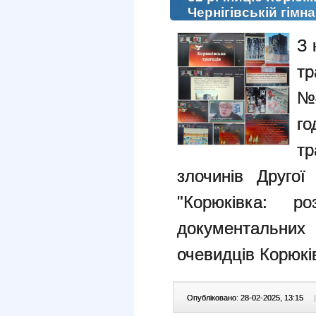
Чернігівській гімна
З 
тр
№4
го
тр
злочинів Другої 
"Корюківка: ро
документальних
очевидців Корюків
Опубліковано: 28-02-2025, 13:15
|