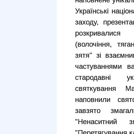
Українські націо
заходу, презента
розкривалися
(волочіння, тяг
зятя" зі взаємн
частуваннями в
стародавні у
святкування Ма
наповнили свят
завзято змага
"Ненаситний з
"Перетягування к