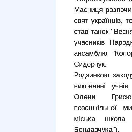
Масниця розпочи
свят українців, 
став танок "Весн
учасників Народ
ансамблю "Колор
Сидорчук.
Родзинкою заход
виконанні учнів
Олени Грисю
позашкільної ми
міська школа
Бондарчука").