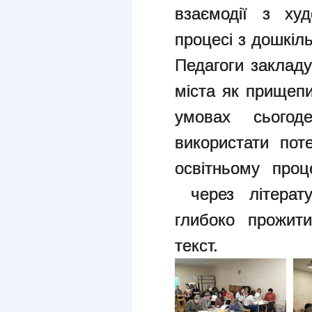
взаємодії з ху
процесі з дошкіл
Педагоги закладу
міста як прищеп
умовах сьогод
використати
пот
освітньому про
через літерат
глибоко прожит
текст.