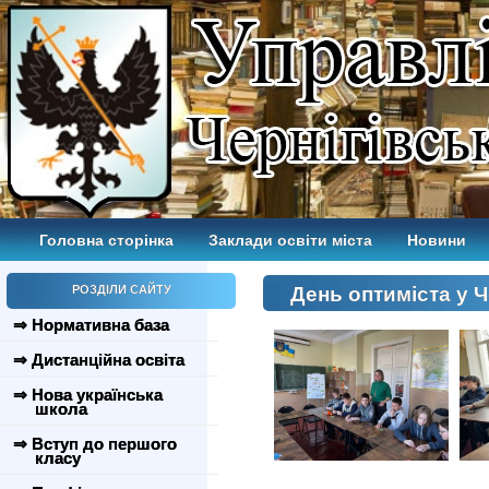
Головна сторінка
Заклади освіти міста
Новини
РОЗДІЛИ САЙТУ
День оптиміста у Ч
⇒ Нормативна база
⇒ Дистанційна освіта
⇒ Нова українська
школа
⇒ Вступ до першого
класу