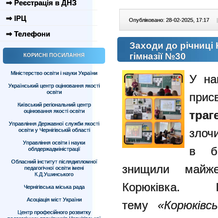
⇒ Реєстрація в ДНЗ
⇒ ІРЦ
Опубліковано: 28-02-2025, 17:17
|
⇒ Телефони
Заходи до річниці 
гімназії №30
КОРИСНІ ПОСИЛАННЯ
Міністерство освіти і науки України
У на
Український центр оцінювання якості
освіти
прис
Київський регіональний центр
оцінювання якості освіти
траге
Управління Державної служби якості
злочи
освіти у Чернігівській області
Управління освіти і науки
в б
облдержадміністрації
Обласний інститут післядипломної
знищили майж
педагогічної освіти імені
К.Д.Ушинського
Корюківка.
Чернігівська міська рада
Асоціація міст України
тему
«Корюківс
Центр професійного розвитку