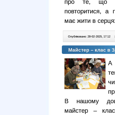
про те, що ж
повторитися, а 
має жити в серця
Опубліковано: 28-02-2025, 17:12
|
Майстер – клас в З
А
те
ч
пр
В нашому дошк
майстер – кла