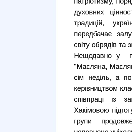
патріотизму, поря
духовних цінно
традицій, укр
передбачає залу
світу обрядів та 
Нещодавно у гі
"Масляна, Маслян
сім неділь, а по
керівництвом кла
співпраці із з
Хакімовою підгот
групи продовж
наповнене уніка