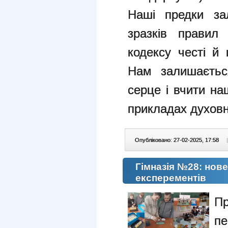
Наші предки за
зразків правил 
кодексу честі й 
Нам залишаєтьс
серце і вчити на
прикладах духовн
Опубліковано: 27-02-2025, 17:58
|
Гімназія №28: нов
експерементів
Пр
п