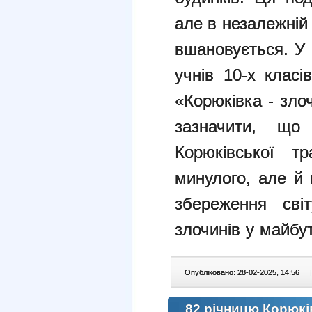
але в незалежній 
вшановується.
У 
учнів 10-х класі
«Корюківка - зло
зазначити, що
Корюківської т
минулого, але й 
збереження сві
злочинів у майбу
Опубліковано: 28-02-2025, 14:56
|
82 річницю Корюкі