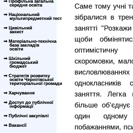
⇒ Профільна загальна
Саме тому учні т
середня освіта
⇒ Національний
зібралися в трен
мультипредметний тест
занятті "Розкажи
⇒ Цивільний
захист
щоби обміняти
⇒ Матеріально-технічна
база закладів
оптимістичн
освіти
⇒ Шкільний
скоромовки, мало
громадський
бюджет
висловлюванн
⇒ Стратегія розвитку
освіти Чернігівської
однокласників 
територіальної громади
заняття. Легка 
⇒ Харчування
⇒ Доступ до публічної
більше об'єднує
інформації
один одном
⇒ Публічні закупівлі
⇒ Вакансії
побажаннями, пси