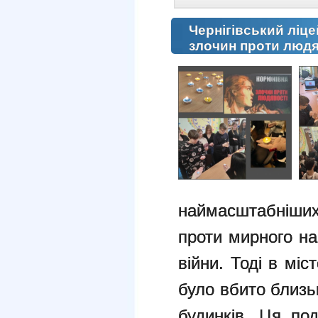
Чернігівський ліце
злочин проти людя
наймасштабніши
проти мирного на
війни. Тоді в міс
було вбито близь
будинків. Ця по