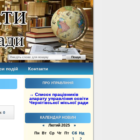
си подій
Контакти
ПРО УПРАВЛІННЯ
→ Список працівників
апарату управління освіти
Чернігівської міської ради
в:
0
КАЛЕНДАР НОВИН
«
Лютий 2025
»
Пн
Вт
Ср
Чт
Пт
Сб
Нд
1
2