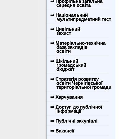
⇒ Профільна загальна
середня освіта
⇒ Національний
мультипредметний тест
⇒ Цивільний
захист
⇒ Матеріально-технічна
база закладів
освіти
⇒ Шкільний
громадський
бюджет
⇒ Стратегія розвитку
освіти Чернігівської
територіальної громади
⇒ Харчування
⇒ Доступ до публічної
інформації
⇒ Публічні закупівлі
⇒ Вакансії