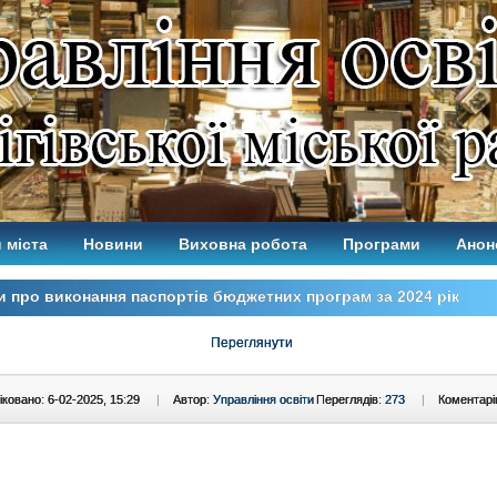
 міста
Новини
Виховна робота
Програми
Анон
и про виконання паспортів бюджетних програм за 2024 рік
Переглянути
ковано: 6-02-2025, 15:29
|
Автор:
Управління освіти
Переглядів:
273
|
Коментарі