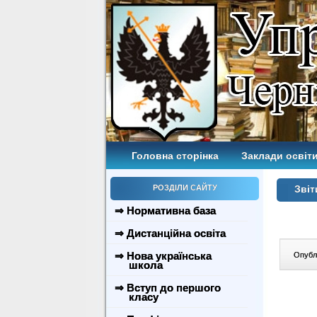
Головна сторінка
Заклади освіти
РОЗДІЛИ САЙТУ
Звіт
⇒ Нормативна база
⇒ Дистанційна освіта
⇒ Нова українська
Опублі
школа
⇒ Вступ до першого
класу