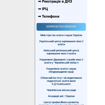
⇒ Реєстрація в ДНЗ
⇒ ІРЦ
⇒ Телефони
КОРИСНІ ПОСИЛАННЯ
Міністерство освіти і науки України
Український центр оцінювання якості
освіти
Київський регіональний центр
оцінювання якості освіти
Управління Державної служби якості
освіти у Чернігівській області
Управління освіти і науки
облдержадміністрації
Обласний інститут післядипломної
педагогічної освіти імені
К.Д.Ушинського
Чернігівська міська рада
Асоціація міст України
Центр професійного розвитку