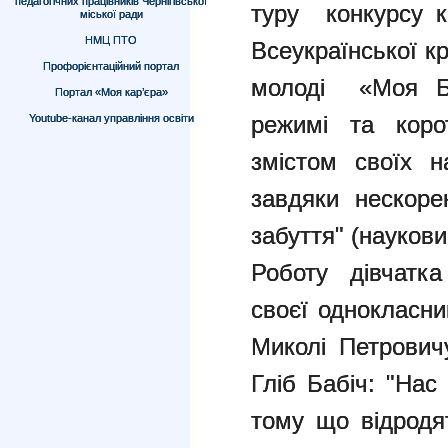
педагогічних працівників Чернігівської
туру конкурсу к
міської ради
НМЦ ПТО
Всеукраїнської кр
Профорієнтаційний портал
молоді «Моя Бат
Портал «Моя кар’єра»
режимі та коро
Youtube-канал управління освіти
змістом своїх н
завдяки нескор
забуття" (наукови
Роботу дівчатка
своєї однокласниц
Миколі Петровичу
Гліб Бабіч: "Нас
тому що відродят