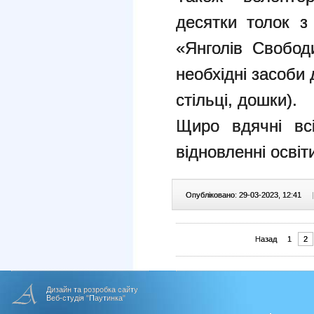
десятки толок з
«Янголів Свобод
необхідні засоби д
стільці, дошки).
Щиро вдячні вс
відновленні освіт
Опубліковано: 29-03-2023, 12:41
|
Назад
1
2
Дизайн та розробка сайту
Веб-студія "Паутинка"