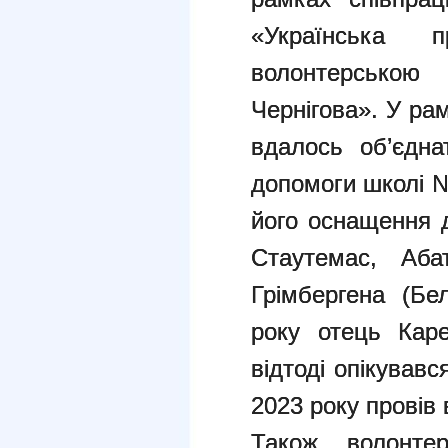
«Українська 
волонтерською 
Чернігова». У ра
вдалось об’єдна
допомоги школі №
його оснащення 
Стаутемас, Аба
Грімбергена (Бел
року отець Каре
відтоді опікував
2023 року провів 
Також волонтер