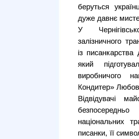
беруться україн
дуже давнє мисте
У Чернігівсь
залізничного тра
із писанкарства 
який підготув
виробничого на
Кондитер
» Любов
Відвідувачі ма
безпосередньо 
національних тр
писанки, її симво