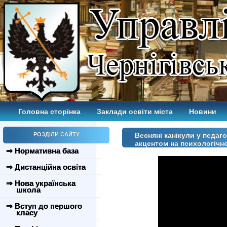
Головна сторінка
Заклади освіти міста
Новини
РОЗДІЛИ САЙТУ
Весняні канікули у педаг
акцентом на психологічн
⇒ Нормативна база
⇒ Дистанційна освіта
⇒ Нова українська
школа
⇒ Вступ до першого
класу