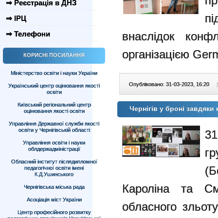
пр
⇒ Реєстрація в ДНЗ
пі
⇒ ІРЦ
⇒ Телефони
внаслідок конфл
організацією Germ
КОРИСНІ ПОСИЛАННЯ
Міністерство освіти і науки України
Опубліковано: 31-03-2023, 16:20
|
Український центр оцінювання якості
освіти
Київський регіональний центр
Чернігів у броні завдяки
оцінювання якості освіти
Управління Державної служби якості
освіти у Чернігівській області
31
Управління освіти і науки
облдержадміністрації
г
Обласний інститут післядипломної
(
педагогічної освіти імені
К.Д.Ушинського
Кароліна та См
Чернігівська міська рада
Асоціація міст України
обласного зльоту
Центр професійного розвитку