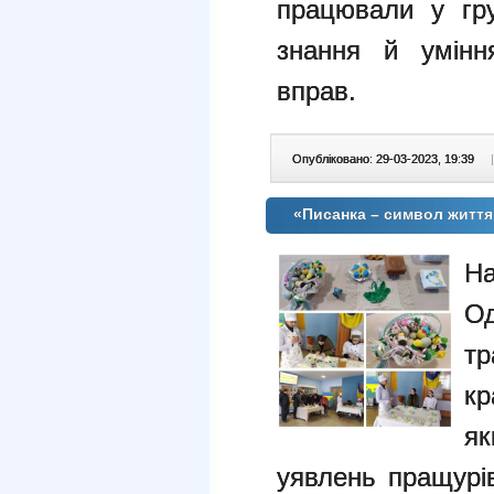
працювали у гру
знання й умінн
вправ.
Опубліковано: 29-03-2023, 19:39
|
«Писанка – символ життя
На
Од
т
кр
я
уявлень пращурів