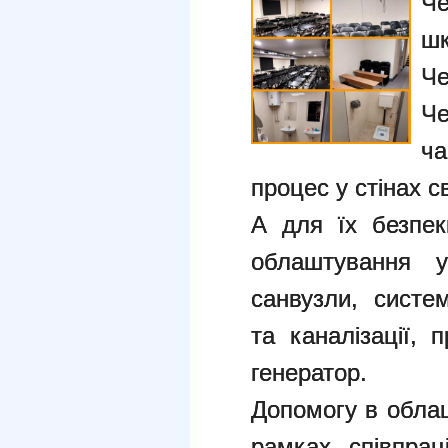
Че
ш
Ч
Че
ч
процес у стінах св
А для їх безпе
облаштування у
санвузли, систе
та каналізації, 
генератор.
Допомогу в облаш
рамках співпрац