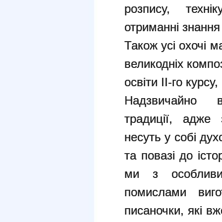
розпису, техні
отриманні знання 
Також усі охочі 
великодніх композ
освіти ІІ-го курсу
Надзвичайно в
традиції, адже 
несуть у собі дух
та повазі до істор
ми з особливи
помислами виго
писаночки, які в