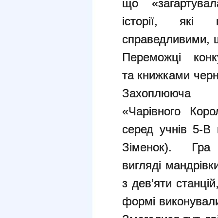
що «загартувал
історії, які
справедливими,
Переможці конк
та
книжками черні
Захоплююча 
«Чарівного
Коро
серед учнів 5-В 
Зіменок). Г
вигляді
мандрівк
з дев’яти станцій
формі виконувал