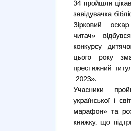
34 пройшли цікав
завідувачка біблі
Зірковий оскар
читач»
відбувс
конкурсу дитяч
цього року зм
престижний титу
2023».
Учасники про
української і
сві
марафон» та ро
книжку, що підт