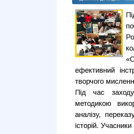
Пі
по
Р
к
«С
ефективний інст
творчого мисленн
Під час заходу
методикою вико
аналізу, перека
історій. Учасник