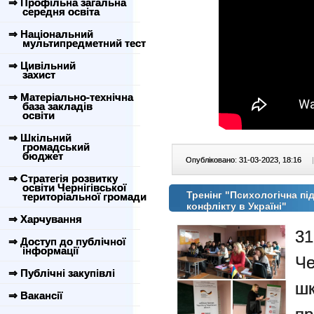
⇒ Профільна загальна
середня освіта
⇒ Національний
мультипредметний тест
⇒ Цивільний
захист
⇒ Матеріально-технічна
база закладів
освіти
⇒ Шкільний
громадський
бюджет
Опубліковано: 31-03-2023, 18:16
|
⇒ Стратегія розвитку
освіти Чернігівської
Тренінг "Психологічна пі
територіальної громади
конфлікту в Україні"
⇒ Харчування
3
⇒ Доступ до публічної
інформації
Че
⇒ Публічні закупівлі
ш
⇒ Вакансії