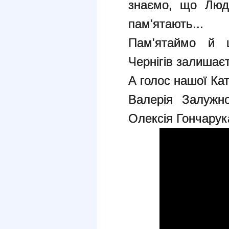
знаємо, що Люд
пам'ятають...
Пам'ятаймо й 
Чернігів залишаєт
А голос нашої Кат
Валерія Залужно
Олексія Гончарук