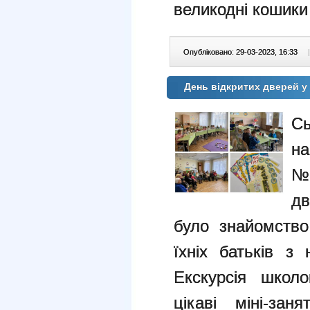
великодні кошики 
Опубліковано: 29-03-2023, 16:33
|
День відкритих дверей 
С
на
№
дв
було знайомство
їхніх батьків з
Екскурсія школ
цікаві міні-за