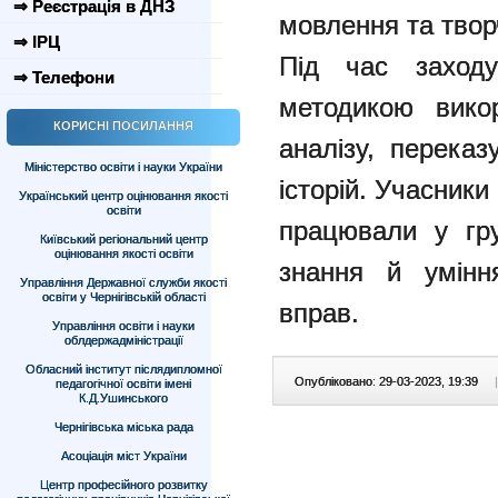
⇒ Реєстрація в ДНЗ
мовлення та твор
⇒ ІРЦ
Під час заходу
⇒ Телефони
методикою вико
КОРИСНІ ПОСИЛАННЯ
аналізу, перека
Міністерство освіти і науки України
історій. Учасник
Український центр оцінювання якості
освіти
працювали у гру
Київський регіональний центр
оцінювання якості освіти
знання й умінн
Управління Державної служби якості
освіти у Чернігівській області
вправ.
Управління освіти і науки
облдержадміністрації
Обласний інститут післядипломної
Опубліковано: 29-03-2023, 19:39
|
педагогічної освіти імені
К.Д.Ушинського
Чернігівська міська рада
Асоціація міст України
Центр професійного розвитку