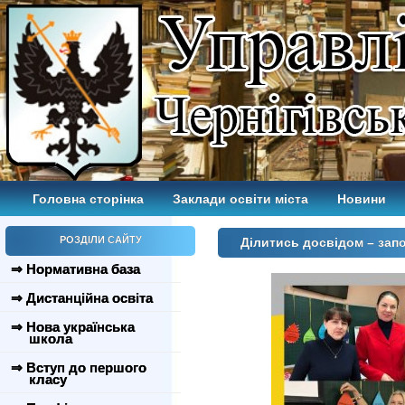
Головна сторінка
Заклади освіти міста
Новини
РОЗДІЛИ САЙТУ
Ділитись досвідом – запо
⇒ Нормативна база
⇒ Дистанційна освіта
⇒ Нова українська
школа
⇒ Вступ до першого
класу