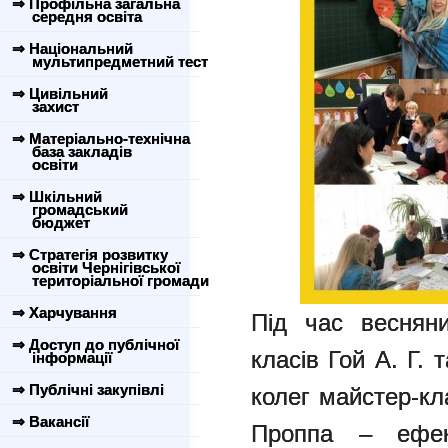
⇒ Профільна загальна
середня освіта
⇒ Національний
мультипредметний тест
⇒ Цивільний
захист
⇒ Матеріально-технічна
база закладів
освіти
⇒ Шкільний
громадський
бюджет
⇒ Стратегія розвитку
освіти Чернігівської
територіальної громади
⇒ Харчування
Під час весняни
⇒ Доступ до публічної
класів Гой А. Г.
інформації
⇒ Публічні закупівлі
колег майстер-кл
⇒ Вакансії
Проппа – ефект