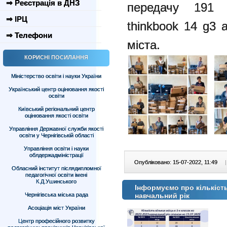
⇒ Реєстрація в ДНЗ
передачу 191
⇒ ІРЦ
thinkbook 14 g3 
⇒ Телефони
міста.
КОРИСНІ ПОСИЛАННЯ
Міністерство освіти і науки України
Український центр оцінювання якості
освіти
Київський регіональний центр
оцінювання якості освіти
Управління Державної служби якості
освіти у Чернігівській області
Управління освіти і науки
облдержадміністрації
Опубліковано: 15-07-2022, 11:49
|
Обласний інститут післядипломної
педагогічної освіти імені
К.Д.Ушинського
Інформуємо про кількість
Чернігівська міська рада
навчальний рік
Асоціація міст України
Центр професійного розвитку