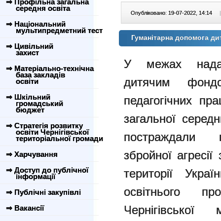
⇒ Профільна загальна
середня освіта
Опубліковано: 19-07-2022, 14:14
|
⇒ Національний
мультипредметний тест
Гуманітарна допомога д
⇒ Цивільний
захист
У межах надан
⇒ Матеріально-технічна
база закладів
дитячим фон
освіти
⇒ Шкільний
педагогічних пра
громадський
бюджет
загальної середн
⇒ Стратегія розвитку
освіти Чернігівської
постраждали в
територіальної громади
збройної агресії
⇒ Харчування
⇒ Доступ до публічної
території Украї
інформації
освітнього пр
⇒ Публічні закупівлі
Чернігівської 
⇒ Вакансії