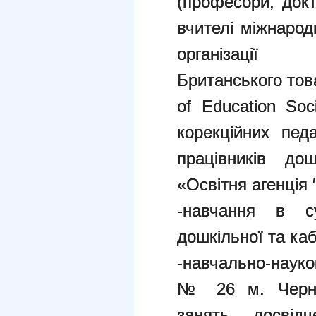
(професори, докт
вчителі міжнародн
організації 
Британського това
of Education Soc
корекційних пед
працівників дош
«Освітня агенція 
-навчання в су
дошкільної та каб
-навчально-науко
№ 26 м. Черніг
занять досвідч