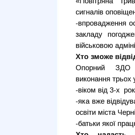
«Повітряна три
сигналів оповіще
-впровадження ос
закладу погодже
військовою адмін
Хто зможе відв
Опорний ЗДО зм
виконання трьох 
-віком від 3-х рок
-яка вже відвідув
освіти міста Черн
-батьки якої пра
Хто надасть 