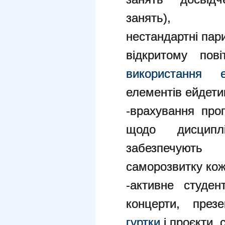
занять),
нестандартні пар
відкритому пові
використання 
елементів ейдетик
-врахування про
щодо дисципл
забезпечують 
саморозвитку кож
-активне студе
концерти, през
гуртки
і проєкти, с