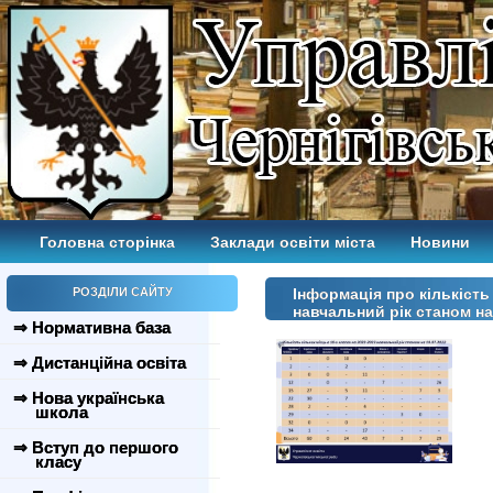
Головна сторінка
Заклади освіти міста
Новини
РОЗДІЛИ САЙТУ
Інформація про кількість
навчальний рік станом на
⇒ Нормативна база
⇒ Дистанційна освіта
⇒ Нова українська
школа
⇒ Вступ до першого
класу