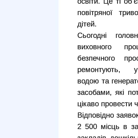
освіти. Це ті об'є
повітряної трив
дітей.
Сьогодні голов
виховного пр
безпечного п
ремонтують, у
водою та генерат
засобами, які по
цікаво провести ч
Відповідно заявок
2 500 місць в за
закладів дошкіль