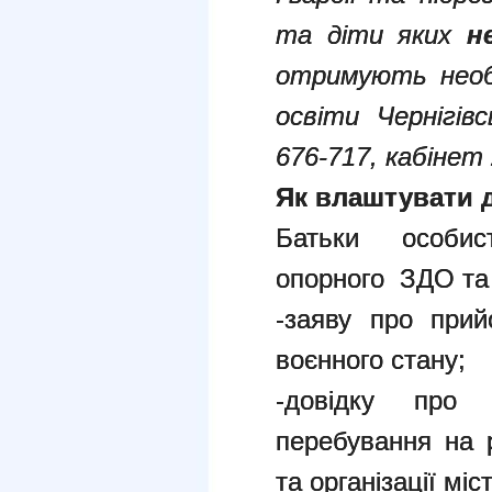
та діти яких
н
отримують необх
освіти Чернігів
676-717, кабінет 
Як влаштувати 
Батьки особист
опорного ЗДО та
-заяву про при
воєнного стану;
-довідку про 
перебування на р
та організації міс