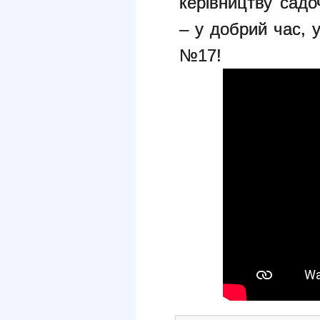
керівництву сад
– у добрий час, 
№17!