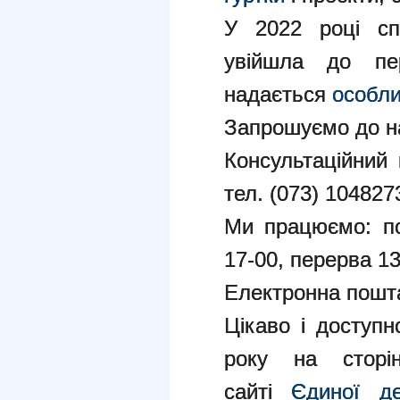
У 2022 році спе
увійшла до пер
надається
особли
Запрошуємо до н
Консультаційний
тел. (073) 104827
Ми працюємо: по
17-00, перерва 13
Електронна пошт
Цікаво і доступн
року на сто
сайті
Єдиної де