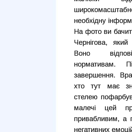
широкомасштаб
необхідну інформ
На фото ви бачит
Чернігова, який
Воно відпов
нормативам. П
завершення. Вра
хто тут має зн
стелею пофарбув
малечі цей п
привабливим, а 
негативних емоц