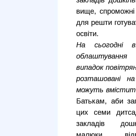
вище, спроможні
для решти готува
освіти.
На сьогодні в
облаштування 
випадок повітрян
розташовані на
можуть вмістити
Батькам, аби за
цих семи дитсад
закладів дош
малюки від