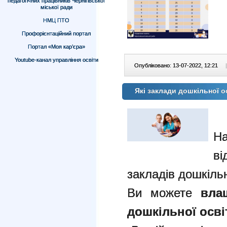
педагогічних працівників Чернігівської
міської ради
НМЦ ПТО
Профорієнтаційний портал
Портал «Моя кар’єра»
Youtube-канал управління освіти
Опубліковано: 13-07-2022, 12:21
|
Які заклади дошкільної 
Н
в
закладів дошкільн
Ви можете
вла
дошкільної осві