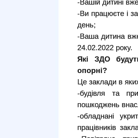
-Вашій дитині вж
-Ви працюєте і з
день;
-Ваша дитина вже
24.02.2022 року.
Які ЗДО буду
опорні?
Це заклади в яки
-будівля та пр
пошкоджень внасл
-обладнані укр
працівників зак