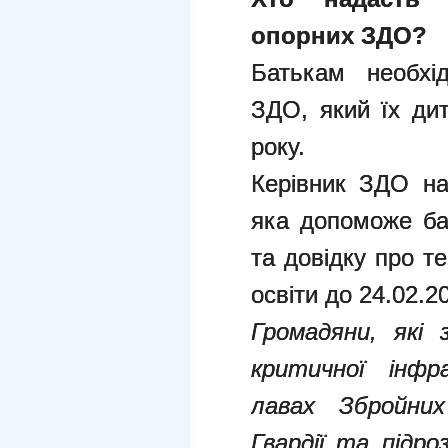
опорних ЗДО?
Батькам необхі
ЗДО, який їх дит
року.
Керівник ЗДО на
яка допоможе ба
та довідку про т
освіти до 24.02.2
Громадяни, які 
критичної інфр
лавах Збройних
Гвардії та підро