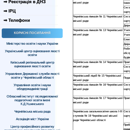
⇒ Реєстрація в ДНЗ
міської ради
Інже
Сест
⇒ ІРЦ
харч
Чернігівська гімназія № 11 Чернігівської
Сест
⇒ Телефони
міської ради
харч
Двір
Чернігівська гімназія № 13 Чернігівської
Учит
КОРИСНІ ПОСИЛАННЯ
міської ради
Учит
Елек
Міністерство освіти і науки України
Двір
Робі
Український центр оцінювання якості
обсл
освіти
буді
Київський регіональний центр
Чернігівська гімназія № 14 Чернігівської
Прак
оцінювання якості освіти
міської ради
Сест
харч
Управління Державної служби якості
Чернігівський ліцей № 15 Чернігівської
освіти у Чернігівській області
Педаг
міської ради
Управління освіти і науки
Чернігівська гімназія № 16 Чернігівської
Сест
облдержадміністрації
міської ради
харч
Обласний інститут післядипломної
Чернігівська гімназія № 17 Чернігівської
Прак
педагогічної освіти імені
міської ради
К.Д.Ушинського
Чернігівська міська рада
Чернігівська загальноосвітня школа І-ІІІ
Сест
ступенів № 19 Чернігівської міської
харч
Асоціація міст України
ради Чернігівської області
Приб
Центр професійного розвитку
прим