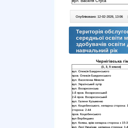
вул. Василя Стуса
Опубліковано: 12-02-2026, 13:06
|
Територія обслуго
середньої освіти м
здобувачів освіти 
навчальний рік
Чернігівська гі
(1, 3, 5 класи)
вул. Олексія Бакуринського
пров. Олексія Бакуринського
вул. Василенка Миколи
вул. Український хутір
вул. Воскресенська
1-й пров. Воскресенський
2-й пров. Воскресенський
вул. Галини Кузьменко
вул. Коцюбинського, непарна сторона: 
сторона: 2-44
пров. Коцюбинського
вул Вербицьких
вул. Княжа, крім непарна сторона з 15-
вул. Лесі Українки, непарна сторона: 1-