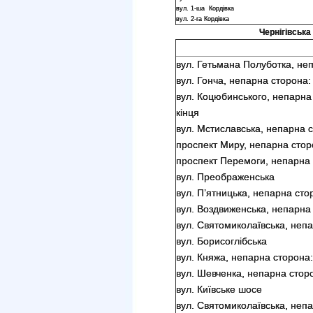
вул. 1-ша Кордівка
вул. 2-га Кордівка
Чернігівська 
вул. Гетьмана Полуботка, неп
вул. Гонча, непарна сторона:
вул. Коцюбинського, непарна
кінця
вул. Мстиславська, непарна с
проспект Миру, непарна сторо
проспект Перемоги, непарна с
вул. Преображенська
вул. П’ятницька, непарна сто
вул. Воздвиженська, непарна 
вул. Святомиколаївська, непа
вул. Борисоглібська
вул. Княжа, непарна сторона:
вул. Шевченка, непарна стор
вул. Київське шосе
вул. Святомиколаївська, непа