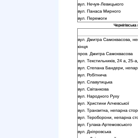
вул. Нечуя-Левицького
вул. Панаса Мирного
вул. Перемоги
Чернігівська 
вул. Дмитра Самоквасова, неп
кінця
пров. Дмитра Самоквасова
вул. Текстильників, 24 а, 25-а
вул. Степана Бандери, непарн
вул. Робітнича
вул. Славутицька
вул. Світанкова
вул. Народного Руху
вул. Христини Алчевської
вул. Транзитна, непарна стор
вул. Тероборони, непарна сто
вул. Гулака-Артемовського
вул. Дніпровська