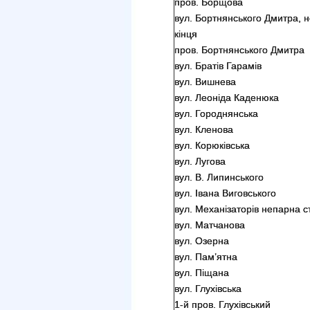
пров. Борщова
вул. Бортнянського Дмитра, н
кінця
пров. Бортнянського Дмитра
вул. Братів Гарамів
вул. Вишнева
вул. Леоніда Каденюка
вул. Городнянська
вул. Кленова
вул. Корюківська
вул. Лугова
вул. В. Липинського
вул. Івана Виговського
вул. Механізаторів непарна ст
вул. Матчанова
вул. Озерна
вул. Пам’ятна
вул. Піщана
вул. Глухівська
1-й пров. Глухівський