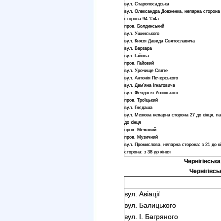
вул. Старопосадська
вул. Олександра Довженка, непарна сторона 
сторона 94-154а
пров. Болдинський
вул. Ушинського
вул. Князя Давида Святославича
вул. Варзара
вул. Гайова
пров. Гайовий
вул. Урочище Святе
вул. Антонія Печерського
вул. Дем’яна Ігнатовича
вул. Феодосія Углицького
пров. Троїцький
вул. Гнєдаша
вул. Межова непарна сторона 27 до кінця, п
до кінця
пров. Межовий
пров. Музичний
вул. Промислова, непарна сторона: з 21 до к
сторона: з 38 до кінця
Чернігівська
Чернігівсь
вул. Авіації
вул. Балицького
вул. І. Багряного