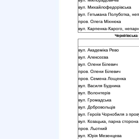
вул. Милорадовичів
вул. Михайлофедорівська
вул. Гетьмана Полуботка, не
пров. Олега Міхнюка
вул. Карпенка-Карого, непарн
Чернігівська 
вул. Академіка Рево
вул. Алексєєва
вул. Олени Білевич
пров. Олени Білевич
пров. Семена Лощенка
вул. Василя Будника
вул. Волонтерів
вул. Громадська
вул. Добровольців
вул. Героїв Чорнобиля з про
вул. Козацька, парна сторона
пров. Льотний
вул. Юрія Мезенцева