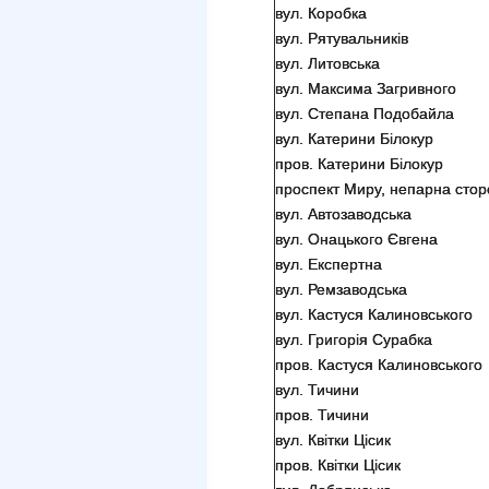
вул. Коробка
вул. Рятувальників
вул. Литовська
вул. Максима Загривного
вул. Степана Подобайла
вул. Катерини Білокур
пров. Катерини Білокур
проспект Миру, непарна стор
вул. Автозаводська
вул. Онацького Євгена
вул. Експертна
вул. Ремзаводська
вул. Кастуся Калиновського
вул. Григорія Сурабка
пров. Кастуся Калиновського
вул. Тичини
пров. Тичини
вул. Квітки Цісик
пров. Квітки Цісик