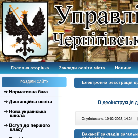
Головна сторінка
Заклади освіти міста
Новини
РОЗДІЛИ САЙТУ
Електронна реєстрація до
⇒ Нормативна база
⇒ Дистанційна освіта
Відеоінструкція д
⇒ Нова українська
школа
Опубліковано: 10-02-2023, 14:24
|
⇒ Вступ до першого
класу
Вакансії закладів загальн