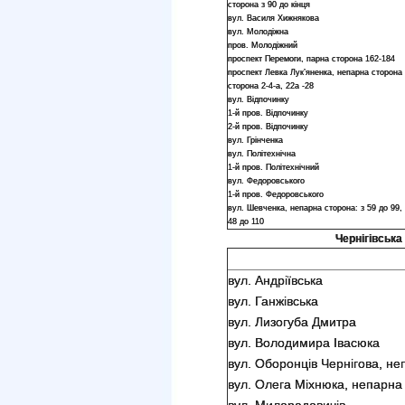
сторона з 90 до кінця
вул. Василя Хижнякова
вул. Молодіжна
пров. Молодіжний
проспект Перемоги, парна сторона 162-184
проспект Левка Лук’яненка, непарна сторона 
сторона 2-4-а, 22а -28
вул. Відпочинку
1-й пров. Відпочинку
2-й пров. Відпочинку
вул. Грінченка
вул. Політехнічна
1-й пров. Політехнічний
вул. Федоровського
1-й пров. Федоровського
вул. Шевченка, непарна сторона: з 59 до 99,
48 до 110
Чернігівська 
вул. Андріївська
вул. Ганжівська
вул. Лизогуба Дмитра
вул. Володимира Івасюка
вул. Оборонців Чернігова, не
вул. Олега Міхнюка, непарна 