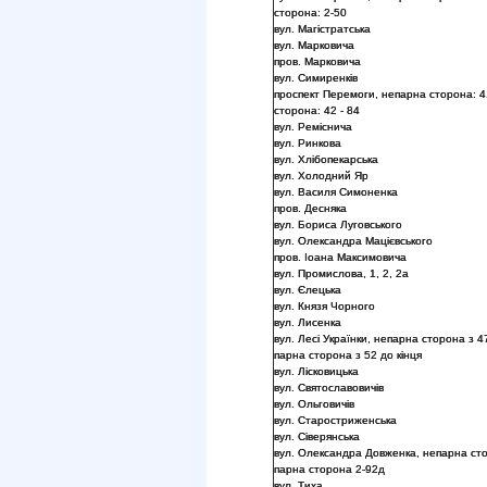
сторона: 2-50
вул. Магістратська
вул. Марковича
пров. Марковича
вул. Симиренків
проспект Перемоги, непарна сторона: 4
сторона: 42 - 84
вул. Реміснича
вул. Ринкова
вул. Хлібопекарська
вул. Холодний Яр
вул. Василя Симоненка
пров. Десняка
вул. Бориса Луговського
вул. Олександра Мацієвського
пров. Іоана Максимовича
вул. Промислова, 1, 2, 2а
вул. Єлецька
вул. Князя Чорного
вул. Лисенка
вул. Лесі Українки, непарна сторона з 47
парна сторона з 52 до кінця
вул. Лісковицька
вул. Святославовичів
вул. Ольговичів
вул. Старостриженська
вул. Сіверянська
вул. Олександра Довженка, непарна ст
парна сторона 2-92д
вул. Тиха