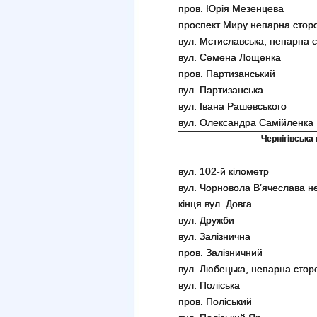
пров. Юрія Мезенцева
проспект Миру непарна сторо
вул. Мстиславська, непарна с
вул. Семена Лощенка
пров. Партизанський
вул. Партизанська
вул. Івана Рашевського
вул. Олександра Самійленка
Чернігівська 
вул. 102-й кілометр
вул. Чорновола В’ячеслава не
кінця вул. Довга
вул. Дружби
вул. Залізнична
пров. Залізничний
вул. Любецька, непарна стор
вул. Поліська
пров. Поліський