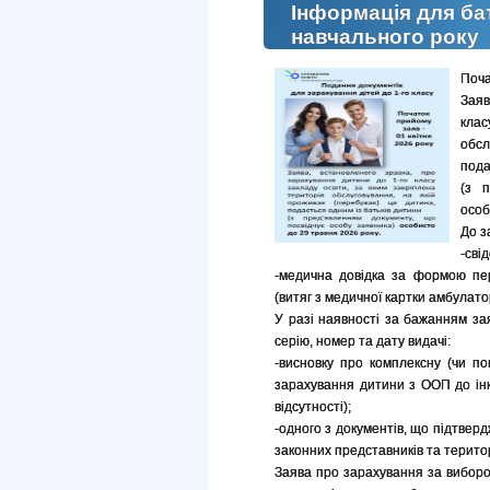
Інформація для ба
навчального року
Поча
Заяв
кла
обс
пода
(з п
особ
До з
-сві
-медична довідка за формою пер
(витяг з медичної картки амбулато
У разі наявності за бажанням за
серію, номер та дату видачі:
-висновку про комплексну (чи по
зарахування дитини з ООП до інк
відсутності);
-одного з документів, що підтвер
законних представників та територ
Заява про зарахування за вибор