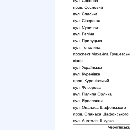
вул. Соснова
пров. Сосновий
вул. Спаська
вул. Сіверська
вул. Сунична
вул. Рєпіна
вул. Прилуцька
вул. Тополина
проспект Михайла Грушевсько
кінця
вул. Українська
вул. Куренівка
пров. Куренівський
вул. Фльорова
вул. Пилипа Орлика
вул. Ярославни
вул. Опанаса Шафонського
пров. Опанаса Шафонського
вул. Анатолія Шкурка
Чернігівська