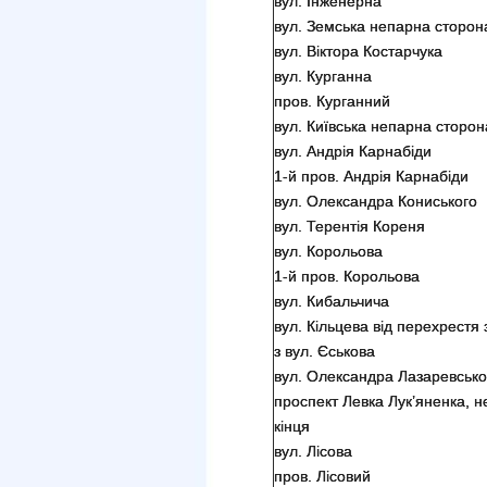
вул. Інженерна
вул. Земська непарна сторон
вул. Віктора Костарчука
вул. Курганна
пров. Курганний
вул. Київська непарна сторон
вул. Андрія Карнабіди
1-й пров. Андрія Карнабіди
вул. Олександра Кониського
вул. Терентія Кореня
вул. Корольова
1-й пров. Корольова
вул. Кибальчича
вул. Кільцева від перехрест
з вул. Єськова
вул. Олександра Лазаревсько
проспект Левка Лук’яненка, н
кінця
вул. Лісова
пров. Лісовий