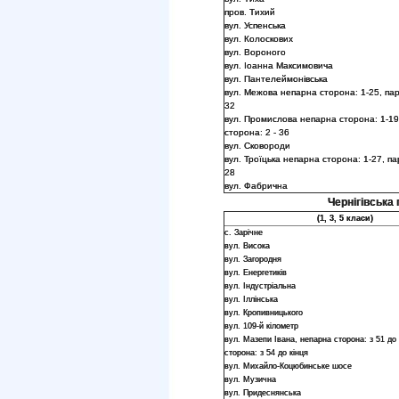
пров. Тихий
вул. Успенська
вул. Колоскових
вул. Вороного
вул. Іоанна Максимовича
вул. Пантелеймонівська
вул. Межова непарна сторона: 1-25, пар
32
вул. Промислова непарна сторона: 1-19
сторона: 2 - 36
вул. Сковороди
вул. Троїцька непарна сторона: 1-27, па
28
вул. Фабрична
Чернігівська 
(1, 3, 5 класи)
с. Зарічне
вул. Висока
вул. Загородня
вул. Енергетиків
вул. Індустріальна
вул. Іллінська
вул. Кропивницького
вул. 109-й кілометр
вул. Мазепи Івана, непарна сторона: з 51 до 
сторона: з 54 до кінця
вул. Михайло-Коцюбинське шосе
вул. Музична
вул. Придеснянська