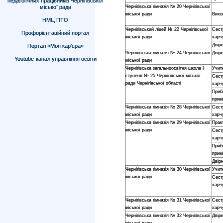
педагогічних працівників Чернігівської
міської ради
Чернігівська гімназія № 20 Чернігівської
міської ради
Вихо
НМЦ ПТО
Чернігівський ліцей № 22 Чернігівської
Сест
Профорієнтаційний портал
міської ради
харч
Двір
Портал «Моя кар’єра»
Чернігівська гімназія № 24 Чернігівської
Двір
Youtube-канал управління освіти
міської ради
Чернігівська загальноосвітня школа І
Учит
ступеня № 25 Чернігівської міської
Сест
ради Чернігівської області
харч
Приб
прим
Чернігівська гімназія № 28 Чернігівської
Сест
міської ради
харч
Чернігівська гімназія № 29 Чернігівської
Прак
міської ради
Сест
харч
Приб
прим
Двір
Чернігівська гімназія № 30 Чернігівської
Учит
міської ради
Сест
харч
Чернігівська гімназія № 31 Чернігівської
Сест
міської ради
харч
Чернігівська гімназія № 32 Чернігівської
Двір