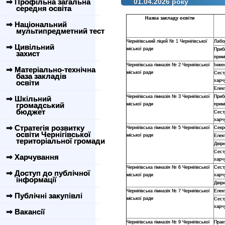
⇒ Профільна загальна
01.04.2026 року
середня освіта
Назва закладу освіти
⇒ Національний
мультипредметний тест
Чернігівський ліцей № 1 Чернігівської
Лабо
⇒ Цивільний
міської ради
Приб
захист
прим
Чернігівська гімназія № 2 Чернігівської
Інжен
⇒ Матеріально-технічна
міської ради
Сест
база закладів
харч
освіти
Елек
Чернігівська гімназія № 3 Чернігівської
Приб
⇒ Шкільний
громадський
міської ради
прим
бюджет
Сест
харч
⇒ Стратегія розвитку
Чернігівська гімназія № 5 Чернігівської
Секр
освіти Чернігівської
міської ради
Елек
територіальної громади
Двір
Сест
⇒ Харчування
харч
Чернігівська гімназія № 6 Чернігівської
Сест
⇒ Доступ до публічної
міської ради
харч
інформації
Двір
Чернігівська гімназія № 7 Чернігівської
Елек
⇒ Публічні закупівлі
міської ради
Сест
харч
⇒ Вакансії
Чернігівська гімназія № 9 Чернігівської
Прак