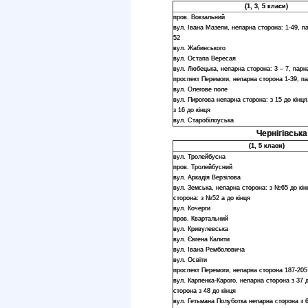
(1, 3, 5 класи)
пров. Вокзальний
вул. Івана Мазепи, непарна сторона: 1-49, п
52
вул. Жабинського
вул. Остапа Вересая
вул. Любецька, непарна сторона: 3 – 7, парна
проспект Перемоги, непарна сторона 1-39, п
вул. Олегове поле
вул. Пирогова непарна сторона: з 15 до кінця
з 16 до кінця
вул. Старобілоуська
Чернігівська
(1, 5 класи)
вул. Тролейбусна
пров. Тролейбусний
вул. Аркадія Верзілова
вул. Земська, непарна сторона: з №65 до кін
сторона: з №52 а до кінця
вул. Кочерги
пров. Квартальний
вул. Кривулевська
вул. Євгена Калити
вул. Івана Ремболовича
вул. Освіти
проспект Перемоги, непарна сторона 187-205
вул. Карпенка-Карого, непарна сторона з 37 д
сторона з 48 до кінця
вул. Гетьмана Полуботка непарна сторона з 6