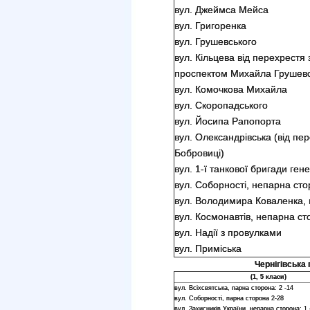
вул. Джеймса Мейса
вул. Григоренка
вул. Грушевського
вул. Кільцева від перехрестя 
проспектом Михайла Грушевс
вул. Комочкова Михайла
вул. Скоропадського
вул. Йосипа Рапопорта
вул. Олександрівська (від пе
Бобровиці)
вул. 1-ї танкової бригади ген
вул. Соборності, непарна сто
вул. Володимира Коваленка, 
вул. Космонавтів, непарна сто
вул. Надії з провулками
вул. Приміська
Чернігівська 
(1, 5 класи)
вул. Всіхсвятська, парна сторона: 2 -14
вул. Соборності, парна сторона 2-28
вул. Захисників України, непарна сторона: 1 