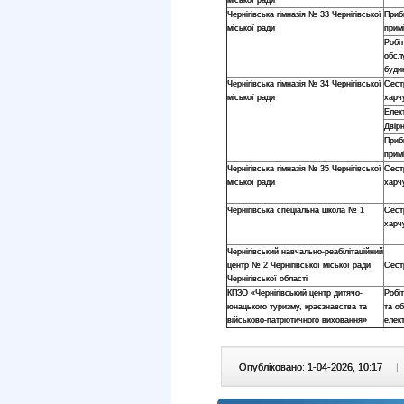
міської ради
Чернігівська гімназія № 33 Чернігівської
Приб
міської ради
прим
Робі
обсл
буди
Чернігівська гімназія № 34 Чернігівської
Сест
міської ради
харч
Елек
Двір
Приб
прим
Чернігівська гімназія № 35 Чернігівської
Сест
міської ради
харч
Чернігівська спеціальна школа № 1
Сест
харч
Чернігівський навчально-реабілітаційний
центр № 2 Чернігівської міської ради
Сест
Чернігівської області
КПЗО «Чернігівський центр дитячо-
Робі
юнацького туризму, краєзнавства та
та о
військово-патріотичного виховання»
елек
Опубліковано: 1-04-2026, 10:17
|