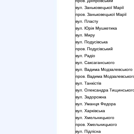
пров. Дніпровський
вул. Заньковецької Марії
пров. Заньковецької Марії
вул. Пласту
вул. Юрія Мушкетика
вул. Миру
вул. Подусівська
пров. Подусівський
вул. Радіо
вул. Саксаганського
вул. Вадима Модзалевського
пров. Вадима Модзалевськог
вул. Танкістів
вул. Олександра Тищинськог
вул. Задорожна
вул. Уманця Федора
вул. Харківська
вул. Хмельницького
пров. Хмельницького
вул. Підлісна