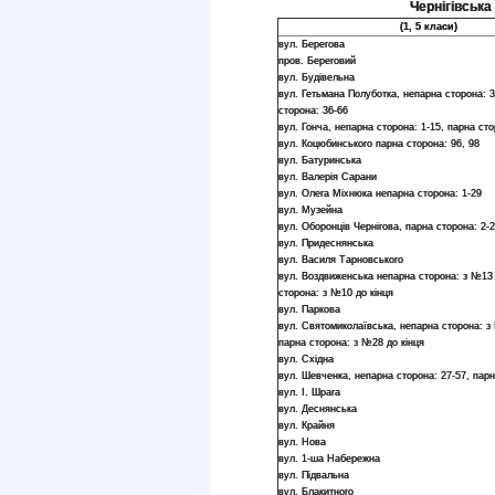
Чернігівська 
(1, 5 класи)
вул. Берегова
пров. Береговий
вул. Будівельна
вул. Гетьмана Полуботка, непарна сторона: 3
сторона: 36-66
вул. Гонча, непарна сторона: 1-15, парна сто
вул. Коцюбинського парна сторона: 96, 98
вул. Батуринська
вул. Валерія Сарани
вул. Олега Міхнюка непарна сторона: 1-29
вул. Музейна
вул. Оборонців Чернігова, парна сторона: 2-
вул. Придеснянська
вул. Василя Тарновського
вул. Воздвиженська непарна сторона: з №13 
сторона: з №10 до кінця
вул. Паркова
вул. Святомиколаївська, непарна сторона: з 
парна сторона: з №28 до кінця
вул. Східна
вул. Шевченка, непарна сторона: 27-57, парн
вул. І. Шрага
вул. Деснянська
вул. Крайня
вул. Нова
вул. 1-ша Набережна
вул. Підвальна
вул. Блакитного