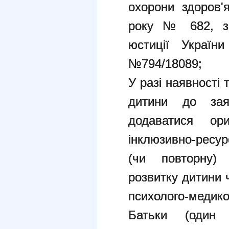
охорони здоров'
року № 682, за
юстиції Украї
№794/18089;
У разі наявності 
дитини до за
додаватися ор
інклюзивно-ресу
(чи повторну
розвитку дитини 
психолого-медико-
Батьки (один