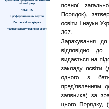
педагогічних працівників Чернігівської
міської ради
повної загальн
НМЦ ПТО
Порядок), затве
Профорієнтаційний портал
освіти і науки Ук
Портал «Моя кар’єра»
Youtube-канал управління освіти
367.
Зарахування до 
відповідно до 
видається на під
закладу освіти
(
одного з бат
пред'явленням д
заявника) за зр
цього Порядку,