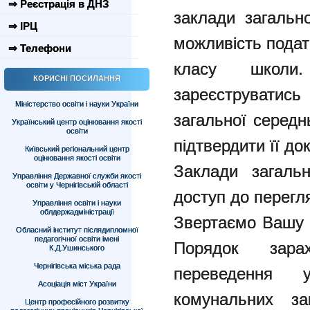
⇒ Реєстрація в ДНЗ
заклади загальн
⇒ ІРЦ
можливість подат
⇒ Телефони
класу школи
КОРИСНІ ПОСИЛАННЯ
зареєструватис
Міністерство освіти і науки України
загальної середн
Український центр оцінювання якості
освіти
підтвердити її до
Київський регіональний центр
оцінювання якості освіти
Заклади загаль
Управління Державної служби якості
освіти у Чернігівській області
доступ до перегл
Управління освіти і науки
облдержадміністрації
Звертаємо Вашу 
Обласний інститут післядипломної
педагогічної освіти імені
Порядок зара
К.Д.Ушинського
Чернігівська міська рада
переведення
Асоціація міст України
комунальних за
Центр професійного розвитку