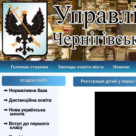
Головна сторінка
Заклади освіти міста
Новини
РОЗДІЛИ САЙТУ
Реєстрація дітей у перші
⇒ Нормативна база
⇒ Дистанційна освіта
⇒ Нова українська
школа
⇒ Вступ до першого
класу