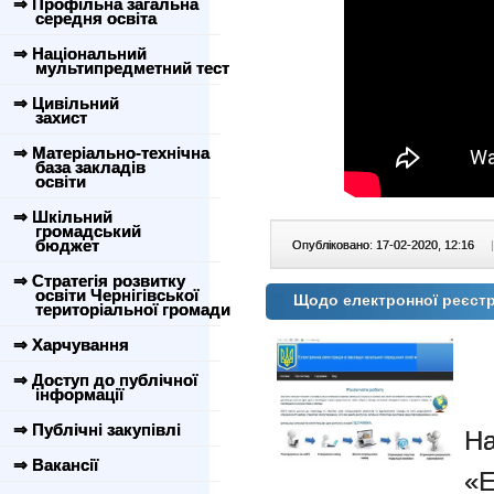
⇒ Профільна загальна
середня освіта
⇒ Національний
мультипредметний тест
⇒ Цивільний
захист
⇒ Матеріально-технічна
база закладів
освіти
⇒ Шкільний
громадський
бюджет
Опубліковано: 17-02-2020, 12:16
|
⇒ Стратегія розвитку
освіти Чернігівської
Щодо електронної реєстра
територіальної громади
⇒ Харчування
⇒ Доступ до публічної
інформації
⇒ Публічні закупівлі
Н
⇒ Вакансії
«