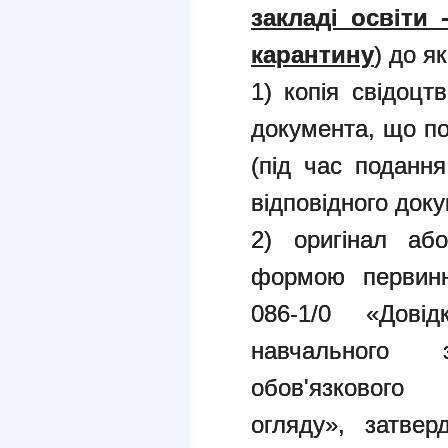
закладі
освіти 
карантину
) до я
1) копія свідоц
документа, що по
(під час подання
відповідного доку
2) оригінал аб
формою первинн
086-1/0 «Довід
навчального 
обов'язкового 
огляду», затвер