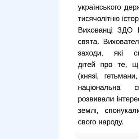
українського дер
тисячолітню істор
Вихованці ЗДО 
свята. Виховател
заходи, які сп
дітей про те, щ
(князі, гетьмани
національна си
розвивали інтере
землі, спонукал
свого народу.