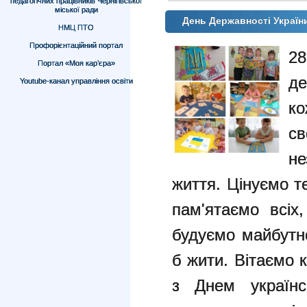
педагогічних працівників Чернігівської
міської ради
День Державності Україн
НМЦ ПТО
Профорієнтаційний портал
2
Портал «Моя кар’єра»
де
Youtube-канал управління освіти
ко
св
не
життя. Цінуємо т
пам'ятаємо всіх
будуємо майбутн
б жити. Вітаємо 
з Днем українс