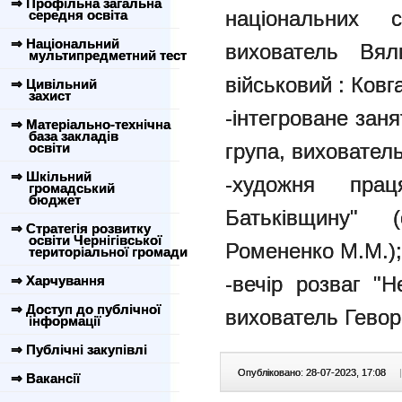
⇒ Профільна загальна
національних с
середня освіта
⇒ Національний
вихователь Вял
мультипредметний тест
військовий : Ков
⇒ Цивільний
захист
-інтегроване заня
⇒ Матеріально-технічна
база закладів
група, виховател
освіти
⇒ Шкільний
-художня пра
громадський
бюджет
Батьківщину" 
⇒ Стратегія розвитку
освіти Чернігівської
Ромененко М.М.)
територіальної громади
-вечір розваг "Н
⇒ Харчування
⇒ Доступ до публічної
вихователь Геворг
інформації
⇒ Публічні закупівлі
Опубліковано: 28-07-2023, 17:08
|
⇒ Вакансії