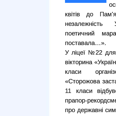
ос
квітів до Пам
незалежність 
поетичний ма
поставала…».
У ліцеї №22
для
вікторина «Украї
класи органі
«Сторожова заста
11 класи відбув
прапор-рекордсме
про державні сим