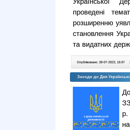
Української Д
проведені тема
розширенню уявл
становлення Укра
та видатних
держ
Опубліковано: 28-07-2023, 16:07
|
Заходи до Дня Українськ
До
ЗЗ
р.
на