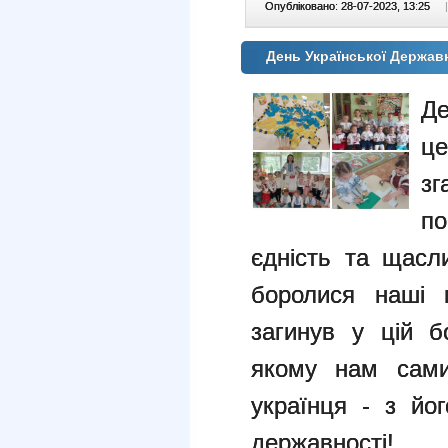
Опубліковано: 28-07-2023, 13:25
|
День Української Держав
Де
це
зг
по
єдність та щасл
боролися наші п
загинув у цій б
якому нам сами
українця - з йо
державності!