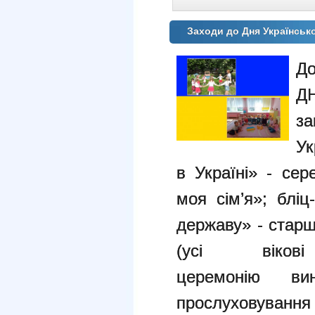
Заходи до Дня Українськ
До
Д
з
Ук
в Україні» - се
моя сім’я»; б
ліц
державу» - стар
(усі віков
церемонію
вин
прослуховування 