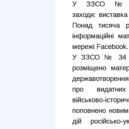
У ЗЗСО № 5
заходи: виставка 
Понад тисяча ро
інформаційні мат
мережі Facebook.
У ЗЗСО № 34 по
розміщено матер
державотворення
про
видатни
військово-істори
поповнено новим
дій російсько-у