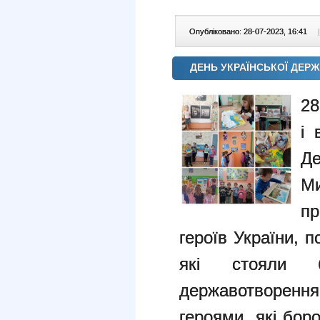
Опубліковано: 28-07-2023, 16:41
|
ДЕНЬ УКРАЇНСЬКОЇ ДЕРЖ
28
і 
Де
Ми
п
героїв України, п
які стояли б
державотворен
героями, які бор