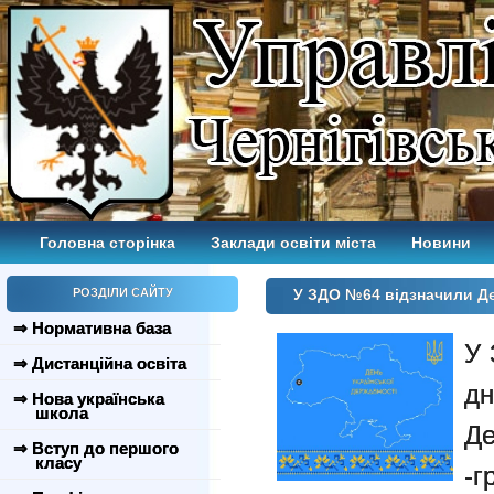
Головна сторінка
Заклади освіти міста
Новини
РОЗДІЛИ САЙТУ
У ЗДО №64 відзначили Де
⇒ Нормативна база
У 
⇒ Дистанційна освіта
д
⇒ Нова українська
школа
Де
⇒ Вступ до першого
класу
-