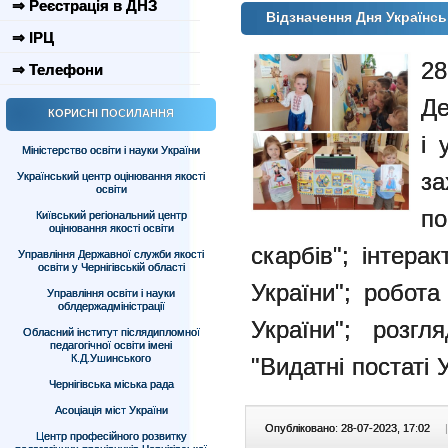
⇒ Реєстрація в ДНЗ
Відзначення Дня Українс
⇒ ІРЦ
28
⇒ Телефони
Де
КОРИСНІ ПОСИЛАННЯ
і 
Міністерство освіти і науки України
з
Український центр оцінювання якості
освіти
п
Київський регіональний центр
оцінювання якості освіти
скарбів";
інтерак
Управління Державної служби якості
освіти у Чернігівській області
України";
робота
Управління освіти і науки
облдержадміністрації
України";
розгл
Обласний інститут післядипломної
педагогічної освіти імені
К.Д.Ушинського
"Видатні постаті 
Чернігівська міська рада
Асоціація міст України
Опубліковано: 28-07-2023, 17:02
|
Центр професійного розвитку