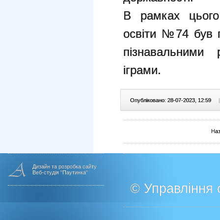
В рамках цього
освіти №74 був 
пізнавальними 
іграми.
Опубліковано: 28-07-2023, 12:59
|
На
Дизайн та розробка сайту
Веб-студія "Паутинка"
© Управління о