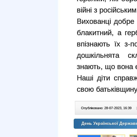
війні з російськи
Вихованці добре
блакитний, а гер
впізнають їх з-п
дошкільнята ск
знають, що вона є
Наші діти справж
свою батьківщину 
Опубліковано: 28-07-2023, 16:39
|
День Української Держав