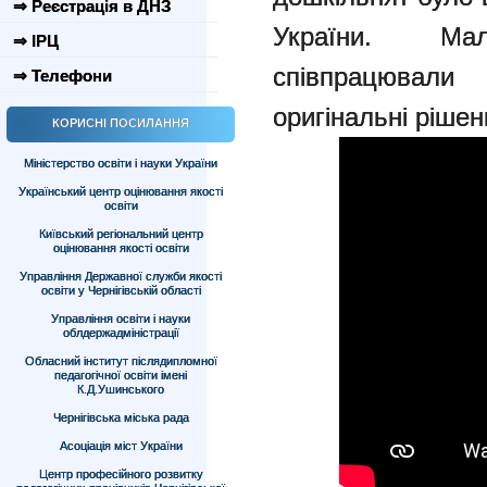
⇒ Реєстрація в ДНЗ
України. Ма
⇒ ІРЦ
співпрацювал
⇒ Телефони
оригінальні рішен
КОРИСНІ ПОСИЛАННЯ
Міністерство освіти і науки України
Український центр оцінювання якості
освіти
Київський регіональний центр
оцінювання якості освіти
Управління Державної служби якості
освіти у Чернігівській області
Управління освіти і науки
облдержадміністрації
Обласний інститут післядипломної
педагогічної освіти імені
К.Д.Ушинського
Чернігівська міська рада
Асоціація міст України
Центр професійного розвитку