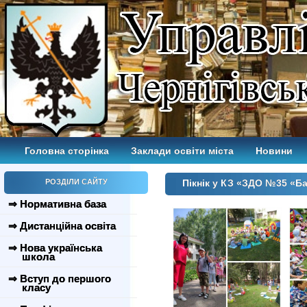
Головна сторінка
Заклади освіти міста
Новини
РОЗДІЛИ САЙТУ
Пікнік у КЗ «ЗДО №35 «Ба
⇒ Нормативна база
⇒ Дистанційна освіта
⇒ Нова українська
школа
⇒ Вступ до першого
класу