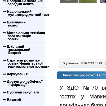
⇒ Профільна загальна
середня освіта
⇒ Національний
мультипредметний тест
⇒ Цивільний
захист
⇒ Матеріально-технічна
база закладів
освіти
⇒ Шкільний
громадський
бюджет
⇒ Стратегія розвитку
освіти Чернігівської
Опубліковано: 27-07-2023, 15:43
|
територіальної громади
⇒ Харчування
Квестова розвага "В гос
⇒ Доступ до публічної
інформації
У ЗДО №70 відб
⇒ Публічні закупівлі
гостях у Мавки
⇒ Вакансії
дошкільнят було 