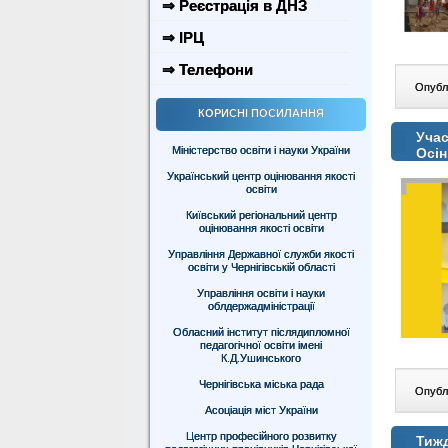
⇒ Реєстрація в ДНЗ
⇒ ІРЦ
⇒ Телефони
Опублі
КОРИСНІ ПОСИЛАННЯ
Учас
Міністерство освіти і науки України
Осін
Український центр оцінювання якості
освіти
Київський регіональний центр
оцінювання якості освіти
Управління Державної служби якості
освіти у Чернігівській області
Управління освіти і науки
облдержадміністрації
Обласний інститут післядипломної
педагогічної освіти імені
К.Д.Ушинського
Чернігівська міська рада
Опублі
Асоціація міст України
Центр професійного розвитку
Тиж