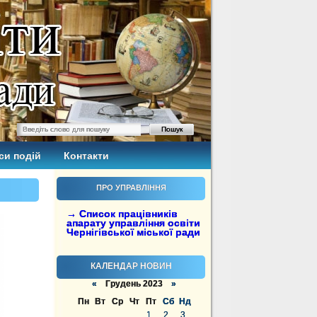
си подій
Контакти
ПРО УПРАВЛІННЯ
→ Список працівників
апарату управління освіти
Чернігівської міської ради
КАЛЕНДАР НОВИН
«
Грудень 2023
»
Пн
Вт
Ср
Чт
Пт
Сб
Нд
1
2
3