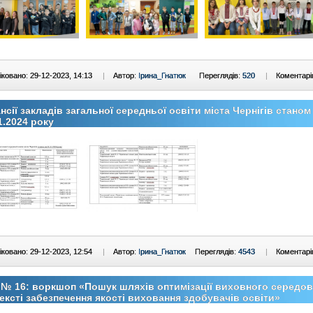
ковано: 29-12-2023, 14:13
|
Автор:
Ірина_Гнатюк
Переглядів:
520
|
Коментарі
нсії закладів загальної середньої освіти міста Чернігів станом
1.2024 року
ковано: 29-12-2023, 12:54
|
Автор:
Ірина_Гнатюк
Переглядів:
4543
|
Коментарі
№ 16: воркшоп «Пошук шляхів оптимізації виховного середо
ексті забезпечення якості виховання здобувачів освіти»