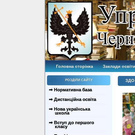
Головна сторінка
Заклади освіти
РОЗДІЛИ САЙТУ
ЗДО 
⇒ Нормативна база
⇒ Дистанційна освіта
⇒ Нова українська
школа
⇒ Вступ до першого
класу