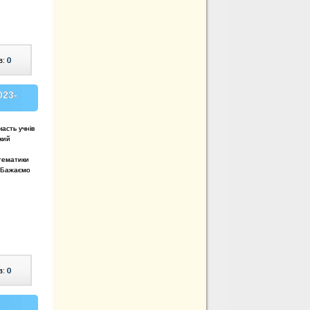
в:
0
023-
часть учнів
кий
атематики
! Бажаємо
в:
0