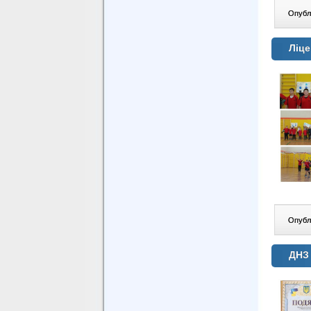
Опублі
Ліце
Опублі
ДНЗ 