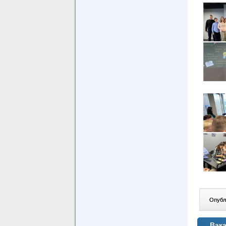
Опублі
Вака