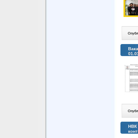
Опублі
Вака
01.0
Опублі
НВК 
конт