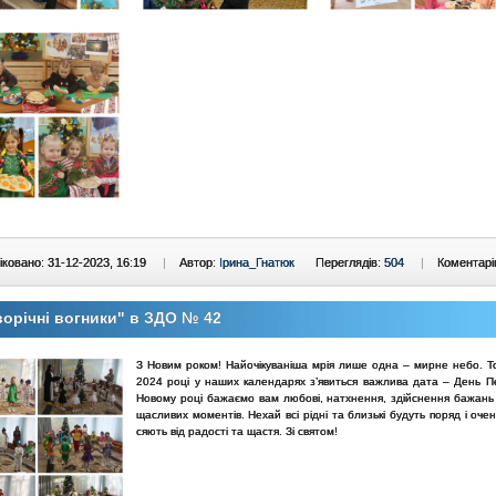
ковано: 31-12-2023, 16:19
|
Автор:
Ірина_Гнатюк
Переглядів:
504
|
Коментарі
орічні вогники" в ЗДО № 42
З Новим роком! Найочікуваніша мрія лише одна – мирне небо. Т
2024 році у наших календарях з’явиться важлива дата – День П
Новому році бажаємо вам любові, натхнення, здійснення бажань 
щасливих моментів. Нехай всі рідні та близькі будуть поряд і оче
сяють від радості та щастя. Зі святом!