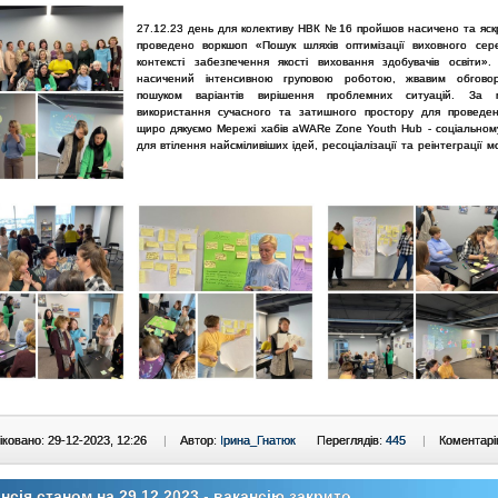
27.12.23 день для колективу НВК №16 пройшов насичено та яс
проведено воркшоп «Пошук шляхів оптимізації виховного
сер
контексті забезпечення якості виховання здобувачів
освіти».
насичений інтенсивною груповою роботою, жвавим
обгово
пошуком варіантів вирішення проблемних ситуацій.
За м
використання сучасного та затишного простору для
проведе
щиро дякуємо Мережі хабів aWARe Zone Youth Hub -
соціальном
для втілення найсміливіших ідей, ресоціалізації та
реінтеграції м
ковано: 29-12-2023, 12:26
|
Автор:
Ірина_Гнатюк
Переглядів:
445
|
Коментарі
нсія станом на 29.12.2023 - вакансію закрито