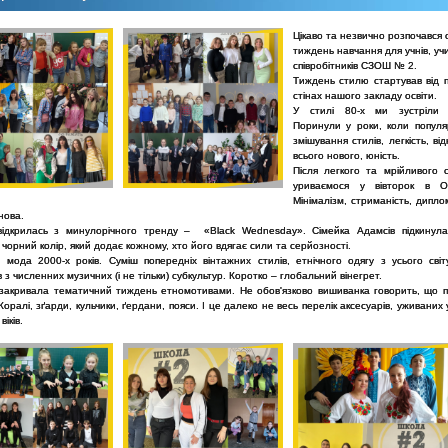
Цікаво та незвично розпочався 
тиждень навчання для учнів, учи
співробітників СЗОШ № 2.
Тиждень стилю стартував від п
стінах нашого закладу освіти.
У стилі 80-х ми зустріли п
Поринули у роки, коли попул
змішування стилів, легкість, від
всього нового, юність.
Після легкого та мрійливого 
уриваємося у вівторок в O
Мінімалізм, стриманість, дипло
нова.
відкрилась з минулорічного тренду –
«
Black Wednesday
»
. Сімейка Адамсів підкинул
чорний колір, який додає кожному, хто його вдягає сили та серйозності.
 мода 2000-х років. Суміш попередніх вінтажних стилів, етнічного одягу з усього світ
 з численних музичних (і не тільки) субкультур. Коротко – глобальний вінегрет.
 закривала тематичний тиждень етномотивами. Не обов'язково вишиванка говорить, що 
 Коралі, зґарди, кульчики, ґердани, пояси. І це далеко не весь перелік аксесуарів, уживаних
віків.