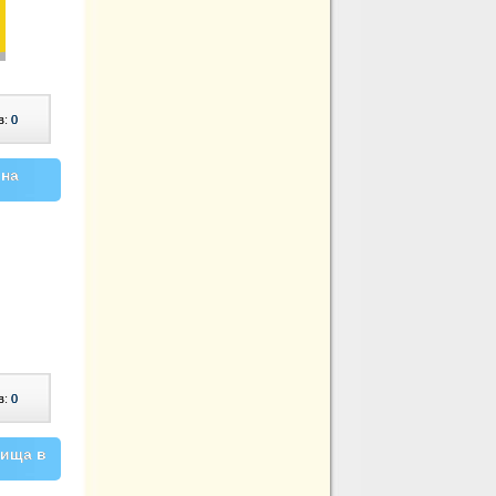
в:
0
 на
в:
0
вища в