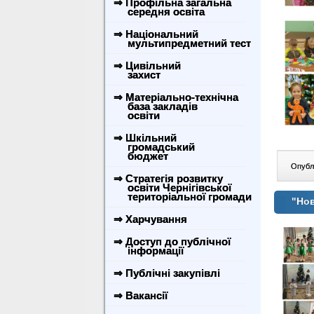
⇒ Профільна загальна
середня освіта
⇒ Національний
мультипредметний тест
⇒ Цивільний
захист
⇒ Матеріально-технічна
база закладів
освіти
⇒ Шкільний
громадський
бюджет
Опублі
⇒ Стратегія розвитку
освіти Чернігівської
територіальної громади
"Нов
⇒ Харчування
⇒ Доступ до публічної
інформації
⇒ Публічні закупівлі
⇒ Вакансії