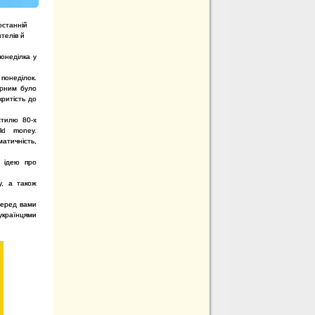
останній
телів й
онеділка у
онеділок.
ярним було
критість до
стилю 80-х
ld money.
матичність,
а ідею про
у, а також
перед вами
 українцями