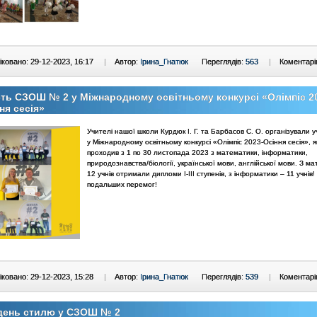
ковано: 29-12-2023, 16:17
|
Автор:
Ірина_Гнатюк
Переглядів:
563
|
Коментарі
ть СЗОШ № 2 у Міжнародному освітньому конкурсі «Олімпіс 2
ня сесія»
Учителі нашої школи Курдюк І. Г. та Барбасов С. О. організували у
у Міжнародному освітньому конкурсі «Олімпіс 2023-Осіння сесія», я
проходив з 1 по 30 листопада 2023 з математики, інформатики,
природознавства/біології, української мови, англійської мови. З м
12 учнів отримали дипломи І-ІІІ ступенів, з інформатики – 11 учнів
подальших перемог!
ковано: 29-12-2023, 15:28
|
Автор:
Ірина_Гнатюк
Переглядів:
539
|
Коментарі
день стилю у СЗОШ № 2