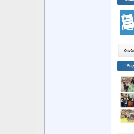
Опублі
"Різ