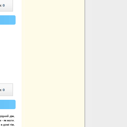
в:
0
в:
0
рідний дім,
 - як мати.
в домі тім,