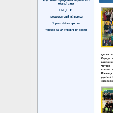
педагогічних працівників Чернігівської
міської ради
НМЦ ПТО
Профорієнтаційний портал
Портал «Моя кар’єра»
Youtube-канал управління освіти
ділова ос
Середа 
потужний 
Четвер –
елементів
П'ятниця
українці.
упродовж 