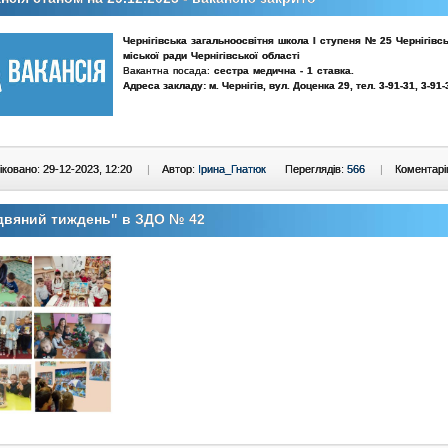
Чернігівська загальноосвітня школа І ступеня № 25 Чернігівсь
міської ради Чернігівської області
Вакантна посада:
сестра медична - 1 ставка.
Адреса закладу: м. Чернігів, вул. Доценка 29, тел. 3-91-31, 3-91-
ковано: 29-12-2023, 12:20
|
Автор:
Ірина_Гнатюк
Переглядів:
566
|
Коментарі
двяний тиждень" в ЗДО № 42