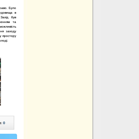
краво.
Було
едовища в
 Захід був
ренням та
ожливість
ння заходу
у простору
олоді.
в:
0