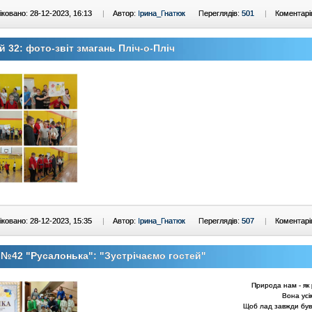
ковано: 28-12-2023, 16:13
|
Автор:
Ірина_Гнатюк
Переглядів:
501
|
Коментарі
й 32: фото-звіт змагань Пліч-о-Пліч
ковано: 28-12-2023, 15:35
|
Автор:
Ірина_Гнатюк
Переглядів:
507
|
Коментарі
№42 "Русалонька": "Зустрічаємо гостей"
Природа нам - як 
Вона усім
Щоб лад завжди був 