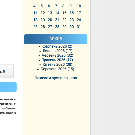
4
5
6
7
8
9
10
11
12
13
14
15
16
17
18
19
20
21
22
23
24
25
26
27
28
29
30
31
АРХИВ
Серпень 2026 (2)
Липень 2026 (17)
Червень 2026 (32)
Травень 2026 (17)
Квітень 2026 (38)
Березень 2026 (15)
в:
0
Показати архів повністю
ож нехай у
еремоги. У
і побільше
нята малечі