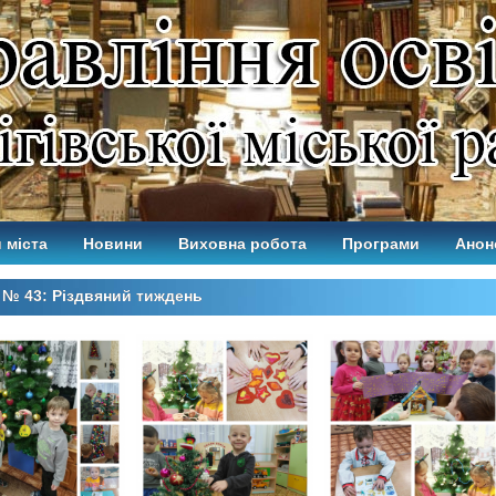
 міста
Новини
Виховна робота
Програми
Анон
№ 43: Різдвяний тиждень