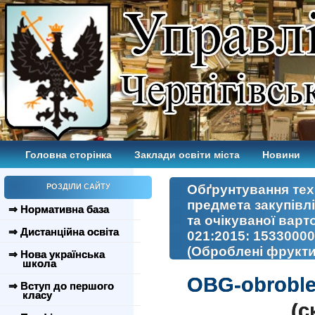
Головна сторінка
Заклади освіти міста
Новини
РОЗДІЛИ САЙТУ
Обґрунтування тех
предмета закупівл
⇒ Нормативна база
та очікуваної варт
⇒ Дистанційна освіта
021:2015: 15330000
(Оброблені фрукти 
⇒ Нова українська
школа
OBG-obroble
⇒ Вступ до першого
класу
(c