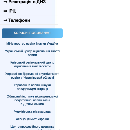
⇒ Реєстрація в ДНЗ
⇒ ІРЦ
⇒ Телефони
КОРИСНІ ПОСИЛАННЯ
Міністерство освіти і науки України
Український центр оцінювання якості
освіти
Київський регіональний центр
оцінювання якості освіти
Управління Державної служби якості
освіти у Чернігівській області
Управління освіти і науки
облдержадміністрації
Обласний інститут післядипломної
педагогічної освіти імені
К.Д.Ушинського
Чернігівська міська рада
Асоціація міст України
Центр професійного розвитку