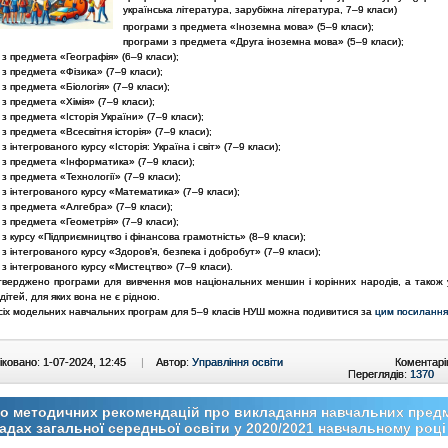
українська література, зарубіжна література, 7–9 класи)
програми з предмета «Іноземна мова» (5–9 класи);
програми з предмета «Друга іноземна мова» (5–9 класи);
з предмета «Географія» (6–9 класи);
з предмета «Фізика» (7–9 класи);
з предмета «Біологія» (7–9 класи);
з предмета «Хімія» (7–9 класи);
з предмета «Історія України» (7–9 класи);
з предмета «Всесвітня історія» (7–9 класи);
з інтегрованого курсу «Історія: Україна і світ» (7–9 класи);
 з предмета «Інформатика» (7–9 класи);
з предмета «Технології» (7–9 класи);
з інтегрованого курсу «Математика» (7–9 класи);
 з предмета «Алгебра» (7–9 класи);
з предмета «Геометрія» (7–9 класи);
з курсу «Підприємництво і фінансова грамотність» (8–9 класи);
з інтегрованого курсу «Здоровʼя, безпека і добробут» (7–9 класи);
з інтегрованого курсу «Мистецтво» (7–9 класи).
тверджено програми для вивчення мов національних меншин і корінних народів, а також у
дітей, для яких вона не є рідною.
усіх модельних навчальних програм для 5–9 класів НУШ можна подивитися за
цим посиланн
ковано: 1-07-2024, 12:45
|
Автор:
Управління освіти
Коментарі
Переглядів:
1370
 методичних рекомендацій про викладання навчальних предм
адах загальної середньої освіти у 2020/2021 навчальному році