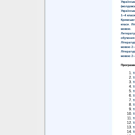
Українсь
(молдовс
Українсь
1–4 клас
Кримсько
класи. Л
мовою.
Литерату
обучения
Літерату
мовою 2–
Літерату
мовою 2–
Програми
Т
T
Т
Т
Т
Т
Т
Т
Т
Т
Т
Т
Т
Т