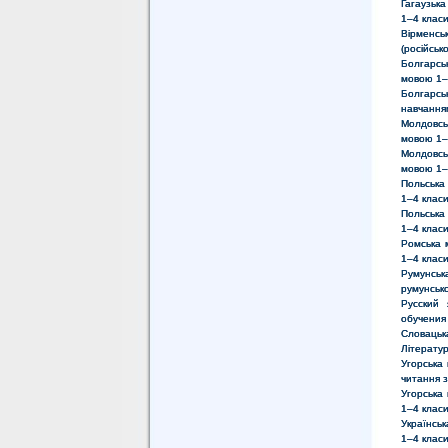
Гагаузька
1–4 клас
Вірменсь
(російсь
Болгарсь
мовою 1–
Болгарсь
навчання
Молдовсь
мовою 1–
Молдовсь
мовою 1–
Польська
1–4 клас
Польська
1–4 клас
Ромська 
1–4 клас
Румунськ
румунськ
Русский
обучения
Словацьк
Літератур
Угорська 
читання з
Угорська
1–4 клас
Українсь
1–4 клас