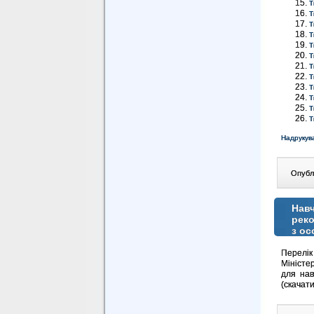
Т
Т
Т
Т
Т
Т
Т
Т
Т
Т
Т
Т
Надрукув
Опублі
Навч
реко
з ос
Перелік
Міністе
для нав
(скачати