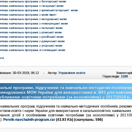
ипова навчальна програма з болгарської мови
ипова навчальна програма з гагаузької мови
ипова навчальна програма з кримськотатарської мови
ипова навчальна програма з мови іврит
ипова навчальна програма з молдовської мови
ипова навчальна програма з новогрецької мови
ипова навчальна програма з польської мови
ипова навчальна програма з ромської мови
ипова навчальна програма з російської мови
ипова навчальна програма з румунської мови
ипова навчальна програма з угорської мови
ипова навчальна програма зі словацької мови
ати
ковано: 30-03-2018, 06:12
|
Автор:
Управління освіти
Коментарі
Переглядів:
1588
альні програми, підручники та навчально-методичні посібники
мендованих МОН України для використання в ЗНЗ для навчанн
обливими освітніми потребами (за нозологіями) у 2017/2018 н. 
 навчальних програм, підручників та навчально-методичних посібників, реком
рством освіти і науки України для використання в загальноосвітніх навчальних
чання дітей з особливими освітніми потребами (за нозологіями) у 2017/2
):
Perelk-navchalnih-program.rar
[43.93 Kb] (cкачувань: 598)