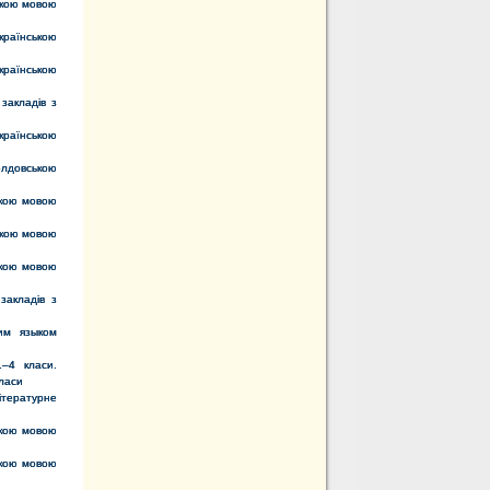
ькою мовою
країнською
країнською
закладів з
країнською
олдовською
ькою мовою
ькою мовою
ькою мовою
закладів з
им языком
1–4 класи.
класи
ітературне
ькою мовою
ькою мовою