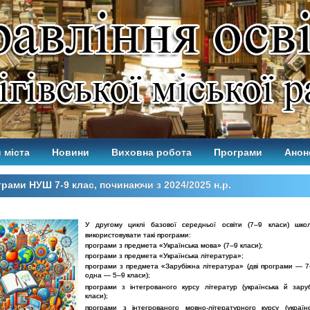
 міста
Новини
Виховна робота
Програми
Анон
рами НУШ 7-9 клас, починаючи з 2024/2025 н.р.
У другому циклі базової середньої освіти (7–9 класи) шко
використовувати такі програми:
програми з предмета «Українська мова» (7–9 класи);
програми з предмета «Українська література»;
програми з предмета «Зарубіжна література» (дві програми — 7
одна — 5–9 класи);
програми з інтегрованого курсу літератур (українська й зару
класи);
програми з інтегрованого мовно-літературного курсу (україн