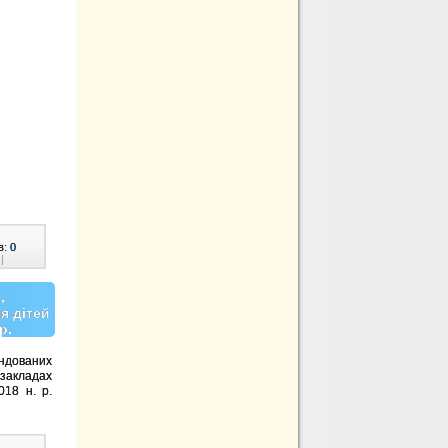
в:
0
|
,
я дітей
р.
ендованих
 закладах
018 н. р.