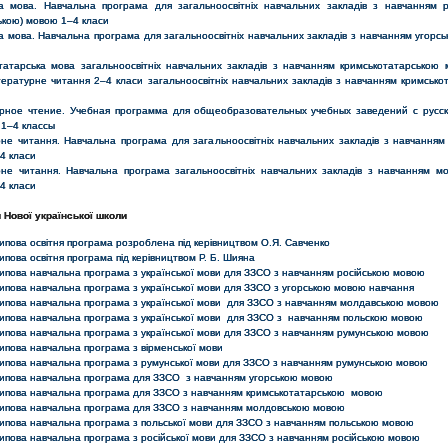
ка мова. Навчальна програма для загальноосвітніх навчальних закладів з навчанням 
ькою) мовою 1–4 класи
ка мова. Навчальна програма для загальноосвітніх навчальних закладів з навчанням угорс
и
татарська мова загальноосвітніх навчальних закладів з навчанням кримськотатарською
ітературне читання 2–4 класи загальноосвітніх навчальних закладів з навчанням кримсько
рное чтение. Учебная программа для общеобразовательных учебных заведений с русс
 1–4 классы
рне читання. Навчальна програма для загальноосвітніх навчальних закладів з навчанням
4 класи
рне читання. Навчальна програма загальноосвітніх навчальних закладів з навчанням м
4 класи
 Нової української школи
ипова освітня програма розроблена під керівництвом О.Я. Савченко
ипова освітня програма під керівництвом Р. Б. Шияна
ипова навчальна програма з української мови для ЗЗСО з навчанням російською мовою
ипова навчальна програма з української мови для ЗЗСО з угорською мовою навчання
ипова навчальна програма з української мови для ЗЗСО з навчанням молдавською мовою
ипова навчальна програма з української мови для ЗЗСО з навчанням польскою мовою
ипова навчальна програма з української мови для ЗЗСО з навчанням румунською мовою
ипова навчальна програма з вірменської мови
ипова навчальна програма з румунської мови для ЗЗСО з навчанням румунською мовою
ипова навчальна програма для ЗЗСО з навчанням угорською мовою
ипова навчальна програма для ЗЗСО з навчанням кримськотатарською мовою
ипова навчальна програма для ЗЗСО з навчанням молдовською мовою
ипова навчальна програма з польської мови для ЗЗСО з навчанням польською мовою
ипова навчальна програма з російської мови для ЗЗСО з навчанням російською мовою