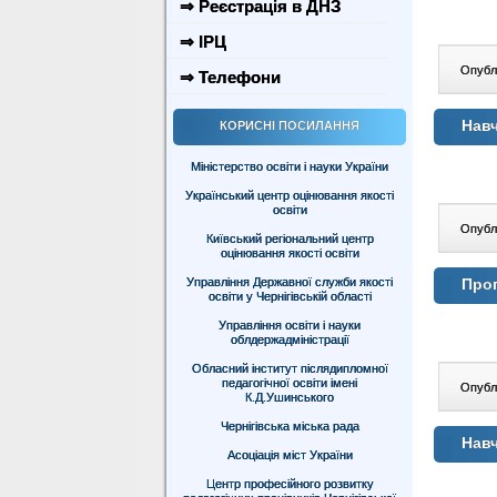
⇒ Реєстрація в ДНЗ
⇒ ІРЦ
Опублі
⇒ Телефони
Навч
КОРИСНІ ПОСИЛАННЯ
Міністерство освіти і науки України
Український центр оцінювання якості
освіти
Опублі
Київський регіональний центр
оцінювання якості освіти
Управління Державної служби якості
Прог
освіти у Чернігівській області
Управління освіти і науки
облдержадміністрації
Обласний інститут післядипломної
педагогічної освіти імені
Опублі
К.Д.Ушинського
Чернігівська міська рада
Навч
Асоціація міст України
Центр професійного розвитку