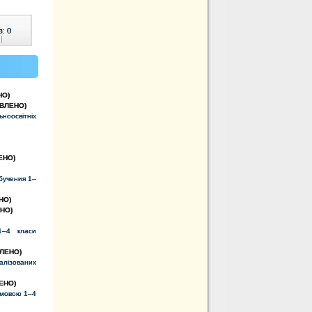
в:
0
|
НО)
ВЛЕНО)
ноосвітніх
ЕНО)
бучения 1–
НО)
НО)
1–4 класи
ЛЕНО)
алізованих
ЕНО)
 мовою 1–4