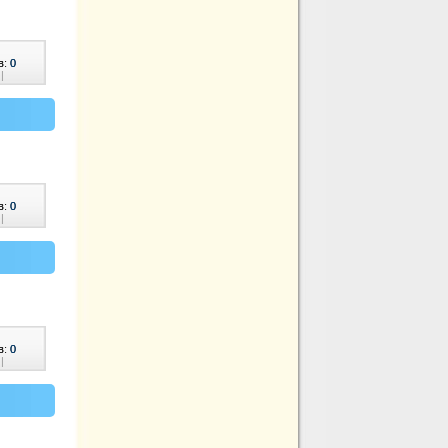
в:
0
|
в:
0
|
в:
0
|