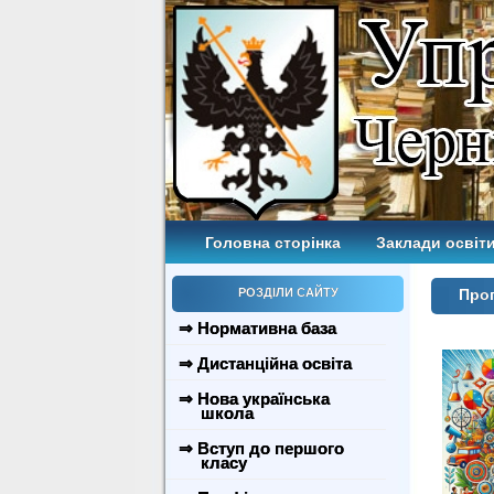
Головна сторінка
Заклади освіти
РОЗДІЛИ САЙТУ
Прог
⇒ Нормативна база
⇒ Дистанційна освіта
⇒ Нова українська
школа
⇒ Вступ до першого
класу