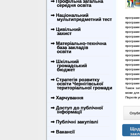
⇒ Профільна загальна
середня освіта
⇒ Національний
програми 
мультипредметний тест
програми 
програми 
⇒ Цивільний
програми 
захист
програми 
програми 
⇒ Матеріально-технічна
програми 
база закладів
освіти
програми
програми 
програми 
⇒ Шкільний
громадський
програми
бюджет
програми 
програми 
⇒ Стратегія розвитку
програми 
освіти Чернігівської
програми 
територіальної громади
Також за
мови для 
⇒ Харчування
Перелік 
⇒ Доступ до публічної
інформації
Опублі
⇒ Публічні закупівлі
Щодо
⇒ Вакансії
закл