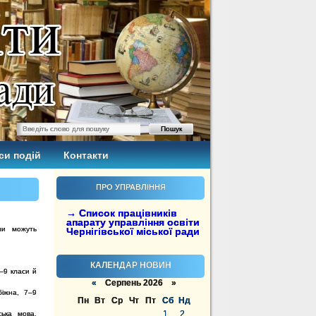
си подій
Контакти
ПРО УПРАВЛІННЯ
→ Список працівників
апарату управління освіти
ли можуть
Чернігівської міської ради
КАЛЕНДАР НОВИН
–9 класи й
«
Серпень 2026 »
біжна, 7–9
Пн
Вт
Ср
Чт
Пт
Сб
Нд
1
2
ська мова,