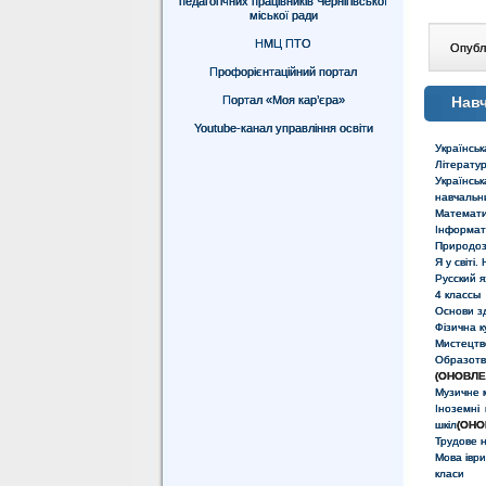
педагогічних працівників Чернігівської
міської ради
НМЦ ПТО
Опублі
Профорієнтаційний портал
Портал «Моя кар’єра»
Навч
Youtube-канал управління освіти
Українськ
Літератур
Українсь
навчальни
Математик
Інформати
Природозн
Я у світі
Русский 
4 классы
Основи зд
Фізична к
Мистецтво
Образот
(ОНОВЛЕ
Музичне м
Іноземні
шкіл
(ОНО
Трудове н
Мова іври
класи