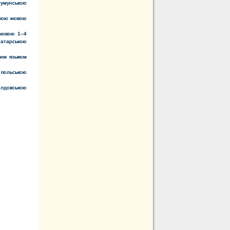
румунською
ькою мовою
 мовою 1–4
татарською
ким языком
 польською
олдовською