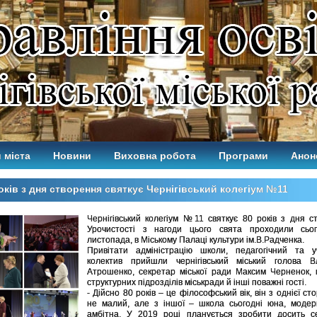
 міста
Новини
Виховна робота
Програми
Анон
оків з дня створення святкує Чернігівський колегіум №11
Чернігівський колегіум №11 святкує 80 років з дня с
Урочистості з нагоди цього свята проходили сьог
листопада, в Міському Палаці культури ім.В.Радченка.
Привітати адміністрацію школи, педагогічний та уч
колектив прийшли чернігівський міський голова В
Атрошенко, секретар міської ради Максим Черненок, 
структурних підрозділів міськради й інші поважні гості.
- Дійсно 80 років – це філософський вік, він з однієї ст
не малий, але з іншої – школа сьогодні юна, модерн
амбітна. У 2019 році планується зробити досить с