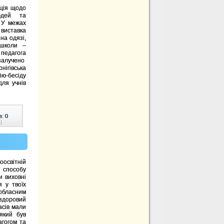
ція щодо
юдей та
 У межах
 виставка
на одязі,
 школи –
педагога
 залучено
нігівська
ію-бесіду
ля учнів
в:
0
|
оосвітній
 способу
и виховні
я у твоїх
 обласним
здоровий
ласів мали
який був
агогом та