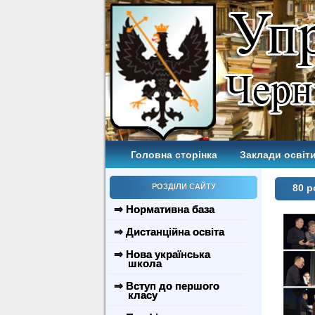
Головна сторінка
Заклади освіти
РОЗДІЛИ САЙТУ
80 р
⇒ Нормативна база
⇒ Дистанційна освіта
⇒ Нова українська
школа
⇒ Вступ до першого
класу