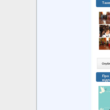
Тане
Опублі
Про 
відп