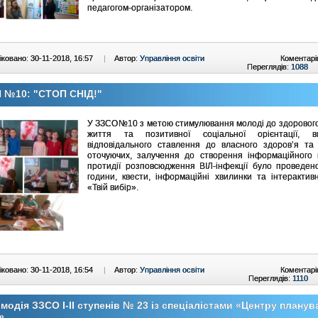
педагогом-організатором.
ковано: 30-11-2018, 16:57
|
Автор:
Управління освіти
Коментарі
Переглядів:
1088
 №10: "СТОП СНІД!"
У ЗЗСО№10 з метою стимулювання молоді до здорового
життя та позитивної соціальної орієнтації, в
відповідального ставлення до власного здоров’я та 
оточуючих, залучення до створення інформаційного 
протидії розповсюдження ВІЛ-інфекції було проведен
години, квести, інформаційні хвилинки та інтерактив
«Твій вибір».
ковано: 30-11-2018, 16:54
|
Автор:
Управління освіти
Коментарі
Переглядів:
1110
модія ЗЗСО І-ІІ ступенів № 23 із спеціалістами «Центру планув
»