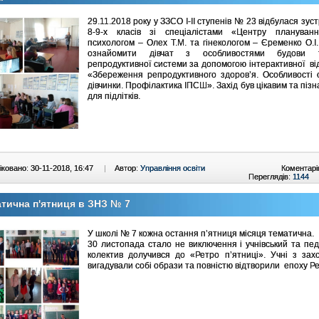
29.11.2018 року у ЗЗСО І-ІІ ступенів № 23 відбулася зуст
8-9-х класів зі спеціалістами «Центру планування
психологом – Олех Т.М. та гінекологом – Єременко О.І
ознайомити дівчат з особливостями будови 
репродуктивної системи за допомогою інтерактивної від
«Збереження репродуктивного здоров’я. Особливості 
дівчинки. Профілактика ІПСШ». Захід був цікавим та піз
для підлітків.
ковано: 30-11-2018, 16:47
|
Автор:
Управління освіти
Коментарі
Переглядів:
1144
тична п'ятниця в ЗНЗ № 7
У школі № 7 кожна остання п’ятниця місяця тематична.
30 листопада стало не виключення і учнівський та пед
колектив долучився до «Ретро п’ятниці». Учні з зах
вигадували собі образи та повністю відтворили епоху Ре