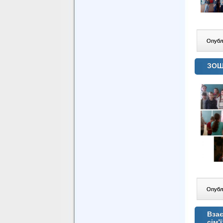
Опублі
ЗОШ
Опублі
Взає
сім’ї