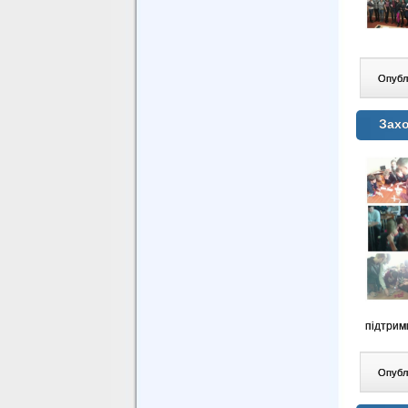
Опублі
Захо
підтримк
Опублі