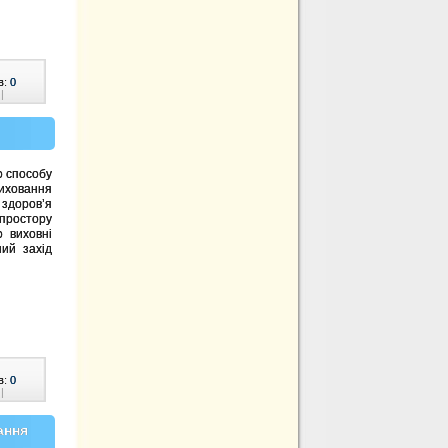
в:
0
|
 способу
иховання
здоров’я
простору
о виховні
ний захід
в:
0
|
ання