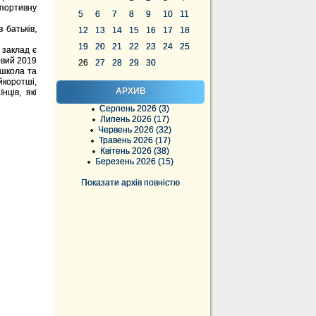
спортивну
5
6
7
8
9
10
11
 батьків,
12
13
14
15
16
17
18
19
20
21
22
23
24
25
 заклад є
овий 2019
26
27
28
29
30
 школа та
йкоротші,
АРХИВ
ців, які
Серпень 2026 (3)
Липень 2026 (17)
Червень 2026 (32)
Травень 2026 (17)
Квітень 2026 (38)
Березень 2026 (15)
Показати архів повністю