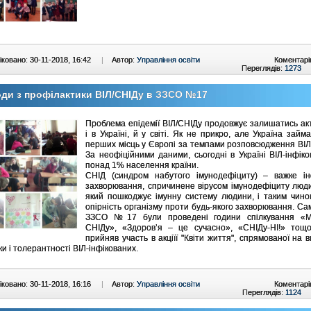
ковано: 30-11-2018, 16:42
|
Автор:
Управління освіти
Коментарі
Переглядів:
1273
ди з профілактики ВІЛ/СНІДу в ЗЗСО №17
Проблема епідемії ВІЛ/СНІДу продовжує залишатись а
і в Україні, й у світі. Як не прикро, але Україна займ
перших місць у Європі за темпами розповсюдження ВІЛ-
За неофіційними даними, сьогодні в Україні ВІЛ-інфік
понад 1% населення країни.
СНІД (синдром набутого імунодефіциту) – важке ін
захворювання, спричинене вірусом імунодефіциту люди
який пошкоджує імунну систему людини, і таким чино
опірність організму проти будь-якого захворювання. Са
ЗЗСО №17 були проведені години спілкування «
СНІДу», «Здоров’я – це сучасно», «СНІДу-НІ!» тощо
прийняв участь в акціїї "Квіти життя", спрямованої на 
и і толерантності ВІЛ-інфікованих.
ковано: 30-11-2018, 16:16
|
Автор:
Управління освіти
Коментарі
Переглядів:
1124