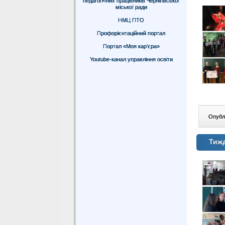
педагогічних працівників Чернігівської
міської ради
НМЦ ПТО
Профорієнтаційний портал
Портал «Моя кар’єра»
Youtube-канал управління освіти
Опублі
Тиж