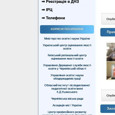
⇒ Реєстрація в ДНЗ
⇒ ІРЦ
⇒ Телефони
Опублі
КОРИСНІ ПОСИЛАННЯ
Прив
Міністерство освіти і науки України
Український центр оцінювання якості
освіти
Київський регіональний центр
оцінювання якості освіти
Управління Державної служби якості
освіти у Чернігівській області
Управління освіти і науки
облдержадміністрації
Обласний інститут післядипломної
педагогічної освіти імені
К.Д.Ушинського
Опублі
Чернігівська міська рада
Асоціація міст України
Захо
Центр професійного розвитку