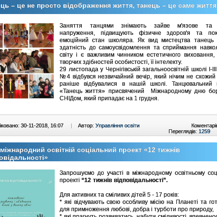
ць – це не просто відображення життя, танець – це саме життя
Заняття танцями знімають зайве м'язове та 
напруження, підвищують фізичне здоров'я та по
емоційний стан школяра. Як вид мистецтва танець 
здатність до самоусвідомлення та сприймання навко
світу і є важливим чинником естетичного виховання,
творчих здібностей особистості, її інтелекту.
29 листопада у Чернігівській загальноосвітній школі І-ІІ
№4 відбувся незвичайний вечір, який нічим не схожий н
раніше відбувалися в нашій школі. Танцювальний
«Танець життя» присвячений Міжнародному дню бор
СНІДом, який припадає на 1 грудня.
ковано: 30-11-2018, 16:07
|
Автор:
Управління освіти
Коментарі
Переглядів:
1259
міжнародний освітній соціальний проект «12 тижнів
овідальності»
Запрошуємо до участі в міжнародному освітньому соц
проекті
“12 тижнів відповідальності”.
Для активних та сміливих дітей 5 - 17 років:
* які відчувають свою особливу місію на Планеті та гот
для примноження любові, добра і турботи про природу,
* які прагнуть розвиватись, набути сміливості, впевненос