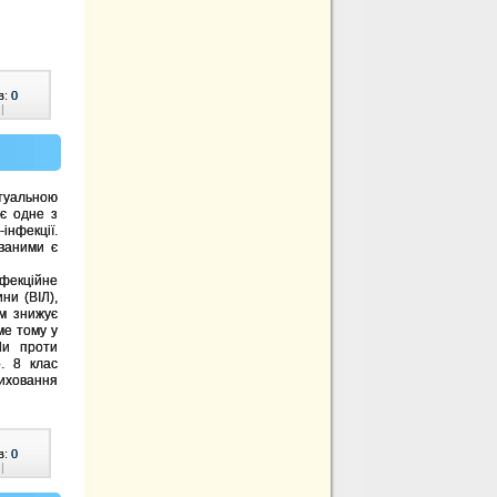
в:
0
|
ктуальною
ає одне з
інфекції.
ованими є
фекційне
ни (ВІЛ),
м знижує
ме тому у
Ми проти
. 8 клас
виховання
в:
0
|