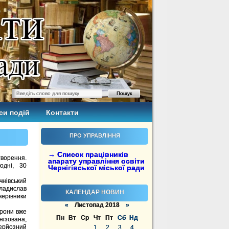
си подій
Контакти
ПРО УПРАВЛІННЯ
→ Список працівників
творення.
апарату управління освіти
одні, 30
Чернігівської міської ради
нівський
ладислав
КАЛЕНДАР НОВИН
керівники
«
Листопад 2018
»
орони вже
Пн
Вт
Ср
Чт
Пт
Сб
Нд
ізована,
ерйозний
1
2
3
4