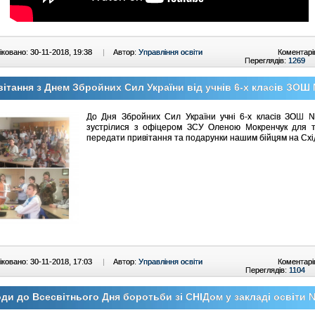
ковано: 30-11-2018, 19:38
|
Автор:
Управління освіти
Коментарі
Переглядів:
1269
ітання з Днем Збройних Сил України від учнів 6-х класів ЗОШ
До Дня Збройних Сил України учні 6-х класів ЗОШ N
зустрілися з офіцером ЗСУ Оленою Мокренчук для т
передати привітання та подарунки нашим бійцям на Схі
ковано: 30-11-2018, 17:03
|
Автор:
Управління освіти
Коментарі
Переглядів:
1104
ди до Всесвітнього Дня боротьби зі СНІДом у закладі освіти 