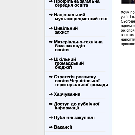
⇒ Профільна загальна
середня освіта
Хочу по
⇒ Національний
учнів і 
мультипредметний тест
Сьогодн
одним із
⇒ Цивільний
рік спр
захист
ваш кол
найопти
⇒ Матеріально-технічна
працюва
база закладів
освіти
⇒ Шкільний
громадський
бюджет
⇒ Стратегія розвитку
освіти Чернігівської
територіальної громади
⇒ Харчування
⇒ Доступ до публічної
інформації
⇒ Публічні закупівлі
⇒ Вакансії