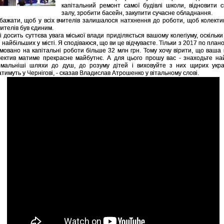
капітальний ремонт самої будівлі школи, відновити 
залу, зробити басейн, закупити сучасне обладнання.
бажати, щоб у всіх вчителів залишалося натхнення до роботи, щоб колектив
вчителів був єдиним.
і досить суттєва увага міської влади приділяється вашому колегіуму, оскільки
 найбільших у місті. Я сподіваюся, що ви це відчуваєте. Тільки з 2017 по план
ямовано на капітальні роботи більше 32 млн грн. Тому хочу вірити, що ваша
ектив матиме прекрасне майбутнє. А для цього прошу вас - знаходьте на
мальніші шляхи до душ, до розуму дітей і виховуйте з них щирих україн
тимуть у Чернігові, - сказав Владислав Атрошенко у вітальному слові.