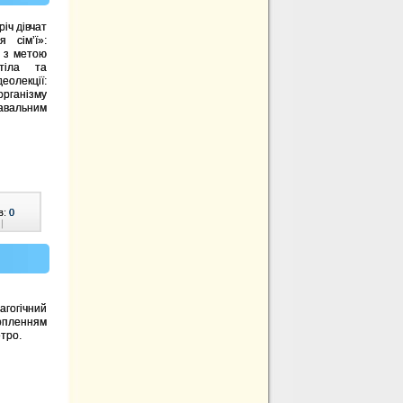
річ дівчат
 сім’ї»:
. з метою
тіла та
еолекції:
організму
навальним
в:
0
|
агогічний
опленням
тро.