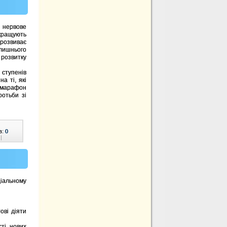
нервове
кращують
розвиває
лишнього
 розвитку
І ступенів
а ті, які
 марафон
отьби зі
в:
0
|
іальному
ові діяти
ті, нових