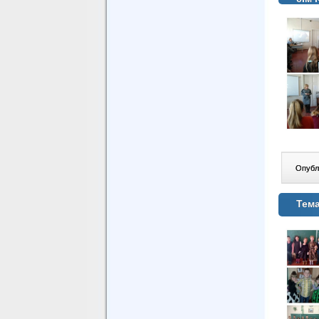
Опублі
Тема