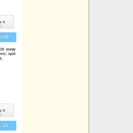
в:
0
|
 №28
28 знову
ого, щоб
д.
в:
0
|
№ 21