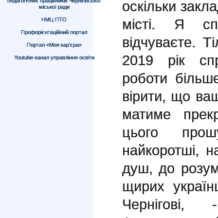
педагогічних працівників Чернігівської
оскільки закла
міської ради
місті. Я с
НМЦ ПТО
Профорієнтаційний портал
відчуваєте. Т
Портал «Моя кар’єра»
2019 рік сп
Youtube-канал управління освіти
роботи більш
вірити, що ва
матиме прек
цього про
найкоротші, 
душ, до розум
щирих україн
Чернігові,