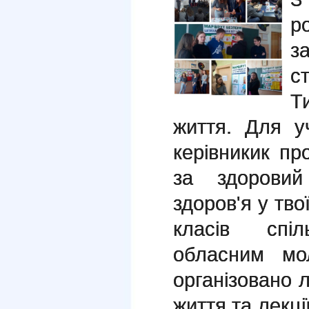
р
за
с
Т
життя. Для уч
керівникик пр
за здоровий
здоров'я у тво
класів спіл
обласним мо
організовано л
життя та лекції