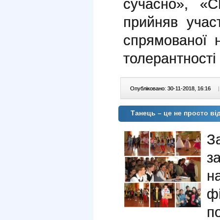
сучасно», «С
прийняв участ
спрямованої 
толерантності 
Опубліковано: 30-11-2018, 16:16
|
Танець – це не просто ві
З
з
н
ф
п