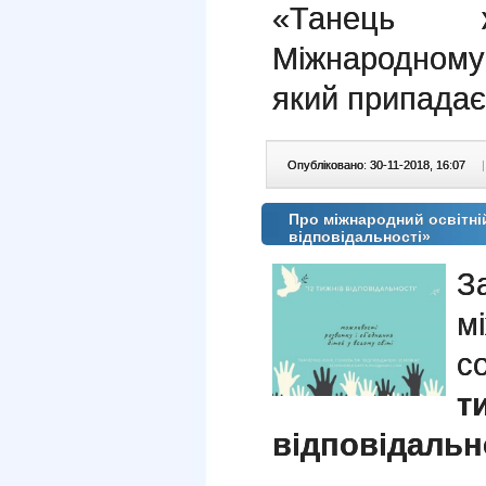
«Танець ж
Міжнародному
який припадає
Опубліковано: 30-11-2018, 16:07
|
Про міжнародний освітні
відповідальності»
З
м
с
т
відповідальн