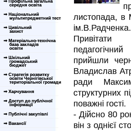
⇒ Профільна загальна
п
середня освіта
⇒ Національний
листопада, в 
мультипредметний тест
ім.В.Радченка.
⇒ Цивільний
захист
Привітати 
⇒ Матеріально-технічна
база закладів
педагогічний
освіти
⇒ Шкільний
прийшли черн
громадський
бюджет
Владислав Атр
⇒ Стратегія розвитку
освіти Чернігівської
ради Максим
територіальної громади
структурних пі
⇒ Харчування
⇒ Доступ до публічної
поважні гості.
інформації
- Дійсно 80 ро
⇒ Публічні закупівлі
він з однієї с
⇒ Вакансії