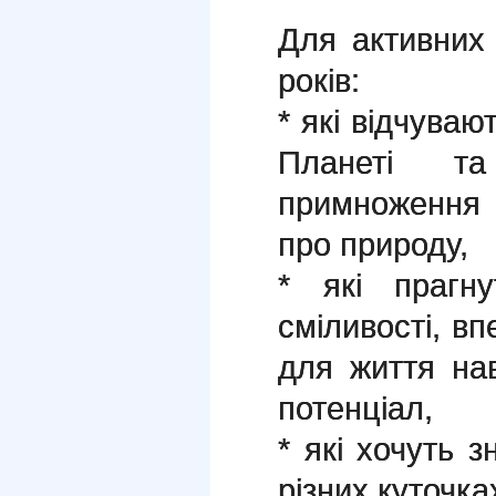
Для активних 
років:
* які відчуваю
Планеті т
примноження 
про природу,
* які прагну
сміливості, вп
для життя нав
потенціал,
* які хочуть з
різних куточка