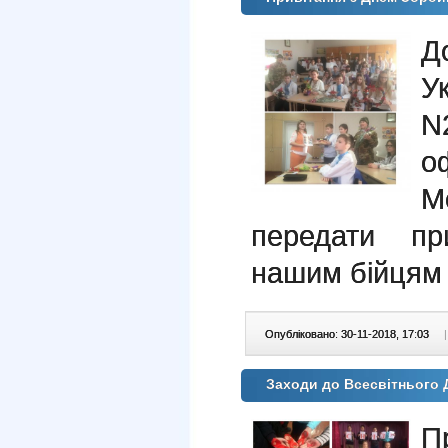
Д
У
N
о
М
передати пр
нашим бійцям 
Опубліковано: 30-11-2018, 17:03
|
Заходи до Всесвітнього Д
П