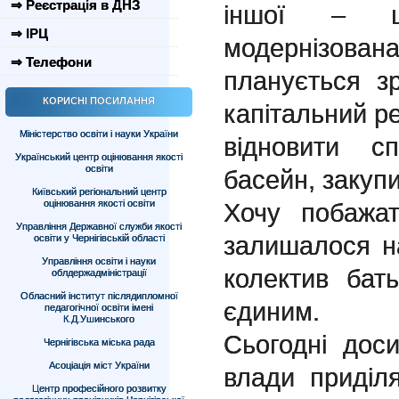
⇒ Реєстрація в ДНЗ
іншої – ш
⇒ ІРЦ
модернізован
⇒ Телефони
планується з
КОРИСНІ ПОСИЛАННЯ
капітальний ре
Міністерство освіти і науки України
відновити с
Український центр оцінювання якості
освіти
басейн, закуп
Київський регіональний центр
оцінювання якості освіти
Хочу побажат
Управління Державної служби якості
залишалося н
освіти у Чернігівській області
Управління освіти і науки
колектив бать
облдержадміністрації
Обласний інститут післядипломної
єдиним.
педагогічної освіти імені
К.Д.Ушинського
Сьогодні доси
Чернігівська міська рада
Асоціація міст України
влади приділ
Центр професійного розвитку