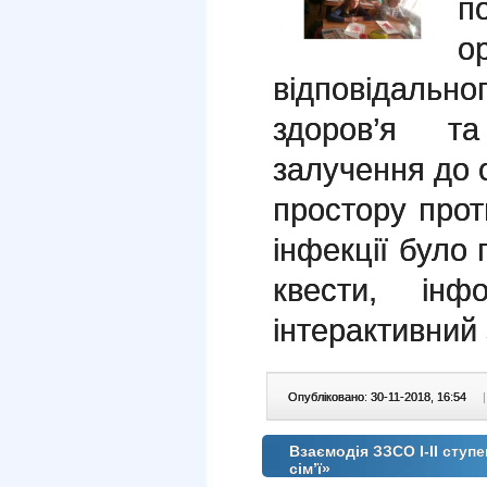
п
о
відповідально
здоров’я та
залучення до 
простору прот
інфекції було 
квести, інф
інтерактивний 
Опубліковано: 30-11-2018, 16:54
|
Взаємодія ЗЗСО І-ІІ ступ
сім’ї»