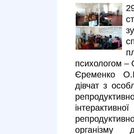
2
с
зу
с
п
психологом – О
Єременко О.
дівчат з особ
репродуктивн
інтерактивної
репродуктивно
організму д