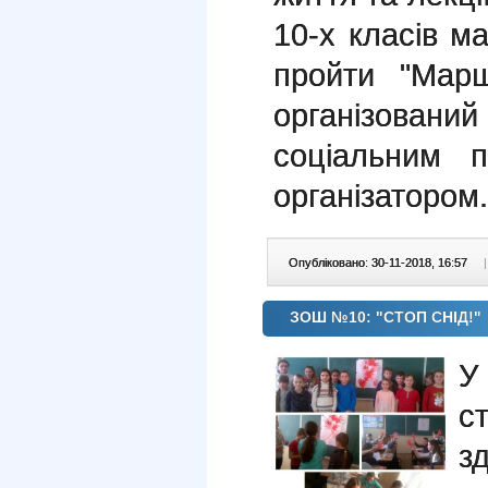
10-х класів ма
пройти "Марш
організовани
соціальним п
організатором.
Опубліковано: 30-11-2018, 16:57
|
ЗОШ №10: "СТОП СНІД!"
У
с
з