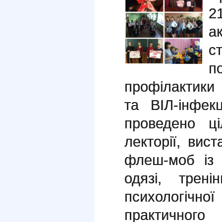
2
а
с
п
профілактик
та ВІЛ-інфек
проведено ці
лекторії, вист
флеш-моб із 
одязі, трені
психологіч
практичного 