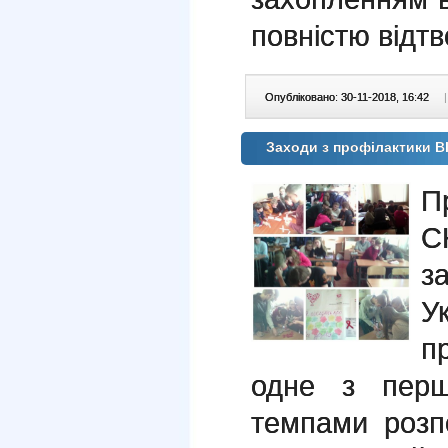
повністю відт
Опубліковано: 30-11-2018, 16:42
|
Заходи з профілактики В
П
С
з
У
п
одне з перш
темпами розп