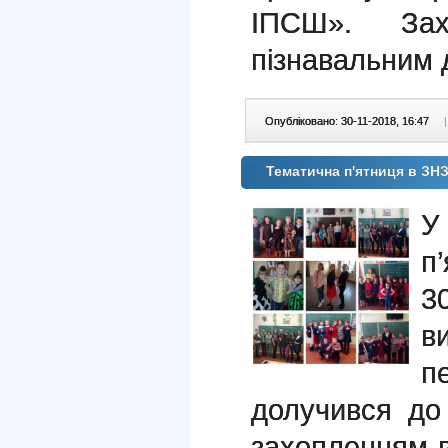
ІПСШ». За
пізнавальним д
Опубліковано: 30-11-2018, 16:47
|
Тематична п'ятниця в ЗН
У
п
3
в
п
долучився до 
захопленням в