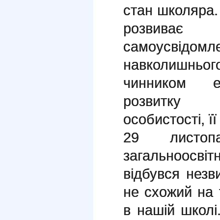
стан школяра.
розвива
самоусвідо
навколишньо
чинником ес
розвитку 
особистості, її
29 листопа
загальноосвітн
відбувся незв
не схожий на т
в нашій школ