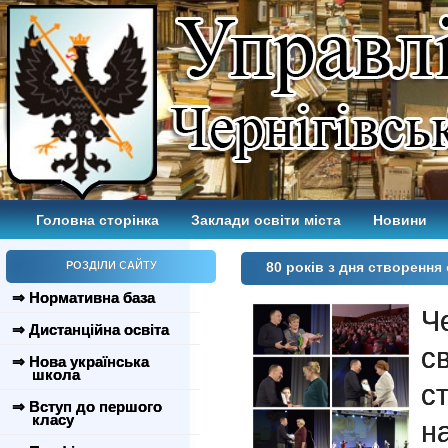
Головна сторінка
Заклади освіти міста
Новини
РОЗДІЛИ САЙТУ
80 років з дня створення
⇒ Нормативна база
Ч
⇒ Дистанційна освіта
с
⇒ Нова українська
школа
с
⇒ Вступ до першого
класу
н