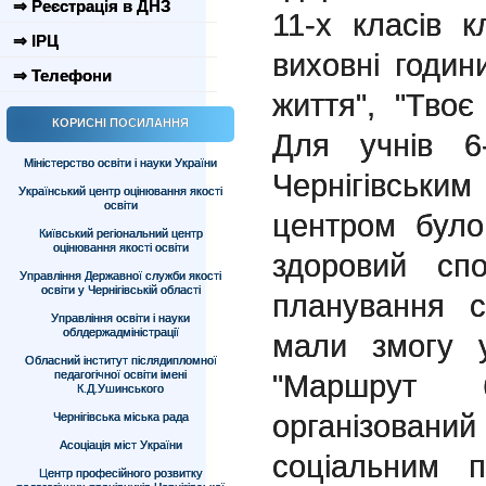
⇒ Реєстрація в ДНЗ
11-х класів к
⇒ ІРЦ
виховні годин
⇒ Телефони
життя", "Твоє
КОРИСНІ ПОСИЛАННЯ
Для учнів 6-
Міністерство освіти і науки України
Чернігівськ
Український центр оцінювання якості
освіти
центром було
Київський регіональний центр
оцінювання якості освіти
здоровий сп
Управління Державної служби якості
освіти у Чернігівській області
планування с
Управління освіти і науки
облдержадміністрації
мали змогу у
Обласний інститут післядипломної
педагогічної освіти імені
"Маршрут 
К.Д.Ушинського
організовани
Чернігівська міська рада
Асоціація міст України
соціальним п
Центр професійного розвитку