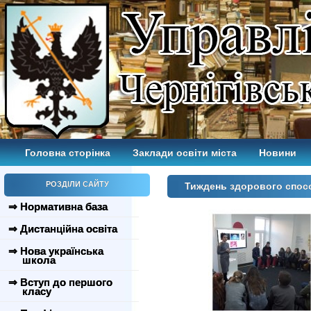
Головна сторінка
Заклади освіти міста
Новини
РОЗДІЛИ САЙТУ
Тиждень здорового спос
⇒ Нормативна база
⇒ Дистанційна освіта
⇒ Нова українська
школа
⇒ Вступ до першого
класу