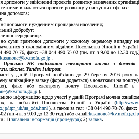
я допомоги у здійсненні проектів розвитку зазначених організаці
тетними вважаються проекти розвитку у наступних сферах:
чна допомога;
а;
ння допомоги нужденним прошаркам населення;
ільний добробут;
олишнє середовище.
вно суми грантової допомоги у кожному окремому випадку не
ьтуватися з економічним відділом Посольства Японії в Україні 
4 490-70-76, факс: +38 044 490-55-02 (пн.-пт. з 9.00 до 12.30 год.
kusanone@kv.mofa.go.jp
.
! Просимо НЕ надсилати електронні листи з доменів ma
.ru, ukr.net, Yandex i ukrpost
.
асті у даній Програмі необхідно до 29 березня 2016 року на
ену аплікаційну заявку (форма додається) з додатками на пошту(
ках), факс або електрону пошту Посольства Японії в У
one@kv.mofa.go.jp
).
льною інформацією щодо участі у даній Програмі можна ознайом
ках, на веб-сайті Посольства Японії в Україні (
http://www
o.jp/itpr_uk/ua_oda.html
), а також за тел: +38 044 490-70-76, факс:
02 (пн.-пт. з 9.00 до 12.30 год.) або e-mail:
kusanone@kv.mofa.go.jp
и: 1)
загальна інформація (процедура)
; 2)
заявка
.