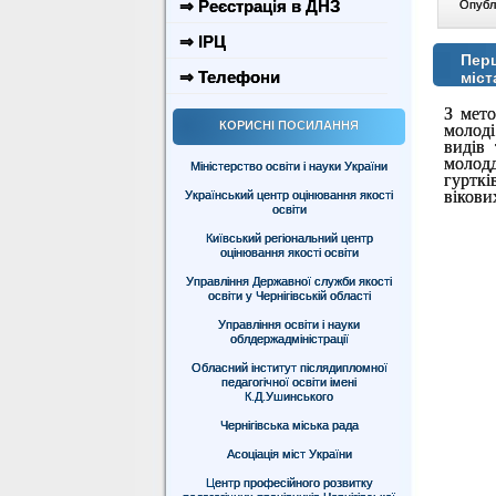
⇒ Реєстрація в ДНЗ
Опублі
⇒ ІРЦ
Перш
⇒ Телефони
міст
З мето
КОРИСНІ ПОСИЛАННЯ
молоді
видів 
молод
Міністерство освіти і науки України
гурткі
вікови
Український центр оцінювання якості
освіти
Київський регіональний центр
оцінювання якості освіти
Управління Державної служби якості
освіти у Чернігівській області
Управління освіти і науки
облдержадміністрації
Обласний інститут післядипломної
педагогічної освіти імені
К.Д.Ушинського
Чернігівська міська рада
Асоціація міст України
Центр професійного розвитку