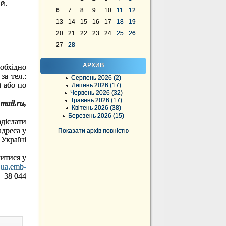
й.
6
7
8
9
10
11
12
13
14
15
16
17
18
19
20
21
22
23
24
25
26
27
28
АРХИВ
обхідно
за тел.:
Серпень 2026 (2)
) або по
Липень 2026 (17)
Червень 2026 (32)
Травень 2026 (17)
il.ru,
Квітень 2026 (38)
Березень 2026 (15)
діслати
адреса у
Показати архів повністю
країні
итися у
.ua.emb-
 +38 044