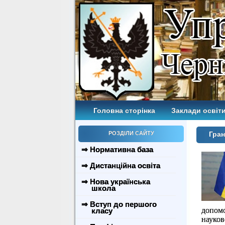
Головна сторінка
Заклади освіти
РОЗДІЛИ САЙТУ
Гран
⇒ Нормативна база
⇒ Дистанційна освіта
⇒ Нова українська
школа
⇒ Вступ до першого
допом
класу
науков