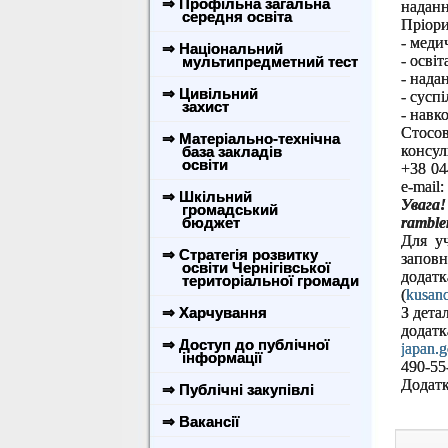
⇒ Профільна загальна
наданн
середня освіта
Пріори
- меди
⇒ Національний
- освіт
мультипредметний тест
- нада
⇒ Цивільний
- сусп
захист
- навк
Стосо
⇒ Матеріально-технічна
консул
база закладів
освіти
+38 04
e-mail:
⇒ Шкільний
Увага
громадський
бюджет
rambler
Для уч
⇒ Стратегія розвитку
заповн
освіти Чернігівської
додат
територіальної громади
(
kusan
⇒ Харчування
З дета
додат
⇒ Доступ до публічної
japan.g
інформації
490-55-
Додатк
⇒ Публічні закупівлі
⇒ Вакансії