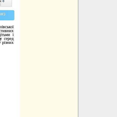
в:
0
|
ЗНЗ
івської
активних
ітьми і
у
серед
 різних