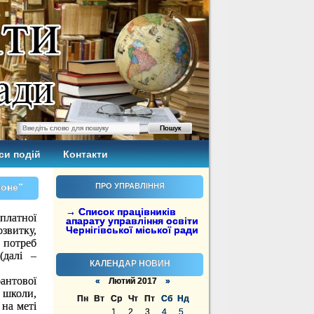
си подій
Контакти
ноне”
ПРО УПРАВЛІННЯ
→ Список працівників
платної
апарату управління освіти
витку,
Чернігівської міської ради
 потреб
(далі –
КАЛЕНДАР НОВИН
нтової
«
Лютий 2017
»
 школи,
Пн
Вт
Ср
Чт
Пт
Сб
Нд
 на меті
1
2
3
4
5