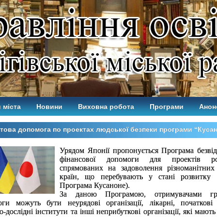
 міста
Новини
Виховна робота
Програми
Анон
това допомога по проектах людської безпеки програми “Куса
Урядом Японії пропонується Програма безвід
фінансової допомоги для проектів роз
спрямованих на задоволення різноманітних
країн, що перебувають у стані розвитку 
Програма Кусаноне).
За даною Програмою, отримувачами гра
оги можуть бути неурядові організації, лікарні, початкові
о-дослідні інститути та інші неприбуткові організації, які мають