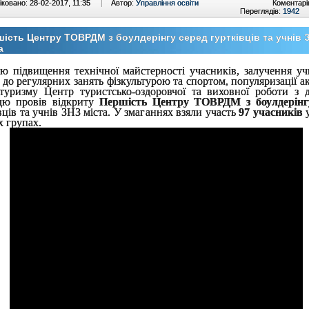
ковано: 28-02-2017, 11:35
|
Автор:
Управління освіти
Коментарі
Переглядів:
1942
ість Центру ТОВРДМ з боулдерінгу серед гуртківців та учнів 
а
ю підвищення технічної майстерності учасників, залучення учн
 до регулярних занять фізкультурою та спортом, популяризації 
туризму Центр туристсько-оздоровчої та виховної роботи з д
дю провів відкриту
Першість Центру ТОВРДМ з боулдерінг
вців та учнів ЗНЗ міста. У змаганнях взяли участь
97 учасників
у
х групах.