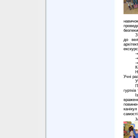
навичо
провед
безпеки
З
до вел
архітек
екскурс
-
-
-
К
Н
Учні ра
У
П
гуртків
І
вражен
повинен
каніку
самості
З