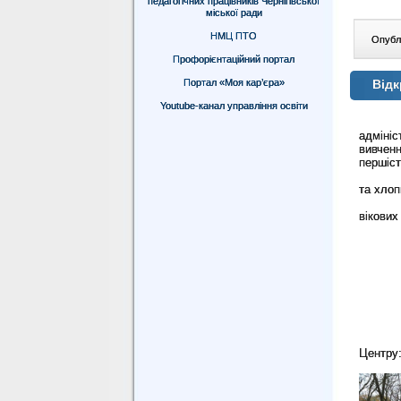
педагогічних працівників Чернігівської
міської ради
НМЦ ПТО
Опублі
Профорієнтаційний портал
Портал «Моя кар’єра»
Відк
Youtube-канал управління освіти
адмініс
вивчен
першіст
та хлоп
вікових
Центру: