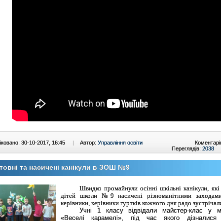
ковано: 30-10-2017, 16:45
|
Автор:
Управління освіти
Коментарі
Переглядів:
2038
товні та насичені канікули в ЗОШ №9
Швидко промайнули осінні шкільні канікули, які
дітей школи №9 насичені різноманітними заходами
керівники, керівники гуртків кожного дня радо зустрічал
Учні 1 класу відвідали майстер-клас у м
«Веселі карамелі», під час якого дізналися 