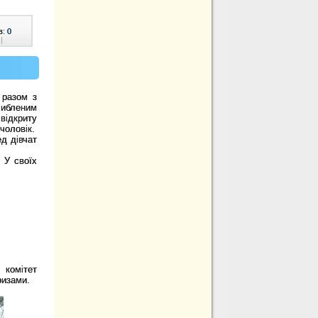
в:
0
|
 разом з
глибленим
відкриту
чоловік.
д дівчат
 У своїх
 комітет
ризами.