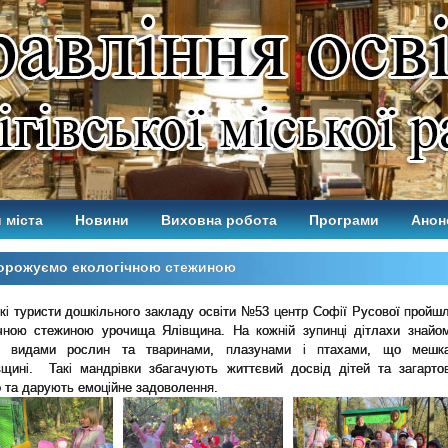
 міста
Новини
Виховна робота
Програми
Анон
орожуємо екологічною стежиною
кі туристи дошкільного закладу освіти №53 центр Софії Русової пройш
ічною стежиною урочища Ялівщина. На кожній зупинці дітлахи знайо
и видами рослин та тваринами, плазунами і птахами, що мешк
вщині. Такі
мандрівки збагачують життєвий досвід дітей та загарто
о та дарують емоційне задоволення.