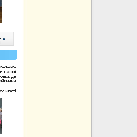
в:
0
|
пожежно-
 гасінні
хніки, де
найомими
яльності