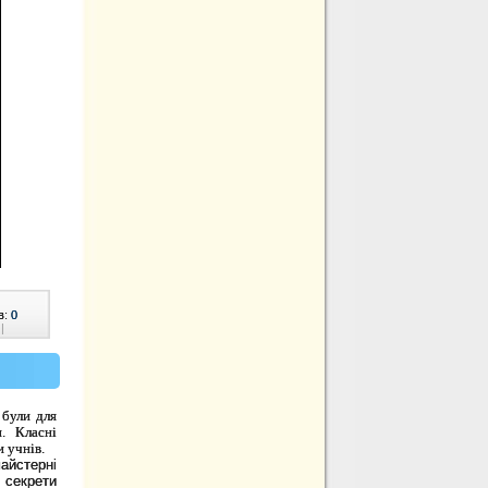
в:
0
|
 були для
. Класні
и учнів.
айстерні
секрети