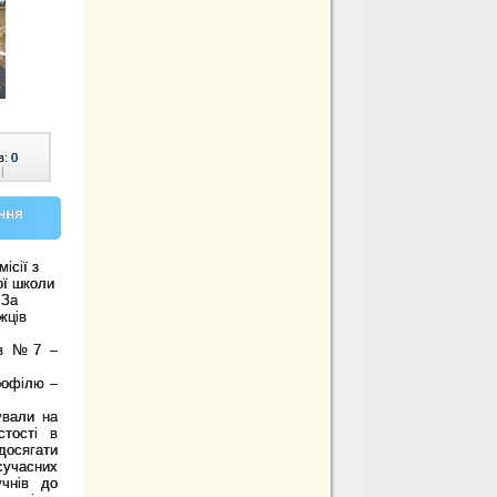
в:
0
|
ння
ісії з
ої школи
.
За
жців
нів №7 –
профілю –
ували на
стості в
досягати
сучасних
учнів до