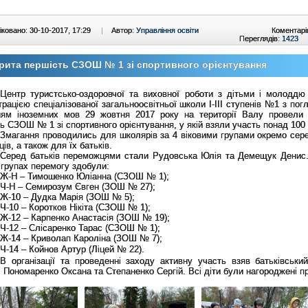
ковано: 30-10-2017, 17:29
|
Автор:
Управління освіти
Коментарі
Переглядів:
1423
рита першість СЗОШ № 1 зі спортивного орієнтування
Центр туристсько-оздоровчої та виховної роботи з дітьми і молоддю
трацією спеціалізованої загальноосвітньої школи І-ІІІ ступенів №1 з по
ням іноземних мов 29 жовтня 2017 року на території Валу провели 
ь СЗОШ № 1 зі спортивного орієнтування, у якій взяли участь понад 100 
Змагання проводились для школярів за 4 віковими групами окремо сере
ців, а також для їх батьків.
Серед батьків переможцями стали Рудовська Юлія та Демещук Денис.
 групах перемогу здобули:
Ж-Н – Тимошенко Юліанна (СЗОШ № 1);
Ч-Н – Семирозум Євген (ЗОШ № 27);
Ж-10 – Дудка Марія (ЗОШ № 5);
Ч-10 – Коротков Нікіта (СЗОШ № 1);
Ж-12 – Карпенко Анастасія (ЗОШ № 19);
Ч-12 – Слісаренко Тарас (СЗОШ № 1);
Ж-14 – Криволап Кароліна (ЗОШ № 7);
Ч-14 – Койнов Артур (Ліцей № 22).
В організації та проведенні заходу активну участь взяв батьківський
 Пономаренко Оксана та Степаненко Сергій. Всі діти були нагороджені п