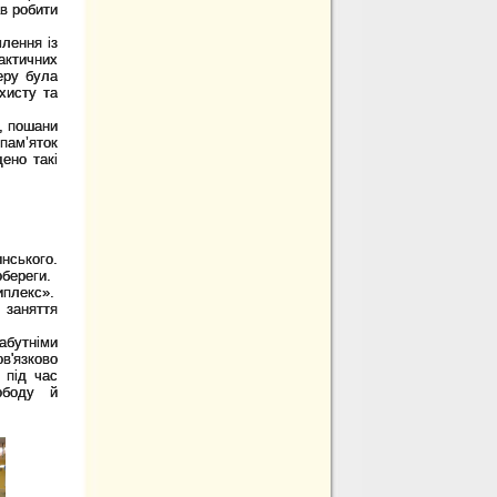
в робити
лення із
ктичних
еру була
хисту та
у, пошани
пам’яток
ено такі
нського.
обереги.
иплекс».
 заняття
абутніми
в'язково
 під час
ободу й