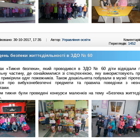
ковано: 30-10-2017, 17:35
|
Автор:
Управління освіти
Коментарі
Переглядів:
1452
ень безпеки життєдіяльності в ЗДО № 60
ах «Тижня безпеки», який проводився в ЗДО № 60 діти відвідали 
ьну частину, де ознайомилися зі спецтехнікою, яку використовують при
 приміряли одяг пожежників. Також дошкільнята побували в музеї піроте
ися про вибухонебезпечні предмети та правила поведінки з нез
тами.
ом тижня були проведені конкурси малюнків на тему «Безпека життєді
».