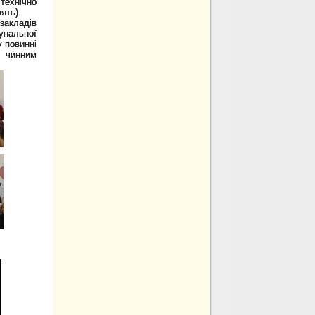
технічно
ять).
закладів
унальної
 повинні
 чинним