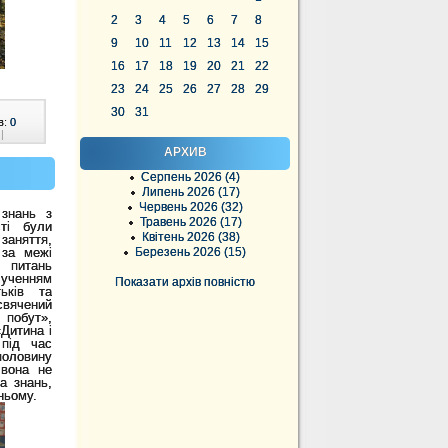
2
3
4
5
6
7
8
9
10
11
12
13
14
15
16
17
18
19
20
21
22
23
24
25
26
27
28
29
30
31
в:
0
|
АРХИВ
Серпень 2026 (4)
Липень 2026 (17)
Червень 2026 (32)
знань з
Травень 2026 (17)
сті були
Квітень 2026 (38)
заняття,
 за межі
Березень 2026 (15)
 питань
лученням
Показати архів повністю
тьків та
вячений
побут»,
Дитина і
 під час
половину
 вона не
а знань,
ньому.