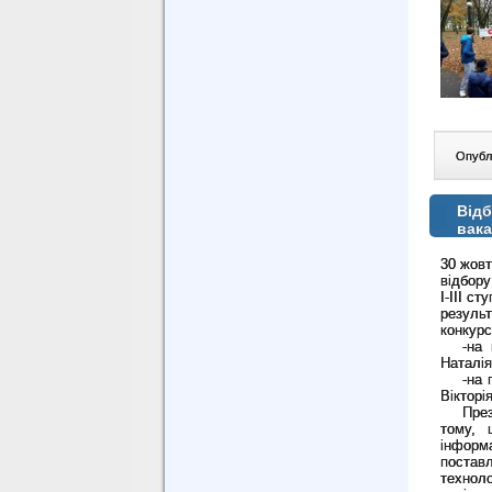
Опублі
Відб
вака
30 жовт
відбору
І-ІІІ с
результ
конкурс
-на
Наталія
-на 
Вікторі
Пре
тому, 
інформ
постав
технол