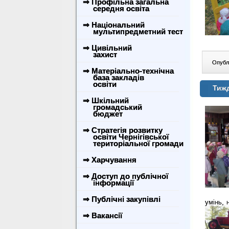
⇒ Профільна загальна
середня освіта
⇒ Національний
мультипредметний тест
⇒ Цивільний
захист
Опублі
⇒ Матеріально-технічна
база закладів
освіти
Тижд
⇒ Шкільний
громадський
бюджет
⇒ Стратегія розвитку
освіти Чернігівської
територіальної громади
⇒ Харчування
⇒ Доступ до публічної
інформації
⇒ Публічні закупівлі
умінь, 
⇒ Вакансії