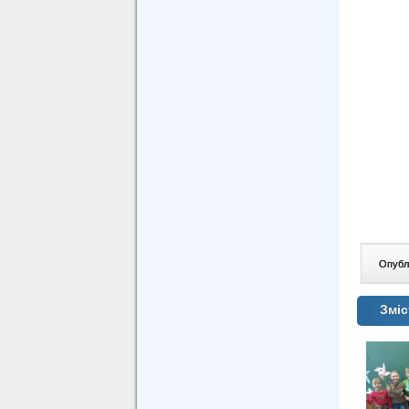
Опублі
Зміс