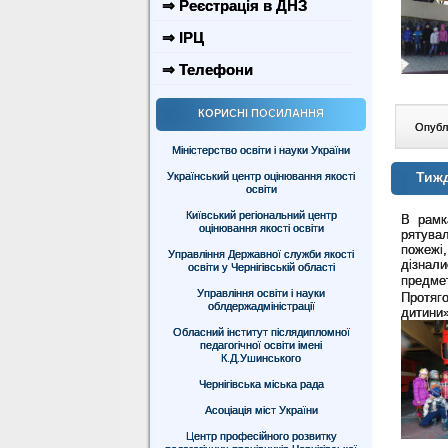
⇒ Реєстрація в ДНЗ
⇒ ІРЦ
⇒ Телефони
КОРИСНІ ПОСИЛАННЯ
Опублі
Міністерство освіти і науки України
Тижд
Український центр оцінювання якості
освіти
Київський регіональний центр
В рамк
оцінювання якості освіти
рятувал
пожежі,
Управління Державної служби якості
дізнал
освіти у Чернігівській області
предме
Управління освіти і науки
Протяг
облдержадміністрації
дитини
Обласний інститут післядипломної
педагогічної освіти імені
К.Д.Ушинського
Чернігівська міська рада
Асоціація міст України
Центр професійного розвитку