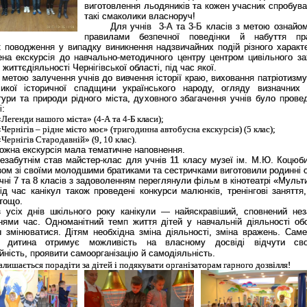
виготовлення льодяників та кожен учасник спробува
такі смаколики власноруч!
Для учнів 3-А та 3-Б класів з метою ознайом
правилами безпечної поведінки й набуття пра
к поводження у випадку виникнення надзвичайних подій різного характ
ена екскурсія до навчально-методичного центру центром цивільного за
 життєдіяльності Чернігівської області, під час якої.
 метою залучення учнів до вивчення історії краю, виховання патріотизм
икої історичної спадщини українського народу, огляду визначних 
тури та природи рідного міста, духовного збагачення учнів було провед
і:
«Легенди нашого міста» (4-А та 4-Б класи);
«Чернігів – рідне місто моє» (тригодинна автобусна екскурсія) (5 клас);
«Чернігів Стародавній» (9, 10 клас).
ожна екскурсія мала тематичне наповнення.
езабутнім став майстер-клас для учнів 11 класу музеї ім. М.Ю. Коцюби
зом зі своїми молодшими братиками та сестричками виготовили родинні 
чні 7 та 8 класів з задоволенням переглянули фільм в кінотеатрі «Мульт
ід час канікул також проведені конкурси малюнків, тренінгові заняття,
 тощо.
з усіх днів шкільного року канікули — найяскравіший, сповнений нез
нями час. Одноманітний темп життя дітей у навчальній діяльності обо
 змінюватися. Дітям необхідна зміна діяльності, зміна вражень. Саме
л дитина отримує можливість на власному досвіді відчути св
йність, проявити самоорганізацію й самодіяльність.
алишається порадіти за дітей і подякувати організаторам гарного дозвілля!