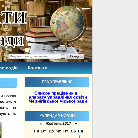
си подій
Контакти
ПРО УПРАВЛІННЯ
→ Список працівників
ли новою
апарату управління освіти
Чернігівської міської ради
мились з
ають на
вують їх
КАЛЕНДАР НОВИН
«
Жовтень 2017
»
Пн
Вт
Ср
Чт
Пт
Сб
Нд
1