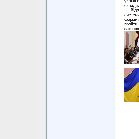
успішно
складни
Від
систем
форми в
пройти
законо