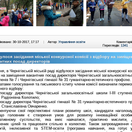
ковано: 30-10-2017, 17:17
|
Автор:
Управління освіти
Коментарі
Переглядів:
1341
улося засідання міської конкурсної комісії з відбору на заміще
нтних посад директорів
ня, в Чернігівській міській раді відбулося засідання міської конкурсної ком
 на заміщення вакантних посад директорів Чернігівської загальноосвітнь
тупенів № 7 і Чернігівської гімназії № 31 гуманітарно-естетичного профілю
атами голосування та письмового іспиту члени комісії визначили перемо
ного відбору:
 посаду директора Чернігівської загальноосвітньої школи І-ІІІ ступе
 Радіонівна Колотило;
посаду директора Чернігівської гімназії № 31 гуманітарно-естетичного 
я Станіславівна Овчаренко.
зентуючи свої перспективні плани розвитку шкіл, кандидати наголош
що головним є створення умов для розвитку інноваційної особи
ативному суспільстві, яка вміє навчатися, практично мислити, 
лених цілей та працювати спільно в колективі. Також запровадження 
огій, інклюзивної та STEM-освіти (програма навчання, яка готує 