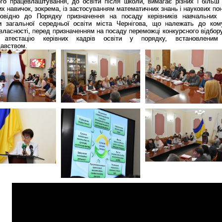
го працевлаштування, до освіти після школи, вимагає різних і більш 
х навичок, зокрема, із застосуванням математичних знань і наукових пон
повідно до Порядку призначення на посаду керівників навчальних 
и загальної середньої освіти міста Чернігова, що належать до ком
ласності, перед призначенням на посаду переможці конкурсного відбору
 атестацію керівних кадрів освіти у порядку, встановленим
давством.