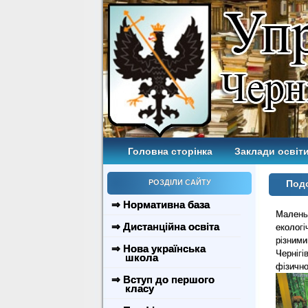
Головна сторінка
Заклади освіти
РОЗДІЛИ САЙТУ
Под
⇒ Нормативна база
Малень
⇒ Дистанційна освіта
еколог
різним
⇒ Нова українська
Чернігі
школа
фізичн
⇒ Вступ до першого
класу