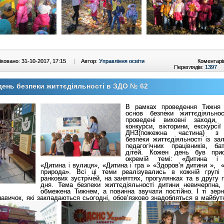
ковано: 31-10-2017, 17:15
|
Автор:
Управління освіти
Коментарі
Переглядів:
1397
ень безпеки життєдіяльності в ЗДО № 62
В рамках проведення Тижня 
основ безпеки життєдіяльно
проведені виховні заходи, 
конкурси, вікторини, екскурсії
ДНЗ(пожежна частина) з
безпеки життєдіяльності із за
педагогічних працівників, ба
дітей. Кожен день був прис
окремій темі: «Дитина і 
«Дитина і вулиця», «Дитина і гра » «Здоров’я дитини », «
природа». Всі ці теми реалізувались в кожній групі
ранкових зустрічей, на заняттях, прогулянках та в другу 
дня. Тема безпеки життєдіяльності дитини невичерпна,
обмежена Тижнем, а повинна звучати постійно. І ті зерн
навичок, які закладаються сьогодні, обов’язково знадобляться в майбут