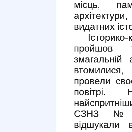
місць, па
архітектур
видатних іст
Історик
пройшов 
змагальній 
втомилися
провели сво
повітрі. 
найспритні
СЗНЗ №2
відшукали в