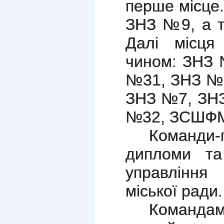
перше місце
ЗНЗ №9, а т
Далі місця
чином: ЗНЗ 
№31, ЗНЗ №6
ЗНЗ №7, ЗНЗ
№32, ЗСШФМ
Команди
дипломи та
управління 
міської ради.
Командам