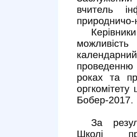
вчитель ін
природничо-
Керівн
можливі
календарн
проведенню 
роках та пр
оргкомітету
Бобер-2017.
За резу
Школі пр