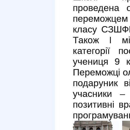
проведена о
переможцем
класу СЗШФ
Також І мі
категорії п
учениця 9
Переможці ол
подаруник ві
учасники – 
позитивні вр
програмуван