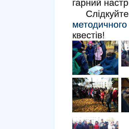
гарний настрі
Слідкуйт
методичного
квестів!