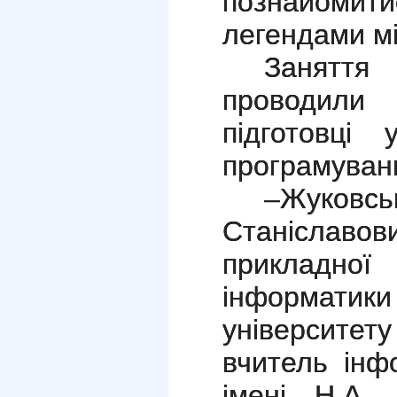
познайоми
легендами м
Занятт
проводили 
підготовці
програмуванн
–Жуко
Станіславо
прикладн
інформати
університет
вчитель ін
імені Н.А. 