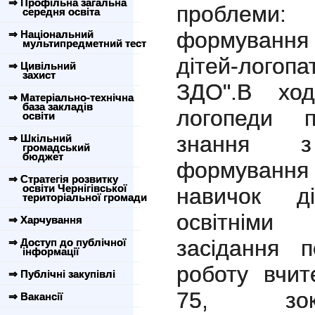
⇒ Профільна загальна
проблем
середня освіта
формування
⇒ Національний
мультипредметний тест
дітей-логоп
⇒ Цивільний
захист
ЗДО".
В ході
⇒ Матеріально-технічна
база закладів
логопеди п
освіти
знання 
⇒ Шкільний
громадський
бюджет
формуванн
⇒ Стратегія розвитку
освіти Чернігівської
навичок д
територіальної громади
освітніми
⇒ Харчування
засідання п
⇒ Доступ до публічної
інформації
роботу вчит
⇒ Публічні закупівлі
75, зок
⇒ Вакансії