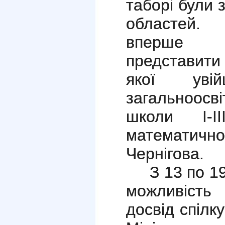
таборі були 
областей. 
вперше 
представит
якої уві
з
агальноосв
школи І-ІІ
математично
Чернігова.
З 13 по 1
можливість
досвід спілк