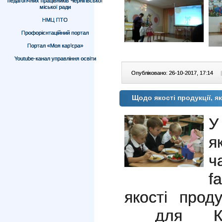
педагогічних працівників Чернігівської
міської ради
НМЦ ПТО
Профорієнтаційний портал
Портал «Моя кар’єра»
Youtube-канал управління освіти
Опубліковано: 26-10-2017, 17:14
|
Щодо якості продукції, я
У
я
ч
f
якості прод
для КП 