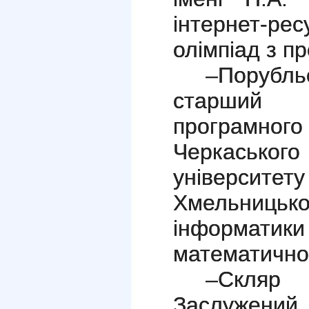
інтернет-рес
олімпіад з п
–Порубль
старший 
програмно
Черкасько
університ
Хмельни
інформатики
математично
–Скляр
Заслужени