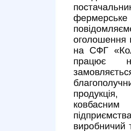
постачал
фермерське 
повідомляє
оголошення 
на СФГ «Кол
працює н
замовляєть
благополу
продукція,
ковбасн
підприєм
виробничий 