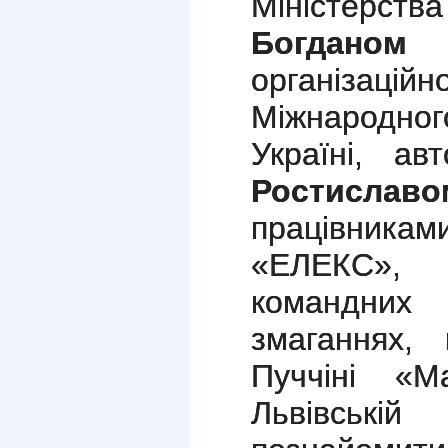
Міністерства
Богданом 
організа
Міжнародног
Україні, ав
Ростисла
працівникам
«ЕЛЕКС»,
командних
змаганнях,
Пуччіні «
Львівській