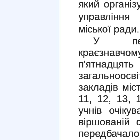
який органі
управління 
міської ради.
У пер
краєзнавчом
п
'
ятнад
загальноо
закладів міст
11,
12
, 13, 
учнів очіку
віршованій 
передбачал