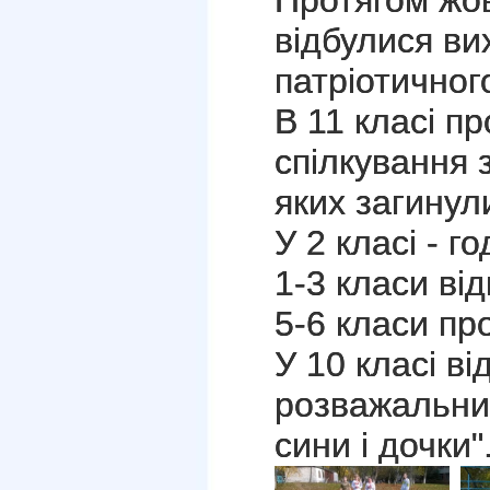
Протягом жо
відбулися ви
патріотичног
В 11 класі п
спілкування з
яких загинул
У 2 класі - г
1-3 класи ві
5-6 класи пр
У 10 класі в
розважальний
сини і дочки"