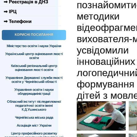
⇒ Реєстрація в ДНЗ
познайоми
⇒ ІРЦ
методики 
⇒ Телефони
відеофрагм
КОРИСНІ ПОСИЛАННЯ
вихователя
Міністерство освіти і науки України
усвідомили
Український центр оцінювання якості
освіти
інноваційних
Київський регіональний центр
логопеди
оцінювання якості освіти
Управління Державної служби якості
формування
освіти у Чернігівській області
Управління освіти і науки
дітей з мов
облдержадміністрації
Обласний інститут післядипломної
педагогічної освіти імені
К.Д.Ушинського
Чернігівська міська рада
Асоціація міст України
Центр професійного розвитку