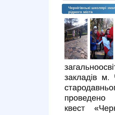
Чернігівські школярі зма
рідного міста
загальноо
закладів м. 
стародав
проведено 
квест «Черн