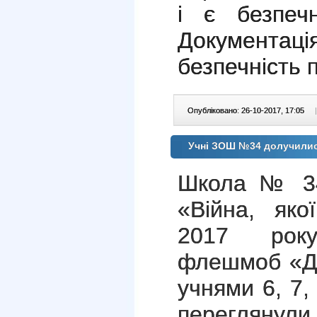
і є безпеч
Документац
безпечність п
Опубліковано: 26-10-2017, 17:05
|
Учні ЗОШ №34 долучилися 
Школа № 34
«Війна, яко
2017 рок
флешмоб «До
учнями 6, 7, 
переглянули