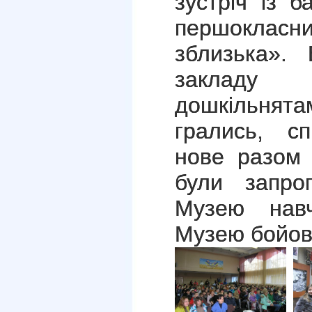
зустріч із 
першокла
зблизька». 
закладу
дошкільнята
грались, сп
нове разом 
були запроп
Музею навч
Музею бойово