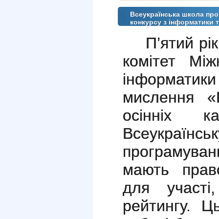
Всеукраїнська школа пр
конкурсу з інформатики 
П’ятий рі
комітет Між
інформатик
мислення «
осінніх к
Всеукр
програмуванн
мають прав
для участі,
рейтингу.
Ць