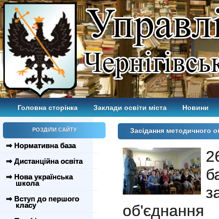
Головна сторінка
Заклади освіти міста
Новини
РОЗДІЛИ САЙТУ
Засідання методичного о
⇒ Нормативна база
2
⇒ Дистанційна освіта
б
⇒ Нова українська
школа
з
⇒ Вступ до першого
класу
об'єднання 