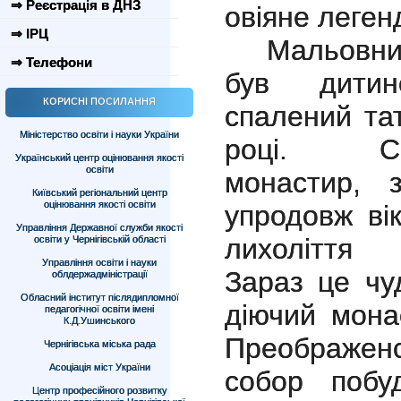
⇒ Реєстрація в ДНЗ
овіяне леген
⇒ ІРЦ
Мальов
⇒ Телефони
був дитин
КОРИСНІ ПОСИЛАННЯ
спалений та
Міністерство освіти і науки України
році. Спа
Український центр оцінювання якості
освіти
монастир, 
Київський регіональний центр
оцінювання якості освіти
упродовж вік
Управління Державної служби якості
лихоліття Н
освіти у Чернігівській області
Управління освіти і науки
Зараз це чу
облдержадміністрації
Обласний інститут післядипломної
діючий мона
педагогічної освіти імені
К.Д.Ушинського
Преображен
Чернігівська міська рада
Асоціація міст України
собор побу
Центр професійного розвитку