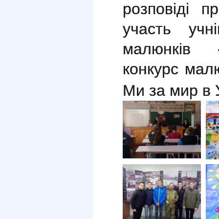
розповіді п
участь учн
малюнків «
конкурс малю
Ми за мир в 