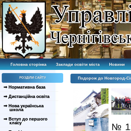
Головна сторінка
Заклади освіти міста
Новини
РОЗДІЛИ САЙТУ
Подорож до Новгород-Сі
⇒ Нормативна база
⇒ Дистанційна освіта
⇒ Нова українська
школа
⇒ Вступ до першого
класу
№12