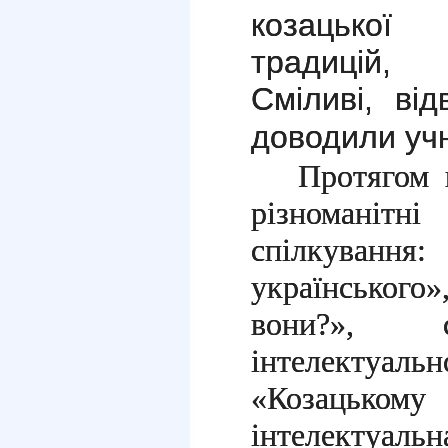
козацької
традицій, 
Сміливі, ві
доводили у
Протягом 
різноманіт
спілкування
українського
вони?», с
інтелектуаль
«Козацькому
інтелектуа