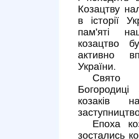
Козацтву на
в історії У
пам'яті н
козацтво б
активно в
України.
Свято 
Богородиці
козаків 
заступництво
Епоха ко
зостались к