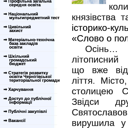
⇒ Профільна загальна
кол
середня освіта
⇒ Національний
князівства 
мультипредметний тест
історико-к
⇒ Цивільний
захист
«Слово о пол
⇒ Матеріально-технічна
база закладів
Осінь…
освіти
⇒ Шкільний
літописний 
громадський
бюджет
що вже від
⇒ Стратегія розвитку
освіти Чернігівської
ліття. Місто
територіальної громади
столицею Сі
⇒ Харчування
⇒ Доступ до публічної
Звідси др
інформації
Святослав
⇒ Публічні закупівлі
вирушила у
⇒ Вакансії