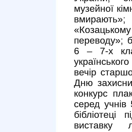
музейної кім
вмирають»; 
«Козацьк
переводу»; б
6 – 7-х кл
українськог
вечір старш
Дню захисни
к
онкурс плак
серед учнів 
бібліотеці 
виставку 