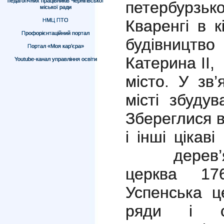
педагогічних працівників Чернігівської
петербурзь
міської ради
НМЦ ПТО
Кваренгі в к
Профорієнтаційний портал
будівницт
Портал «Моя кар’єра»
Катерина ІІ,
Youtube-канал управління освіти
місто. У зв
місті збуду
Збереглися 
і інші цікав
дерев’я
церква 17
Успенська ц
ряди і ск