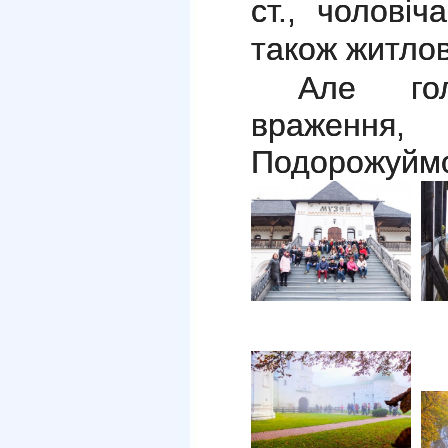
ст., чоловіч
також житлов
Але го
враження,
Подорожуйм