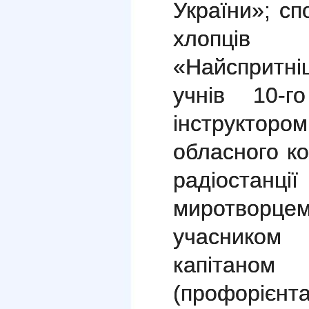
України»;
сп
хлопців
«Найспритн
учнів 10-
інструкто
обласного ко
радіостанції
миротворцем
учасником
капітано
(профоріє