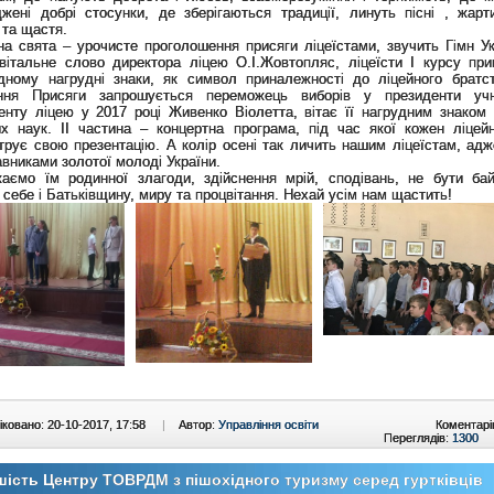
жені добрі стосунки, де зберігаються традиції, линуть пісні , жарти
 та щастя.
на свята – урочисте проголошення присяги ліцеїстами, звучить Гімн Ук
 вітальне слово директора ліцею О.І.Жовтопляс, ліцеїсти І курсу пр
дному нагрудні знаки, як символ приналежності до ліцейного братс
ння Присяги запрошується переможець виборів у президенти учн
енту ліцею у 2017 році Живенко Віолетта, вітає її нагрудним знаком
их наук. ІІ частина – концертна програма, під час якої кожен ліцей
рує свою презентацію. А колір осені так личить нашим ліцеїстам, адж
вниками золотої молоді України.
аємо їм родинної злагоди, здійснення мрій, сподівань, не бути ба
 себе і Батьківщину, миру та процвітання. Нехай усім нам щастить!
ковано: 20-10-2017, 17:58
|
Автор:
Управління освіти
Коментарі
Переглядів:
1300
ість Центру ТОВРДМ з пішохідного туризму серед гуртківців