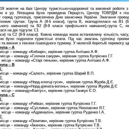
19 жовтня на базі Центру
туристсько-оздоровчої та виховної роботи з
дю
в ур.
Ялівщина була проведена Перщість Центру
ТОВРДМ
з піш
 серед гуртківців
,
присвячена
Д
ню захисника України. Змагання пров
вікових групах: Група А
(
4-5 класи
)
, група В
, яка
поділялася на В1
(
6
ьного навчання
) та
В2
(
8-9 класи проф
і
льного навчання
),
г
рупа С
, я
ася на дві підгупи: С1
аси
) та
С2
(
8-9 класи
)
. Кожна команда мала встановлену кількість часу,
дно було подолати туристські етапи. Під час
змагань
гуртківці прояви
 та вміння з техніки пішохідного туризму.
У нелегкій боротьбі перемогу з
рупа – А
 місце – команду «Кобзарі», керівник гуртка Антішко А.Ф.
І місце – команду «Гілочки сакури», керівник гуртка Купрієнко Г.Г.
ІІ місце – команду «Старі пеньки», керівник гуртка Антішко А.Ф.
рупа – B
1:
 місце – команду «Салют», керівник гуртка Шарий В.П.
2:
 місце – команду «Норд-хлопці-гуси», керівник гуртка Журба Д.Є.
І місце – команду
«Норд-дівчата-вогонь», керівник гуртка Журба Д.Є
ІІ місце – команду
«Кактус», керівник гуртка Ганжук Є.О.
рупа – С
1:
 місце – команду «Рибка», керівник гуртка Купрієнко Г.Г.
І місце – команду «Суслики», керівник гуртка Ніколаєнко Я.Г.
ІІ місце – команду «Адреналін», керівник гуртка Руденко І.А.
2:
 місце – команду «Позитив», керівник гуртка Купрієнко Т.В.
І місце – команду «Їжачок», керівник гуртка Купрієнко Т.В.