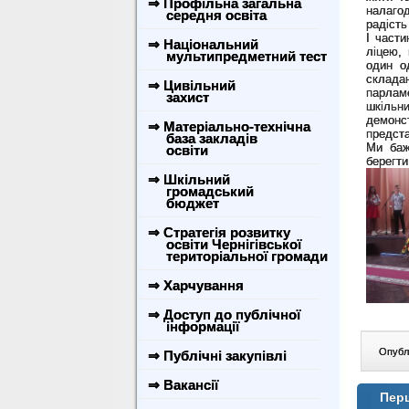
⇒ Профільна загальна
налагод
середня освіта
радість
І части
⇒ Національний
ліцею,
мультипредметний тест
один о
склада
⇒ Цивільний
парлам
захист
шкільн
демонст
⇒ Матеріально-технічна
предста
база закладів
Ми баж
освіти
берегти
⇒ Шкільний
громадський
бюджет
⇒ Стратегія розвитку
освіти Чернігівської
територіальної громади
⇒ Харчування
⇒ Доступ до публічної
інформації
Опублі
⇒ Публічні закупівлі
⇒ Вакансії
Перш