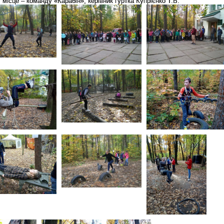
ІІ місце – команду «Карабін», керівник гуртка Купрієнко Т.В.