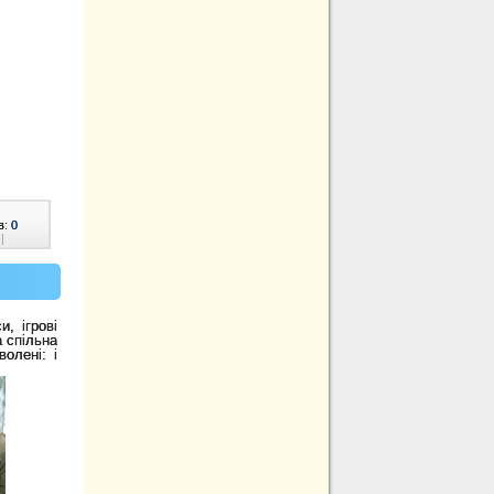
в:
0
|
, ігрові
а спільна
олені: і