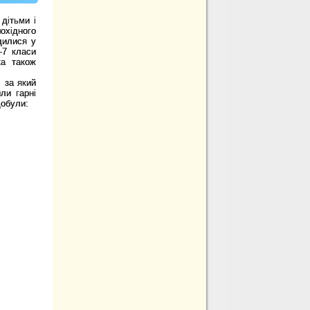
 дітьми і
охідного
одилися
у
-7 класи
ка
також
 за який
ли гарні
добули: