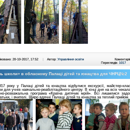
ковано: 20-10-2017, 17:52
|
Автор:
Управління освіти
Коментарі
Переглядів:
1017
ь школи» в обласному Палаці дітей та юнацтва для ЧНРЦ№2
017 року у Палаці дітей та юнацтва відбулися екскурсії, майстер-класи
и для учнів навчально-реабілітаційного центру. В кінці дня на всіх чекал
тно-розважальна програма «Країна дитячих мрій». Всі лишилися задов
 батьки, і вчителі. Щиро вдячні Палацу дітей та юнацтва за теплий прийом.