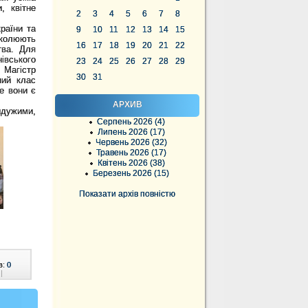
, квітне
2
3
4
5
6
7
8
раїни та
9
10
11
12
13
14
15
иколюють
16
17
18
19
20
21
22
тва. Для
івського
23
24
25
26
27
28
29
 Магістр
30
31
ний клас
е вони є
АРХИВ
йдужими,
Серпень 2026 (4)
Липень 2026 (17)
Червень 2026 (32)
Травень 2026 (17)
Квітень 2026 (38)
Березень 2026 (15)
Показати архів повністю
в:
0
|