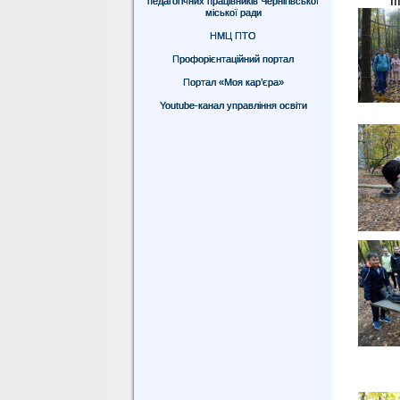
І
педагогічних працівників Чернігівської
міської ради
НМЦ ПТО
Профорієнтаційний портал
Портал «Моя кар’єра»
Youtube-канал управління освіти