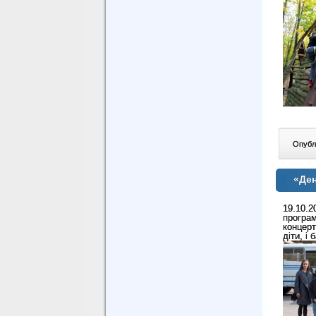
Опублі
«Ден
19.10.2
програм
концер
діти, і