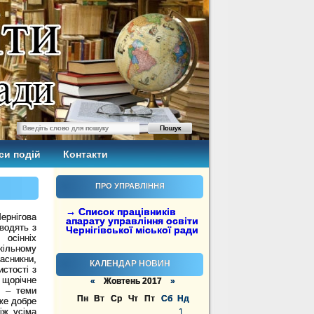
си подій
Контакти
ПРО УПРАВЛІННЯ
→ Список працівників
ернігова
апарату управління освіти
водять з
Чернігівської міської ради
 осінніх
ільному
ласникни,
КАЛЕНДАР НОВИН
истості з
 щорічне
«
Жовтень 2017
»
и – теми
Пн
Вт
Ср
Чт
Пт
Сб
Нд
же добре
іж усіма
1