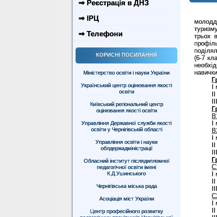
⇒ Реєстрація в ДНЗ
⇒ ІРЦ
молод
туризму
⇒ Телефони
трьох 
проф
і
л
поділял
КОРИСНІ ПОСИЛАННЯ
(
6-7 кл
необхі
навички
Міністерство освіти і науки України
Г
Український центр оцінювання якості
І
освіти
І
І
Київський регіональний центр
Г
оцінювання якості освіти
В
І
Управління Державної служби якості
освіти у Чернігівській області
B
І
Управління освіти і науки
І
облдержадміністрації
І
Г
Обласний інститут післядипломної
С
педагогічної освіти імені
І
К.Д.Ушинського
І
Чернігівська міська рада
І
С
Асоціація міст України
І
І
Центр професійного розвитку