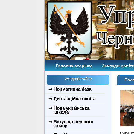
Головна сторінка
Заклади освіти
РОЗДІЛИ САЙТУ
Посв
⇒ Нормативна база
⇒ Дистанційна освіта
⇒ Нова українська
школа
⇒ Вступ до першого
класу
жити т