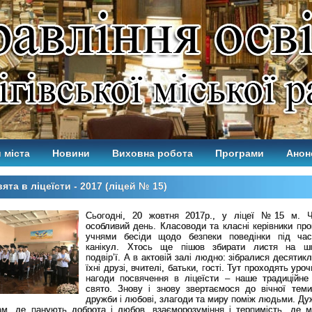
 міста
Новини
Виховна робота
Програми
Анон
ята в ліцеїсти - 2017 (ліцей № 15)
Сьогодні, 20 жовтня 2017р., у ліцеї №15 м. Ч
особливий день. Класоводи та класні керівники про
учнями бесіди щодо безпеки поведінки під час
канікул. Хтось ще пішов збирати листя на шк
подвір’ї. А в актовій залі людно: зібралися десятик
їхні друзі, вчителі, батьки, гості. Тут проходять уроч
нагоди посвячення в ліцеїсти – наше традиційне
свято. Знову і знову звертаємося до вічної тем
дружби і любові, злагоди та миру поміж людьми. Ду
ам, де панують доброта і любов, взаєморозуміння і терпимість, де м