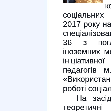
к
соціальних
2017 року на
спеціалізов
36 з погл
іноземних м
ініціативн
педагогів м
«Використан
роботі соціа
На засід
теоретичні 