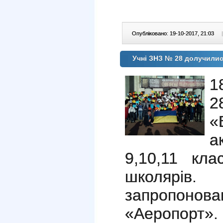
Опубліковано: 19-10-2017, 21:03
|
Учні ЗНЗ № 28 долучилися 
1
2
«
а
9,10,11 кла
школяр
запропо
«Аеропор