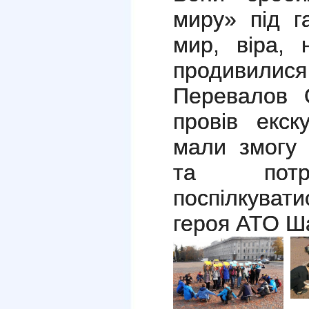
миру» під г
мир, віра, 
продивилис
Перевалов О
провів екск
мали змогу 
та потри
поспілкувати
героя АТО Ш