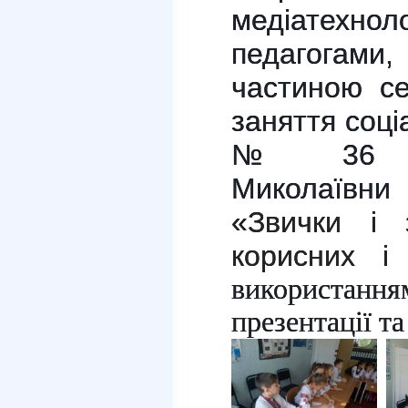
медіатехн
педагога
частиною се
заняття соці
№ 36 Не
Миколаївни
«
Звички і 
корисних і
використа
презентації та