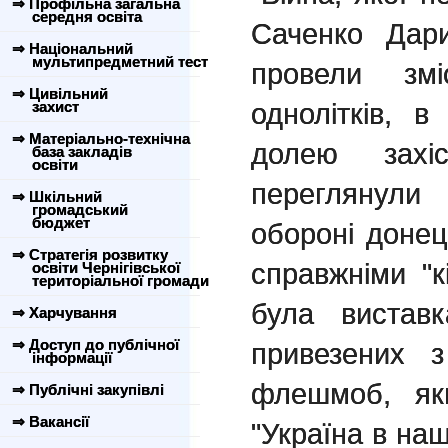
⇒ Профільна загальна
середня освіта
Саченко Дар
⇒ Національний
мультипредметний тест
провели змі
⇒ Цивільний
однолітків, 
захист
⇒ Матеріально-технічна
долею захіс
база закладів
освіти
переглянул
⇒ Шкільний
громадський
бюджет
обороні донец
⇒ Стратегія розвитку
справжніми "к
освіти Чернігівської
територіальної громади
була виставк
⇒ Харчування
⇒ Доступ до публічної
привезених з
інформації
флешмоб, як
⇒ Публічні закупівлі
⇒ Вакансії
"Україна в наш