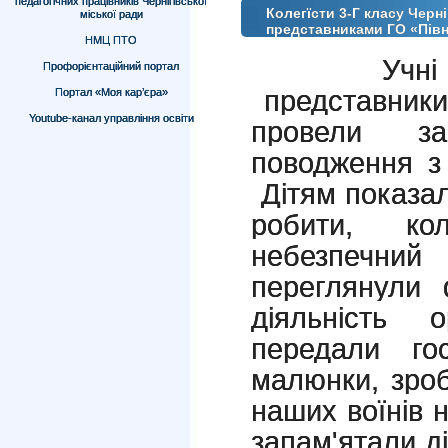
педагогічних працівників Чернігівської
Колегїсти 3-Г класу Черн
міської ради
представниками ГО «Півн
НМЦ ПТО
Учні
Профорієнтаційний портал
представники
Портал «Моя кар’єра»
Youtube-канал управління освіти
провели з
поводження з
Дітям показал
робити
,
кол
небезпечн
переглянули
ф
діяльність о
передали
г
малюнки
,
зроб
наших воїнів 
запам'ятали 