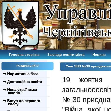
Головна сторінка
Заклади освіти міста
Новини
РОЗДІЛИ САЙТУ
Учні ЗНЗ №30 приєдналися
⇒ Нормативна база
19 жовтн
⇒ Дистанційна освіта
загальнооосві
⇒ Нова українська
школа
№ 30 приєднал
⇒ Вступ до першого
класу
"Війна, якої н