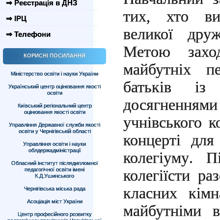
⇒ Реєстрація в ДНЗ
тих, хто ви
⇒ ІРЦ
великої дру
⇒ Телефони
Метою захо
КОРИСНІ ПОСИЛАННЯ
майбутніх п
Міністерство освіти і науки України
батьків із
Український центр оцінювання якості
освіти
досягнення
Київський регіональний центр
оцінювання якості освіти
учнівського к
Управління Державної служби якості
освіти у Чернігівській області
концерті для
Управління освіти і науки
облдержадміністрації
колегіуму
.
П
Обласний інститут післядипломної
педагогічної освіти імені
колегіїсти р
К.Д.Ушинського
класних кімн
Чернігівська міська рада
Асоціація міст України
майбутніми 
Центр професійного розвитку