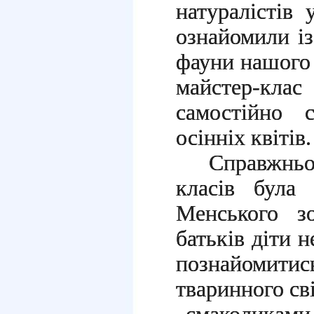
натуралістів 
ознайомили із
фауни нашого 
майстер-кла
самостійно 
осінніх квітів.
Справжньо
класів була
Менського зо
батьків діти 
познайомитис
тваринного сві