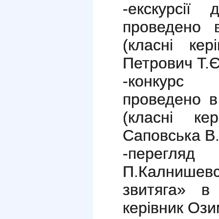
-екскурсії
проведено 
(класні кер
Петрович Т.Є
-конкурс 
проведено в
(класні кер
Саповська В.
-перегл
П.Калнише
звитяга» в
керівник Ози