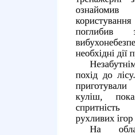
ознайомив
користуванн
поглибив 
вибухонебе
необхідні дії 
Незабутнім
похід до ліс
приготували
куліш, пок
спритність
рухливих ігор
На обла