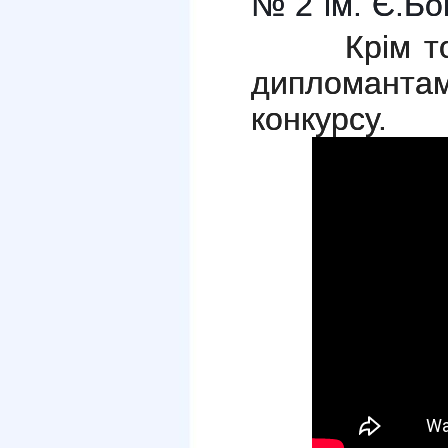
№ 2 ім. Є.Бо
Крім того,
дипломан
конкурсу.