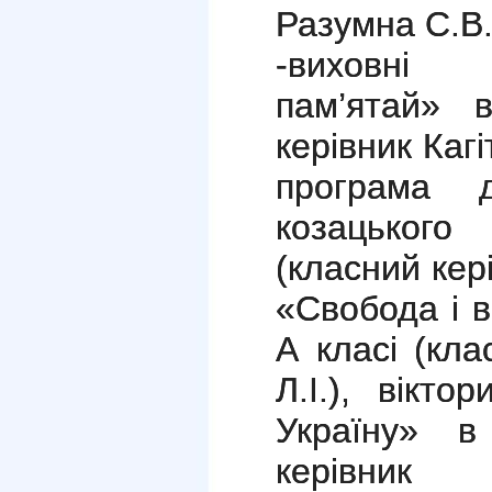
Разумна С.В.,
-виховні 
пам’ятай» 
керівник Каг
програма 
козацького
(класний кер
«Свобода і в
А класі (кл
Л.І.), вікт
Україну» в
керівник А