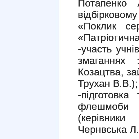
Потапенко 
відбірковому
«Поклик сер
«Патріотична
-участь учні
змаганнях 
Козацтва, за
Трухан В.В.);
-підготовка
флешмоби «
(керівник
Чернвська Л.