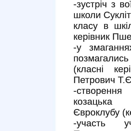
-зустріч з в
школи Суклі
класу в шкі
керівник Пшен
-у змагання
позмагались 
(класні кер
Петрович Т.Є
-створення
козацька
Євроклубу (к
-участь у