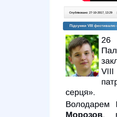
Опубліковано: 27-10-2017, 13:29
|
Підсумки VIII фестивалю 
26 
Пал
зак
VI
пат
серця».
Володарем 
Морозов
, 