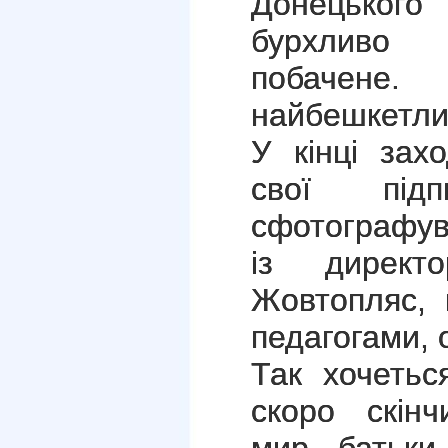
Донецького
бурхливо 
побачене.
найбешкетлив
У кінці зах
свої під
сфотографув
із директ
Жовтопляс, 
педагогами, 
Так хочетьс
скоро скінч
мир, батьки