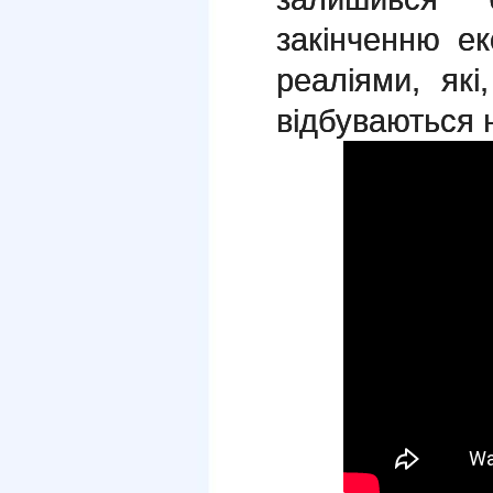
закінченню ек
реаліями, які
відбуваються н