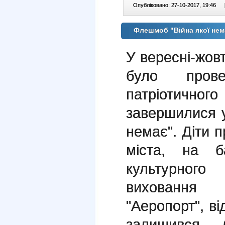
Опубліковано: 27-10-2017, 19:46
|
Флешмоб "Війна якої не
У вересні-жо
було прове
патріотичн
завершилися у
немає". Діти 
міста, на ба
культурного
виховання
"Аеропорт", ві
залишився 