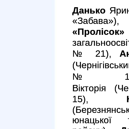
Данько
Ярин
«Заба
«Пролісок»
загальноосві
№ 21),
А
(
Чернігі
№1
Вікторія
(Чер
15),
(
Березнянськ
юнацької т