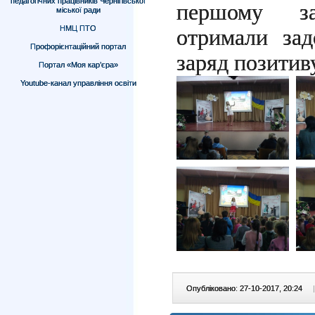
педагогічних працівників Чернігівської
першому з
міської ради
НМЦ ПТО
отримали зад
Профорієнтаційний портал
заряд позитиву
Портал «Моя кар’єра»
Youtube-канал управління освіти
Опубліковано: 27-10-2017, 20:24
|