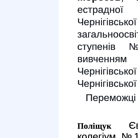
естрадної 
Чернігівсь
загальноос
ступенів 
вивчення
Чернігівс
Чернігівської
Переможці 
Євг
Поліщук
колегіум №