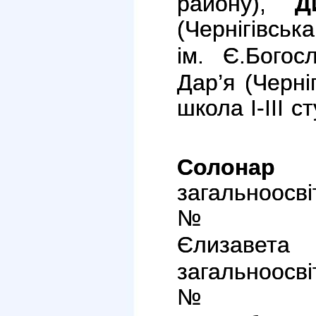
району),
Д
(
Чернігівсь
ім. Є.Богос
Дар’я (Черні
школа І-ІІІ с
Солонар
Л
загальноосві
№ 3
Єлизавета
загальноосві
№ 3