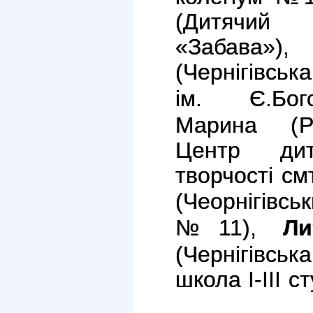
(
Дитячи
«Забава»
(
Чернігівсь
ім. Є.Бого
Марина (
Р
Центр дит
творчості смт
(
Чеорніг
№11
),
Л
(
Чернігівс
школа І-ІІІ с