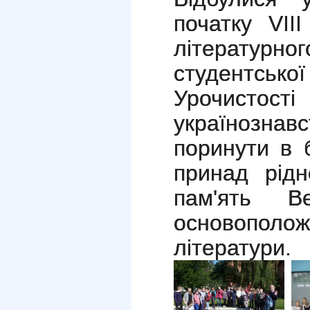
початку
V
ІІ
літературног
студентської
Урочистості
українознав
поринути в 
принад рідн
пам'ять В
основополо
літератури.