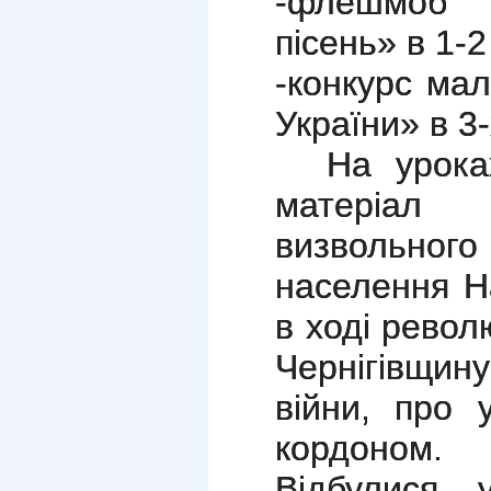
-флешмоб «
пісень» в 1-2
-конкурс ма
України» в 3-
На урока
матеріал
визвольног
населення Н
в ході револ
Чернігівщин
війни, про 
кордоном.
Відбулися 