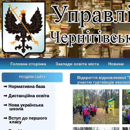
Головна сторінка
Заклади освіти міста
Новини
РОЗДІЛИ САЙТУ
Відкриття відновленної "
участю гуртківців еколо
⇒ Нормативна база
⇒ Дистанційна освіта
⇒ Нова українська
школа
⇒ Вступ до першого
класу