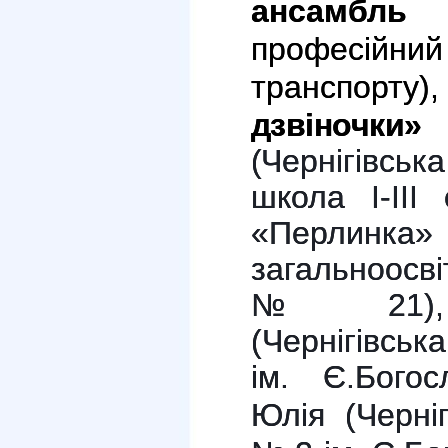
ансамбль
професійни
транспорту
дзвіночки»
(
Чернігівська
школа І-ІІІ
«Перли
загальноосві
№ 21
(
Чернігівсь
ім. Є.Богос
Юлія
(
Черні