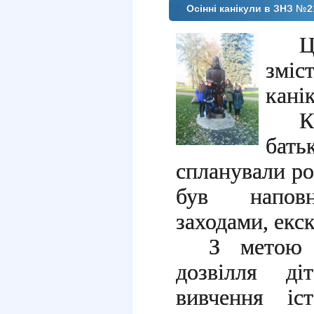
Осінні канікули в ЗНЗ №2
змі
кані
К
ба
спланували ро
був наповн
заходами, екс
З метою о
дозвілля ді
вивчення іс