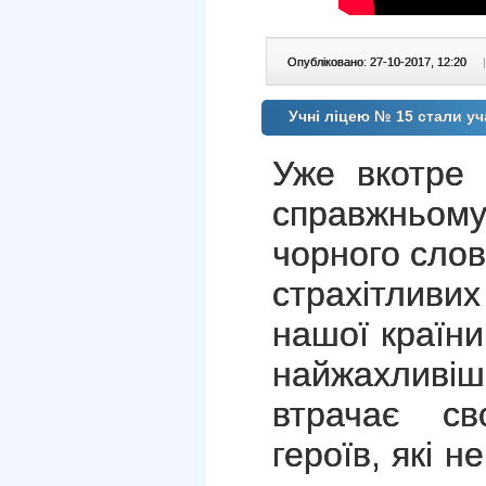
Опубліковано: 27-10-2017, 12:20
|
Учні ліцею № 15 стали уча
Уже вкотре
справжньому
чорного слов
страхітливих
нашої країни
найжахлив
втрачає св
героїв, які 