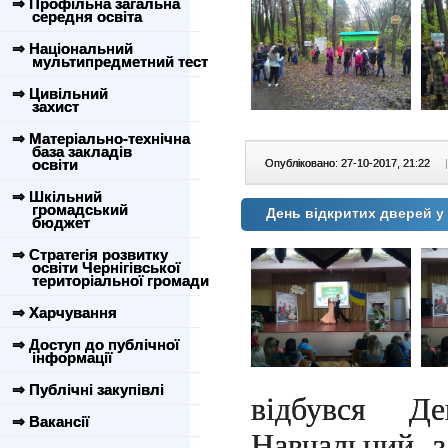
⇒ Профільна загальна
середня освіта
⇒ Національний
мультипредметний тест
⇒ Цивільний
захист
⇒ Матеріально-технічна
база закладів
освіти
Опубліковано: 27-10-2017, 21:22
|
⇒ Шкільний
громадський
День відкритих дверей у
бюджет
⇒ Стратегія розвитку
освіти Чернігівської
територіальної громади
⇒ Харчування
⇒ Доступ до публічної
інформації
⇒ Публічні закупівлі
відбувся Де
⇒ Вакансії
Навчальний з