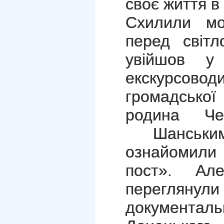
своє життя в
Схилили мо
перед світл
увійшов у 
екскурсово
громадсько
родина Че
Шанським
ознайомили
пост». Ал
перегля
документаль