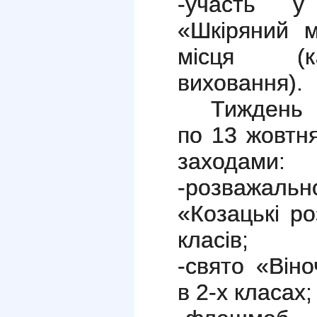
-участь у
«Шкіряний м
місця (к
виховання).
Тиждень 
по 13 жовтн
заходами:
-розважаль
«Козацькі ро
класів;
-свято «Віно
в 2-х класах;