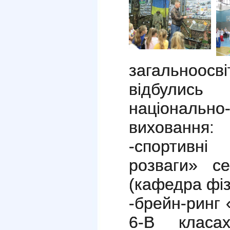
загальноо
відбулис
національно-
виховання:
-спортивні
розваги» се
(кафедра фіз
-брейн-ринг 
6-В класах