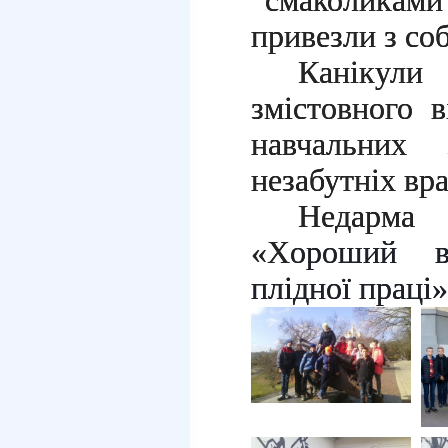
смаколиками 
привезли з со
Канікули
змістовного
в
навчальних 
незабутніх вр
Недарма
«Х
ороший 
плідної праці
»