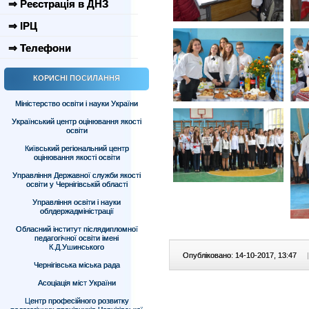
⇒ Реєстрація в ДНЗ
⇒ ІРЦ
⇒ Телефони
КОРИСНІ ПОСИЛАННЯ
Міністерство освіти і науки України
Український центр оцінювання якості
освіти
Київський регіональний центр
оцінювання якості освіти
Управління Державної служби якості
освіти у Чернігівській області
Управління освіти і науки
облдержадміністрації
Обласний інститут післядипломної
педагогічної освіти імені
К.Д.Ушинського
Опубліковано: 14-10-2017, 13:47
|
Чернігівська міська рада
Асоціація міст України
Центр професійного розвитку