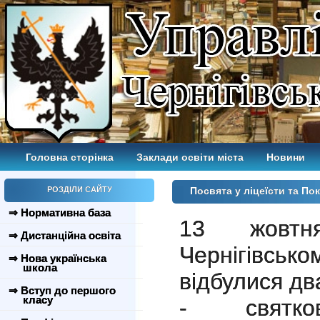
Головна сторінка
Заклади освіти міста
Новини
РОЗДІЛИ САЙТУ
Посвята у ліцеїсти та По
⇒ Нормативна база
13 жовт
⇒ Дистанційна освіта
Чернігівс
⇒ Нова українська
школа
відбулися дв
⇒ Вступ до першого
класу
- с
вят