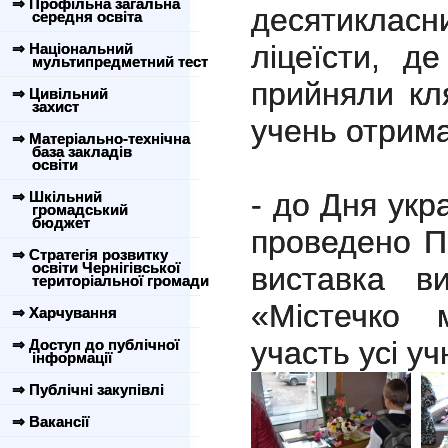
⇒ Профільна загальна
десятикла
середня освіта
ліцеїсти, д
⇒ Національний
мультипредметний тест
прийняли кля
⇒ Цивільний
захист
учень отрима
⇒ Матеріально-технічна
база закладів
освіти
- д
о Дня укр
⇒ Шкільний
громадський
бюджет
проведено П
⇒ Стратегія розвитку
освіти Чернігівської
виставка в
територіальної громади
«Містечко 
⇒ Харчування
участь усі уч
⇒ Доступ до публічної
інформації
⇒ Публічні закупівлі
⇒ Вакансії