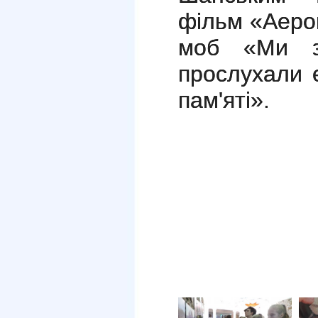
фільм «Аеро
моб «Ми з
прослухали 
пам'яті».