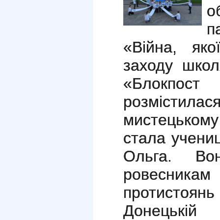
о
п
«Війна, як
заходу школ
«Блокпос
розмістилас
мистецькому 
стала учени
Ольга. Во
ровесникам 
протистоя
Донецькі