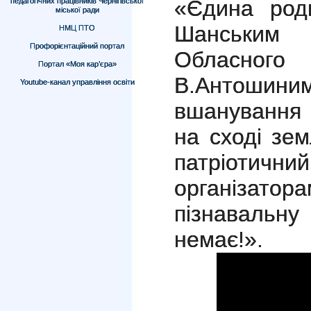
«Єдина род
педагогічних працівників Чернігівської
міської ради
Шанськи
НМЦ ПТО
Профорієнтаційний портал
Обласного 
Портал «Моя кар’єра»
В.Антошин
Youtube-канал управління освіти
вшанування 
на сході зем
патріотичн
організато
пізнавальну
немає!».