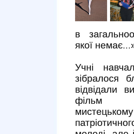
в загальноо
якої немає...
Учні навча
зібралося б
відвідали в
фільм у
мистецькому
патріотично
молоді, але 