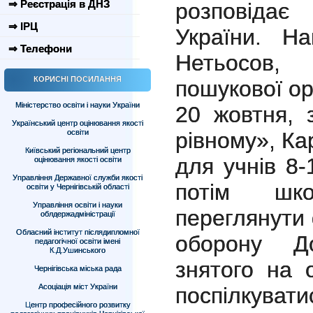
⇒ Реєстрація в ДНЗ
розповідає
⇒ ІРЦ
України. Н
⇒ Телефони
Нетьосов, 
КОРИСНІ ПОСИЛАННЯ
пошукової ор
Міністерство освіти і науки України
20 жовтня, 
Український центр оцінювання якості
освіти
рівному», Ка
Київський регіональний центр
для учнів 8-
оцінювання якості освіти
Управління Державної служби якості
потім шк
освіти у Чернігівській області
Управління освіти і науки
переглянути
облдержадміністрації
Обласний інститут післядипломної
оборону До
педагогічної освіти імені
К.Д.Ушинського
знятого на 
Чернігівська міська рада
Асоціація міст України
поспілкува
Центр професійного розвитку