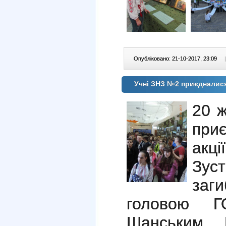
Опубліковано: 21-10-2017, 23:09
|
Учні ЗНЗ №2 приєдналися 
20 
при
акці
Зус
заг
головою Г
Шанським 