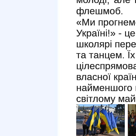
флешмоб.
«Ми прогнем
Україні!» - ц
школярі пер
та танцем. Їх
цілеспрямова
власної краї
найменшого 
світлому май