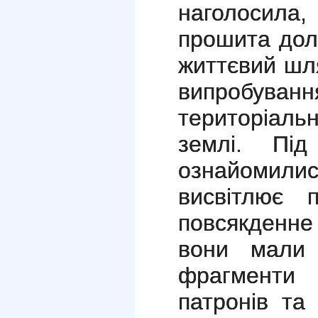
наголосила
прошита дол
життєвий шл
випробу
територіаль
землі. Під
ознайомилис
висвітлює 
повсякденне
вони мали 
фрагменти
патронів та 