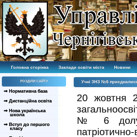
Головна сторінка
Заклади освіти міста
Новини
РОЗДІЛИ САЙТУ
Учні ЗНЗ №6 приєдналися 
⇒ Нормативна база
20 жовтня 2
⇒ Дистанційна освіта
загальноосві
⇒ Нова українська
школа
№ 6 долуч
⇒ Вступ до першого
класу
патріотичн