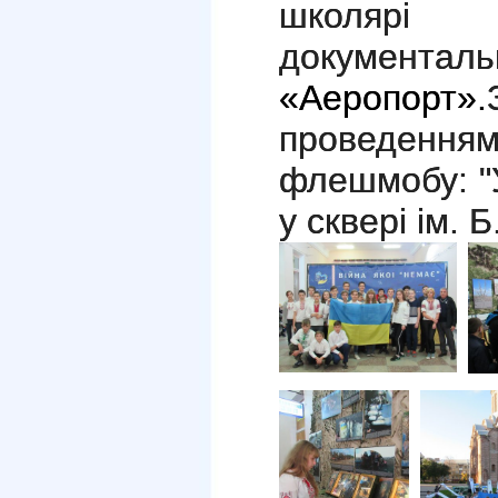
школяр
докуме
«Аеропорт».
проведенн
флешмобу: "У
у сквері ім. 