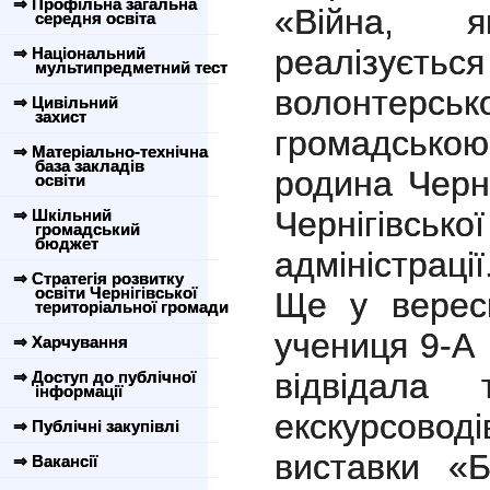
⇒ Профільна загальна
«Війна, я
середня освіта
реалізується
⇒ Національний
мультипредметний тест
волонтерськ
⇒ Цивільний
захист
громадською
⇒ Матеріально-технічна
база закладів
родина Черн
освіти
Чернігівськ
⇒ Шкільний
громадський
бюджет
адміністрації
⇒ Стратегія розвитку
освіти Чернігівської
Ще у верес
територіальної громади
учениця 9-А
⇒ Харчування
відвідала 
⇒ Доступ до публічної
інформації
екскурсоводі
⇒ Публічні закупівлі
виставки «Б
⇒ Вакансії