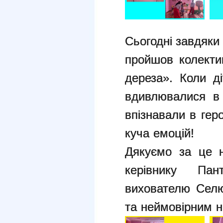
Сьогодні завдяки
пройшов
колекти
дереза». Коли д
вдивлювалися в 
впізнавали
в гер
куча емоцій!
Дякуємо за це н
керівнику
Пан
вихователю Сел
та неймовірним 