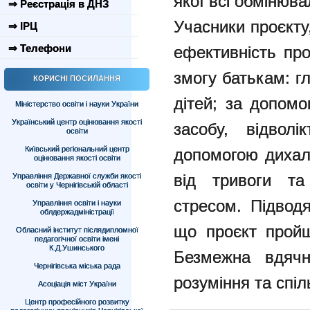
якої всі обмінюв
⇒ Реєстрація в ДНЗ
Учасники проєкту
⇒ ІРЦ
⇒ Телефони
ефективність про
змогу батькам: г
КОРИСНІ ПОСИЛАННЯ
дітей; за допомо
Міністерство освіти і науки України
Український центр оцінювання якості
засобу, відволі
освіти
Київський регіональний центр
допомогою дихал
оцінювання якості освіти
від тривоги та
Управління Державної служби якості
освіти у Чернігівській області
стресом. Підводя
Управління освіти і науки
облдержадміністрації
що проєкт пройш
Обласний інститут післядипломної
педагогічної освіти імені
К.Д.Ушинського
Безмежна вдячні
Чернігівська міська рада
розуміння та спіл
Асоціація міст України
Центр професійного розвитку