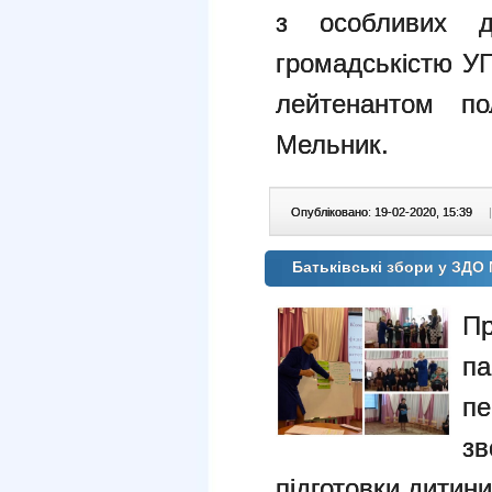
з особливих до
громадськістю УП
лейтенантом п
Мельник.
Опубліковано: 19-02-2020, 15:39
|
Батьківські збори у ЗДО 
П
па
п
зв
підготовки дитин