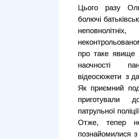
Цього разу Оль
болючі батьківсь
неповнолітні
неконтрольовано
про таке явище я
наочності па
відеосюжети з да
Як приємний под
приготували д
патрульної поліці
Отже, тепер н
познайомилися з