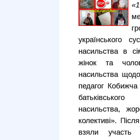
«1
м
гр
українського су
насильства в сі
жінок та чолов
насильства щодо 
педагог Кобижча
батьківськог
насильства, жор
колективі». Післ
взяли участь