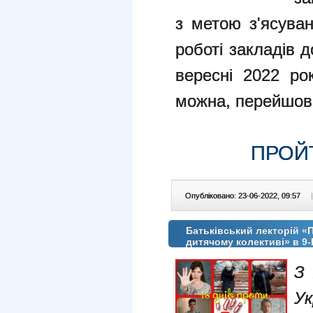
з метою з'ясува
роботі закладів д
вересні 2022 ро
можна, перейшов
ПРОЙ
Опубліковано: 23-06-2022, 09:57
|
Батьківський лекторій «П
дитячому колективі» в 9
З 
Ук