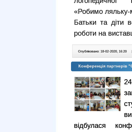
логопедичної г
«Робимо ляльку-
Батьки та діти 
роботи на вистав
Опубліковано: 18-02-2020, 16:20
|
Конференція партнерів 
24
за
с
в
відбулася конф