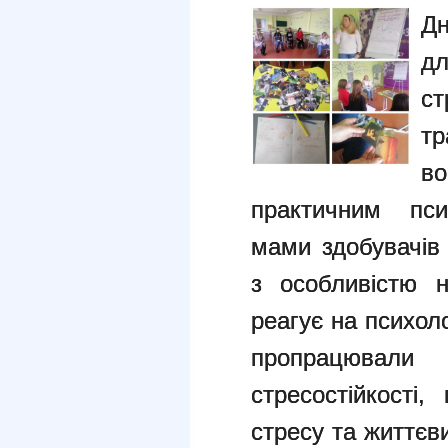
Дн
д
ст
т
в
практичним пс
мами здобувачів
з особливістю 
реагує на психоло
пропрацювал
стресостійкості
стресу та життєв