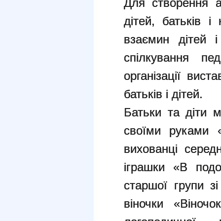
Для створення а
дітей, батьків і
взаємин дітей і
спілкування пе
організації вист
батьків і дітей.
Батьки та діти 
своїми руками 
вихованці серед
іграшки «В подо
старшої групи з
віночки «Віночо