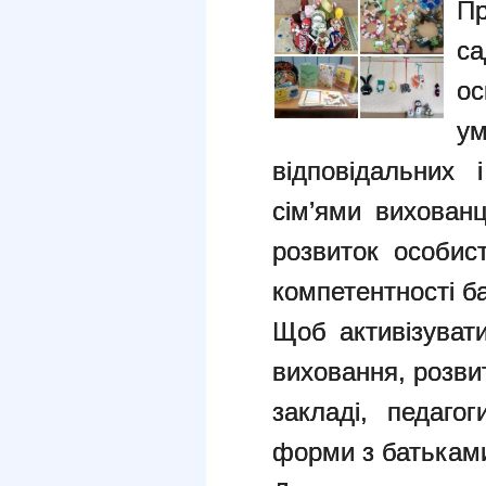
Пр
са
ос
у
відповідальних 
сім’ями вихованц
розвиток особис
компетентності ба
Щоб активізувати
виховання, розви
закладі, педагог
форми з батькам