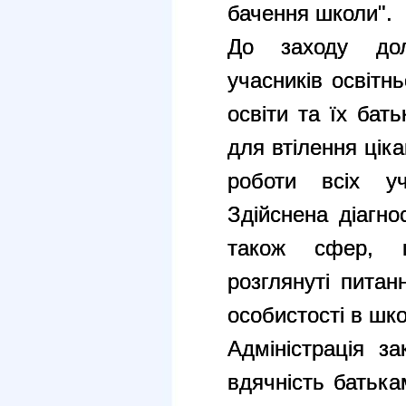
бачення школи".
До заходу дол
учасників освітнь
освіти та їх бат
для втілення ціка
роботи всіх уч
Здійснена діагно
також сфер, 
розглянуті питан
особистості в шко
Адміністрація з
вдячність батька