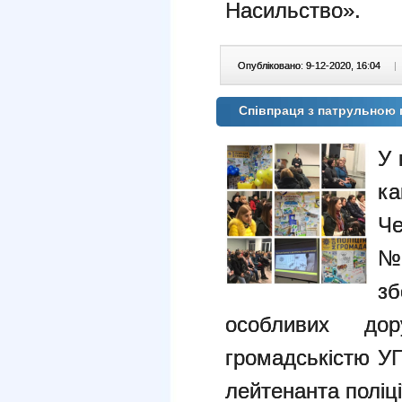
Насильство».
Опубліковано: 9-12-2020, 16:04
|
Співпраця з патрульною 
У 
ка
Че
№ 
з
особливих дор
громадськістю УП
лейтенанта поліц