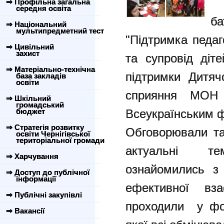
⇒ Профільна загальна
середня освіта
б
⇒ Національний
мультипредметний тест
"Підтримка педаг
⇒ Цивільний
захист
та супровід діте
⇒ Матеріально-технічна
підтримки Дитя
база закладів
освіти
сприяння МОН У
⇒ Шкільний
громадський
бюджет
Всеукраїнським ф
⇒ Стратегія розвитку
Обговорювали та
освіти Чернігівської
територіальної громади
актуальні т
⇒ Харчування
ознайомились з 
⇒ Доступ до публічної
інформації
ефективної вза
⇒ Публічні закупівлі
проходили у фор
⇒ Вакансії