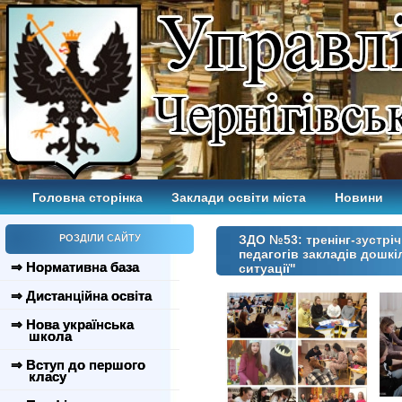
Головна сторінка
Заклади освіти міста
Новини
РОЗДІЛИ САЙТУ
ЗДО №53: тренінг-зустріч
педагогів закладів дошкі
⇒ Нормативна база
ситуації"
⇒ Дистанційна освіта
⇒ Нова українська
школа
⇒ Вступ до першого
класу