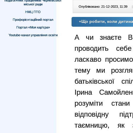
педагогічних працівників Чернігівської
міської ради
Опубліковано: 21-12-2023, 11:39
|
НМЦ ПТО
Профорієнтаційний портал
«Що робити, коли дитин
Портал «Моя кар’єра»
Youtube-канал управління освіти
А чи знаєте В
проводить себе
ласкаво просимо
тему ми розгля
батьківської сп
Ірина Самойлен
розуміти стани
відповідну пі
таємницю, як 