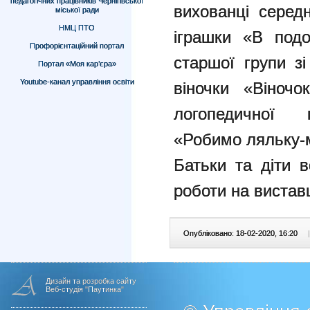
педагогічних працівників Чернігівської
вихованці серед
міської ради
НМЦ ПТО
іграшки «В подо
Профорієнтаційний портал
старшої групи з
Портал «Моя кар’єра»
Youtube-канал управління освіти
віночки «Віночо
логопедичної г
«Робимо ляльку-
Батьки та діти 
роботи на вистав
Опубліковано: 18-02-2020, 16:20
|
Дизайн та розробка сайту
Веб-студія "Паутинка"