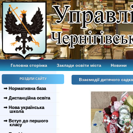
Головна сторінка
Заклади освіти міста
Новини
РОЗДІЛИ САЙТУ
Взаємодії дитячого садка
⇒ Нормативна база
⇒ Дистанційна освіта
⇒ Нова українська
школа
⇒ Вступ до першого
класу