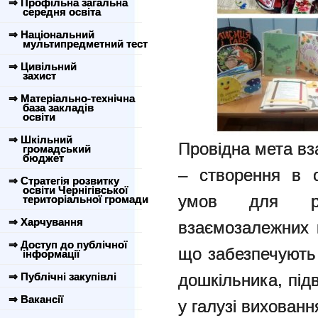
⇒ Профільна загальна
середня освіта
⇒ Національний
мультипредметний тест
⇒ Цивільний
захист
⇒ Матеріально-технічна
база закладів
освіти
⇒ Шкільний
Провідна мета вза
громадський
бюджет
– створення в о
⇒ Стратегія розвитку
освіти Чернігівської
умов для роз
територіальної громади
⇒ Харчування
взаємозалежних в
⇒ Доступ до публічної
що забезпечують 
інформації
⇒ Публічні закупівлі
дошкільника, під
⇒ Вакансії
у галузі вихованн