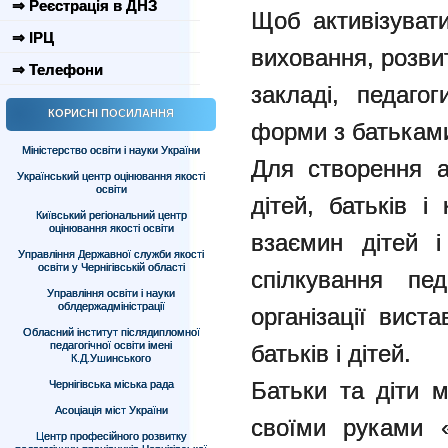
⇒ Реєстрація в ДНЗ
Щоб активізувати
⇒ ІРЦ
виховання, розви
⇒ Телефони
закладі, педагог
КОРИСНІ ПОСИЛАННЯ
форми з батькам
Міністерство освіти і науки України
Для створення а
Український центр оцінювання якості
освіти
дітей, батьків і
Київський регіональний центр
оцінювання якості освіти
взаємин дітей і
Управління Державної служби якості
освіти у Чернігівській області
спілкування пе
Управління освіти і науки
облдержадміністрації
організації вист
Обласний інститут післядипломної
педагогічної освіти імені
батьків і дітей.
К.Д.Ушинського
Батьки та діти 
Чернігівська міська рада
Асоціація міст України
своїми руками 
Центр професійного розвитку