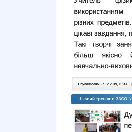
Учитель фізи
використанням 
різних предметів
цікаві завдання, 
Такі творчі за
більш якісно
навчально-виховн
Опубліковано: 27-12-2019, 15:33
|
Цікавий тренінг в ЗЗСО 
Д
пе