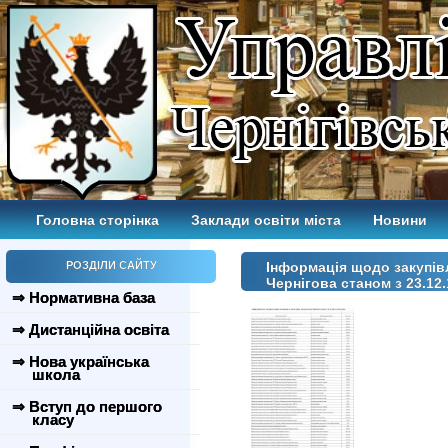
Головна сторінка
Заклади освіти міста
Новини
РОЗДІЛИ САЙТУ
Інформація щодо закупівл
Чернігова станом з 23.12.
⇒ Нормативна база
⇒ Дистанційна освіта
⇒ Нова українська
школа
⇒ Вступ до першого
класу