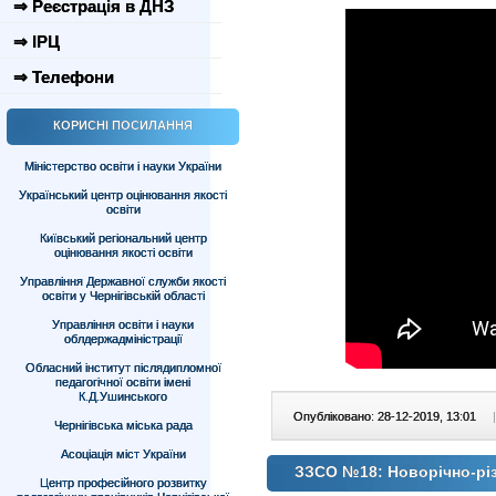
⇒ Реєстрація в ДНЗ
⇒ ІРЦ
⇒ Телефони
КОРИСНІ ПОСИЛАННЯ
Міністерство освіти і науки України
Український центр оцінювання якості
освіти
Київський регіональний центр
оцінювання якості освіти
Управління Державної служби якості
освіти у Чернігівській області
Управління освіти і науки
облдержадміністрації
Обласний інститут післядипломної
педагогічної освіти імені
К.Д.Ушинського
Опубліковано: 28-12-2019, 13:01
|
Чернігівська міська рада
Асоціація міст України
ЗЗСО №18: Новорічно-різ
Центр професійного розвитку