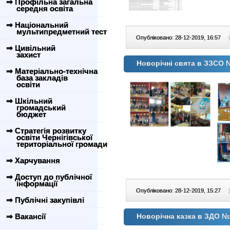
⇒ Профільна загальна
середня освіта
⇒ Національний
мультипредметний тест
Опубліковано: 28-12-2019, 16:57
|
⇒ Цивільний
захист
Новорічні свята в ЗЗСО
⇒ Матеріально-технічна
база закладів
освіти
⇒ Шкільний
громадський
бюджет
⇒ Стратегія розвитку
освіти Чернігівської
територіальної громади
⇒ Харчування
⇒ Доступ до публічної
інформації
Опубліковано: 28-12-2019, 15:27
|
⇒ Публічні закупівлі
⇒ Вакансії
Новорічна казка в ЗДО №