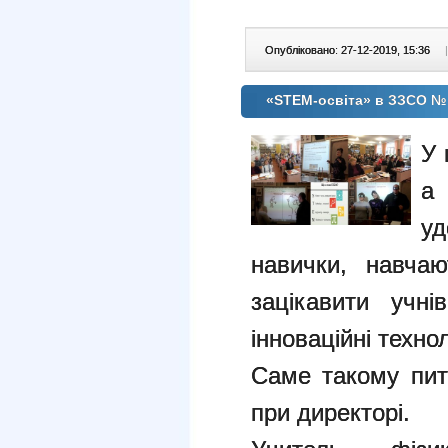
Опубліковано: 27-12-2019, 15:36
|
«STEM-освіта» в ЗЗСО №
У 
а
уд
навички, навча
зацікавити учні
інноваційні технол
Саме такому пит
при директорі.