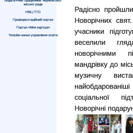
педагогічних працівників Чернігівської
міської ради
Радісно пройшли
НМЦ ПТО
Новорічних свят
Профорієнтаційний портал
Портал «Моя кар’єра»
учасники підготу
Youtube-канал управління освіти
веселили гляд
новорічними п
мандрівку до міс
музичну вист
найобдарованіші 
соціальної пі
Новорічні подарун