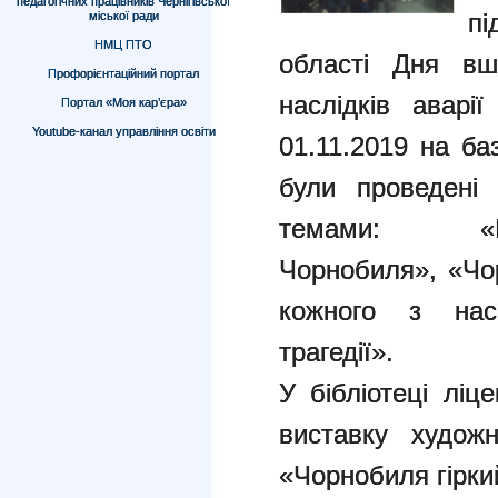
педагогічних працівників Чернігівської
п
міської ради
НМЦ ПТО
області Дня вша
Профорієнтаційний портал
наслідків аварі
Портал «Моя кар’єра»
Youtube-канал управління освіти
01.11.2019 на ба
були проведені 
темами:
Чорнобиля»,
«Чо
кожного з на
трагедії».
У бібліотеці лі
виставку художн
«Чорнобиля гірки