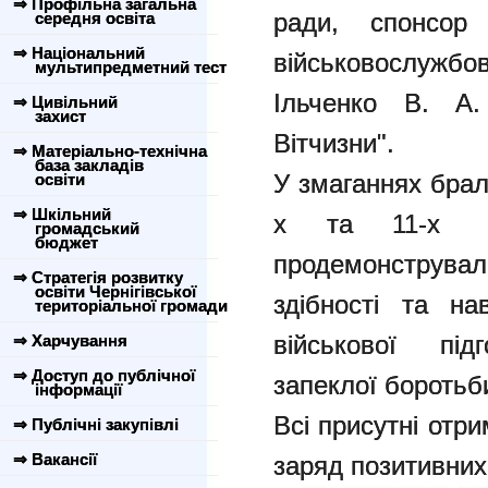
⇒ Профільна загальна
ради, спонсо
середня освіта
⇒ Національний
військовослужб
мультипредметний тест
Ільченко В. А.
⇒ Цивільний
захист
Вітчизни".
⇒ Матеріально-технічна
база закладів
У змаганнях брал
освіти
⇒ Шкільний
х та 11-х к
громадський
бюджет
продемонструва
⇒ Стратегія розвитку
освіти Чернігівської
здібності та н
територіальної громади
військової під
⇒ Харчування
⇒ Доступ до публічної
запеклої боротьб
інформації
Всі присутні отр
⇒ Публічні закупівлі
⇒ Вакансії
заряд позитивних