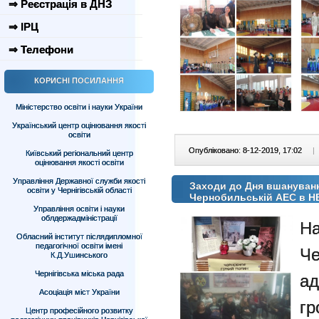
⇒ Реєстрація в ДНЗ
⇒ ІРЦ
⇒ Телефони
КОРИСНІ ПОСИЛАННЯ
Міністерство освіти і науки України
Український центр оцінювання якості
освіти
Опубліковано: 8-12-2019, 17:02
|
Київський регіональний центр
оцінювання якості освіти
Управління Державної служби якості
Заходи до Дня вшанування
освіти у Чернігівській області
Чернобильській АЕС в 
Управління освіти і науки
облдержадміністрації
Н
Обласний інститут післядипломної
педагогічної освіти імені
Че
К.Д.Ушинського
Чернігівська міська рада
а
Асоціація міст України
г
Центр професійного розвитку