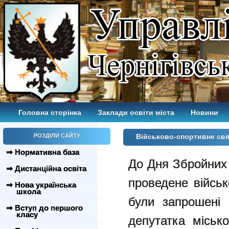
Головна сторінка
Заклади освіти міста
Новини
РОЗДІЛИ САЙТУ
Військово-спортивне св
⇒ Нормативна база
До Дня Збройних
⇒ Дистанційна освіта
проведене військ
⇒ Нова українська
школа
були запрошені 
⇒ Вступ до першого
класу
депутатка місько