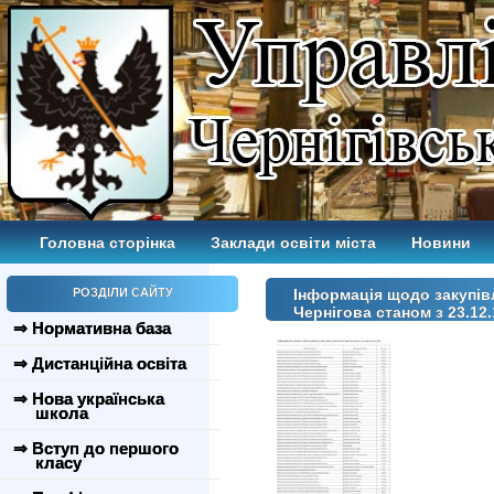
Головна сторінка
Заклади освіти міста
Новини
РОЗДІЛИ САЙТУ
Інформація щодо закупівл
Чернігова станом з 23.12.
⇒ Нормативна база
⇒ Дистанційна освіта
⇒ Нова українська
школа
⇒ Вступ до першого
класу