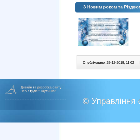
З Новим роком та Різдво
Опубліковано: 28-12-2019, 11:02
|
Дизайн та розробка сайту
Веб-студія "Паутинка"
© Управління о