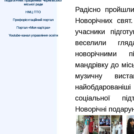
педагогічних працівників Чернігівської
міської ради
Радісно пройшли
НМЦ ПТО
Новорічних свят
Профорієнтаційний портал
Портал «Моя кар’єра»
учасники підготу
Youtube-канал управління освіти
веселили гляд
новорічними п
мандрівку до міс
музичну вист
найобдарованіші 
соціальної пі
Новорічні подарун