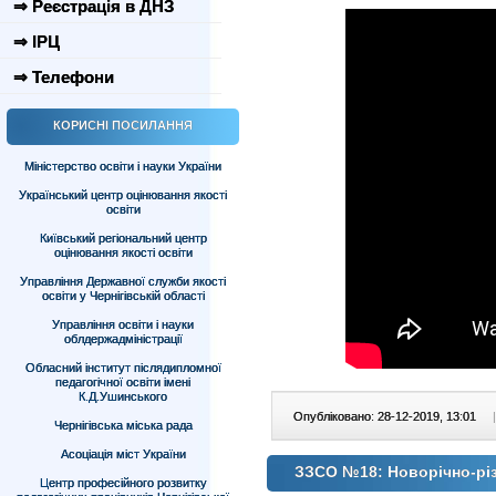
⇒ Реєстрація в ДНЗ
⇒ ІРЦ
⇒ Телефони
КОРИСНІ ПОСИЛАННЯ
Міністерство освіти і науки України
Український центр оцінювання якості
освіти
Київський регіональний центр
оцінювання якості освіти
Управління Державної служби якості
освіти у Чернігівській області
Управління освіти і науки
облдержадміністрації
Обласний інститут післядипломної
педагогічної освіти імені
К.Д.Ушинського
Опубліковано: 28-12-2019, 13:01
|
Чернігівська міська рада
Асоціація міст України
ЗЗСО №18: Новорічно-різ
Центр професійного розвитку