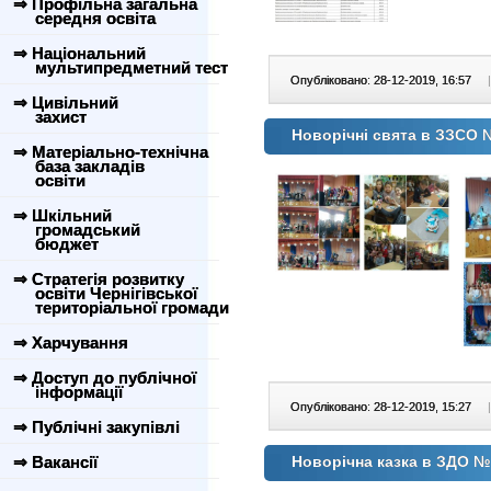
⇒ Профільна загальна
середня освіта
⇒ Національний
мультипредметний тест
Опубліковано: 28-12-2019, 16:57
|
⇒ Цивільний
захист
Новорічні свята в ЗЗСО
⇒ Матеріально-технічна
база закладів
освіти
⇒ Шкільний
громадський
бюджет
⇒ Стратегія розвитку
освіти Чернігівської
територіальної громади
⇒ Харчування
⇒ Доступ до публічної
інформації
Опубліковано: 28-12-2019, 15:27
|
⇒ Публічні закупівлі
⇒ Вакансії
Новорічна казка в ЗДО №