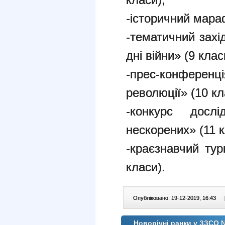
-історичний мараф
-тематичний захі
дні війни» (9 клас
-прес-конфер
революції» (10 кл
-конкурс дос
нескорених» (11 к
-краєзнавчий тур
класи).
Опубліковано: 19-12-2019, 16:43
|
Новорічні ранки у ЗЗСО