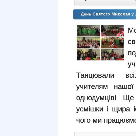
День Святого Миколая у 2
Мо
св
по
у
Танцювали всі
учителям нашої
однодумців! Ще
усмішки і щира і
чого ми працюєм