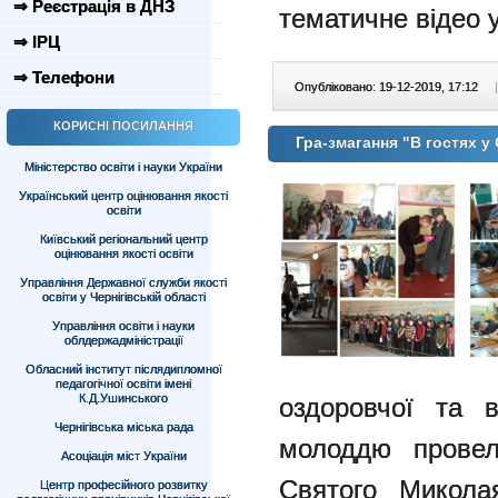
⇒ Реєстрація в ДНЗ
тематичне відео 
⇒ ІРЦ
⇒ Телефони
Опубліковано: 19-12-2019, 17:12
|
КОРИСНІ ПОСИЛАННЯ
Гра-змагання "В гостях 
Міністерство освіти і науки України
Український центр оцінювання якості
освіти
Київський регіональний центр
оцінювання якості освіти
Управління Державної служби якості
освіти у Чернігівській області
Управління освіти і науки
облдержадміністрації
Обласний інститут післядипломної
педагогічної освіти імені
К.Д.Ушинського
оздоровчої та 
Чернігівська міська рада
молоддю провел
Асоціація міст України
Святого Микола
Центр професійного розвитку