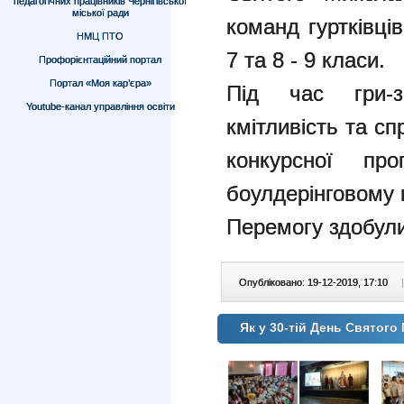
педагогічних працівників Чернігівської
міської ради
команд гуртківців 
НМЦ ПТО
7 та 8 - 9 класи.
Профорієнтаційний портал
Портал «Моя кар’єра»
Під час гри-зм
Youtube-канал управління освіти
кмітливість та сп
конкурсної пр
боулдерінговому п
Перемогу здобул
Опубліковано: 19-12-2019, 17:10
|
Як у 30-тій День Святог