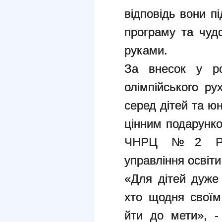
відповідь вони п
програму та чудо
руками.
За внесок у ро
олімпійського ру
серед дітей та ю
цінним подарунк
ЧНРЦ №2 Регі
управління освіти
«Для дітей дуже 
хто щодня своїм
йти до мети», -