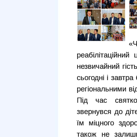
«
реабілітаційний
незвичайний гість
сьогодні і завтра
регіональними ві
Під час святко
звернувся до діт
їм міцного здоро
також не залиши