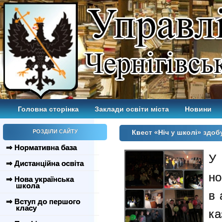
Головна сторінка
Заклади освіти міста
Новини
РОЗДІЛИ САЙТУ
Квест «Ніч у школі» здо
⇒ Нормативна база
У
⇒ Дистанційна освіта
но
⇒ Нова українська
школа
в 
⇒ Вступ до першого
класу
ка