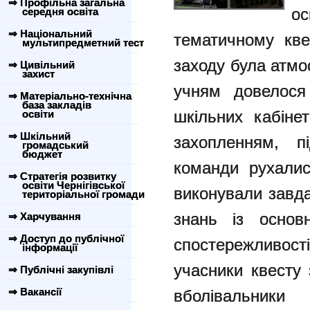
⇒ Профільна загальна
ос
середня освіта
⇒ Національний
тематичному кве
мультипредметний тест
заходу була атмо
⇒ Цивільний
захист
учням довелося
⇒ Матеріально-технічна
база закладів
шкільних кабіне
освіти
⇒ Шкільний
захопленням, пі
громадський
бюджет
команди рухалися
⇒ Стратегія розвитку
освіти Чернігівської
виконували завда
територіальної громади
знань із основн
⇒ Харчування
⇒ Доступ до публічної
спостережливості
інформації
учасники квесту 
⇒ Публічні закупівлі
⇒ Вакансії
вболівальник