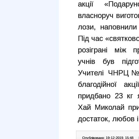
акції «Подару
власноруч вигото
лози, наповнили
Під час «святков
розіграні між п
учнів був підго
Учителі ЧНРЦ№1
благодійної акц
придбано 23 кг я
Хай Миколай при
достаток, любов і
Опубліковано: 19-12-2019, 15:48
|