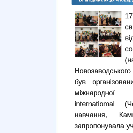
Благодійна акція «Подар
17
с
ві
с
(
Новозаводського 
був організован
міжнародної 
internatiomal (
навчання, Кам
запропонувала уч