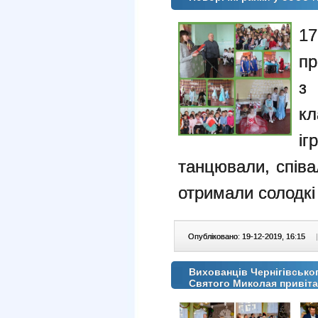
1
пр
з 
кл
іг
танцювали, співал
отримали солодкі
Опубліковано: 19-12-2019, 16:15
|
Вихованців Чернігівсько
Святого Миколая привіта