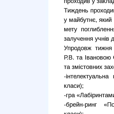
проходив у заклад
Тиждень проходив
у майбутнє, який 
мету поглибленн
залучення учнів 
Упродовж тижня
Р.В. та Івановою
та змістовних зах
-інтелектуальна
класи);
-гра «Лабіринтами
-брейн-ринг «П
класи);