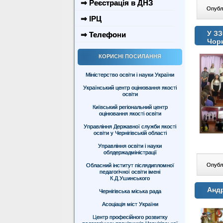
⇒ Реєстрація в ДНЗ
Опублі
⇒ ІРЦ
У ЗЗ
⇒ Телефони
Чор
КОРИСНІ ПОСИЛАННЯ
Міністерство освіти і науки України
Український центр оцінювання якості
освіти
Київський регіональний центр
оцінювання якості освіти
Управління Державної служби якості
освіти у Чернігівській області
Управління освіти і науки
облдержадміністрації
Опублі
Обласний інститут післядипломної
педагогічної освіти імені
К.Д.Ушинського
Андр
Чернігівська міська рада
Асоціація міст України
Центр професійного розвитку