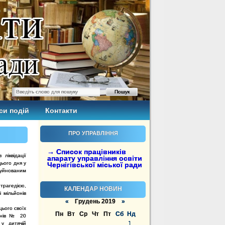
си подій
Контакти
ПРО УПРАВЛІННЯ
→ Список працівників
ліквідації
апарату управління освіти
цього дня у
Чернігівської міської ради
руйнованим
трагедією,
КАЛЕНДАР НОВИН
 мільйонів
«
Грудень 2019
»
цього своїх
Пн
Вт
Ср
Чт
Пт
Сб
Нд
пенів № 20
1
 у дитячій