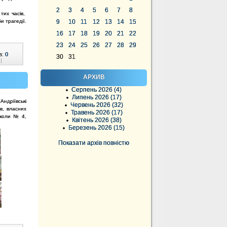
2
3
4
5
6
7
8
 тих часів,
и трагедії.
9
10
11
12
13
14
15
16
17
18
19
20
21
22
23
24
25
26
27
28
29
в:
0
30
31
|
АРХИВ
Серпень 2026 (4)
Липень 2026 (17)
ндріївські
Червень 2026 (32)
ів, власних
Травень 2026 (17)
школи № 4,
Квітень 2026 (38)
Березень 2026 (15)
Показати архів повністю