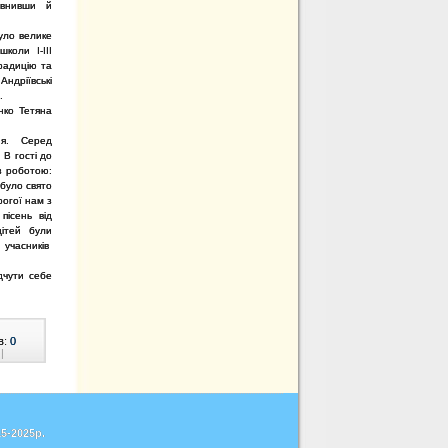
овнивши й
було велике
школи І-ІІІ
радицію та
ндріївські
.
нко Тетяна
ння. Серед
В гості до
з роботою:
 було свято
рогої нам з
пісень від
дітей були
 учасників
дчути себе
в:
0
|
5-2025р.