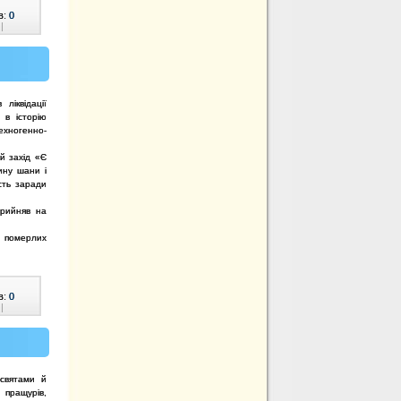
в:
0
|
ліквідації
 в історію
ехногенно-
й захід «Є
нину шани і
сть заради
 прийняв на
 померлих
в:
0
|
 святами й
пращурів,