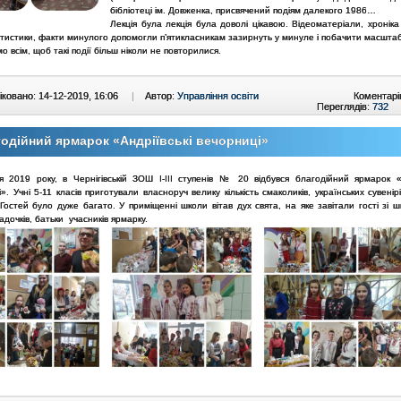
бібліотеці ім. Довженка, присвячений подіям далекого 1986…
Лекція була лекція була доволі цікавою. Відеоматеріали, хроніка
тистики, факти минулого допомогли п’ятикласникам зазирнуть у минуле і побачити масштаб
 всім, щоб такі події більш ніколи не повторилися.
ковано: 14-12-2019, 16:06
|
Автор:
Управління освіти
Коментарі
Переглядів:
732
одійний ярмарок «Андріївські вечорниці»
я 2019 року, в Чернігівській ЗОШ І-ІІІ ступенів № 20 відбувся благодійний ярмарок «А
». Учні 5-11 класів приготували власноруч велику кількість смаколиків, українських сувенір
Гостей було дуже багато. У приміщенні школи вітав дух свята, на яке завітали гості зі 
адочків, батьки учасників ярмарку.