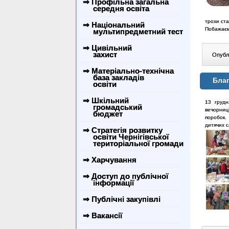
⇒ Профільна загальна
середня освіта
трохи ста
⇒ Національний
Побажаємо
мультипредметний тест
⇒ Цивільний
захист
Опублі
⇒ Матеріально-технічна
база закладів
Благ
освіти
⇒ Шкільний
13 грудн
громадський
вечорниці
бюджет
поробок. 
дитячих с
⇒ Стратегія розвитку
освіти Чернігівської
територіальної громади
⇒ Харчування
⇒ Доступ до публічної
інформації
⇒ Публічні закупівлі
⇒ Вакансії