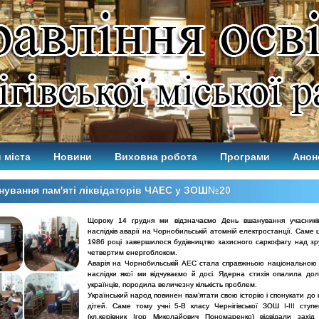
 міста
Новини
Виховна робота
Програми
Анон
ування пам'яті ліквідаторів ЧАЕС у ЗОШ№20
Щороку 14 грудня ми відзначаємо День вшанування учасників 
наслідків аварії на Чорнобильській атомній електростанції. Саме 
1986 році завершилося будівництво захисного саркофагу над з
четвертим енергоблоком.
Аварія на Чорнобильській АЕС стала справжньою національною 
наслідки якої ми відчуваємо й досі. Ядерна стихія опалила долі
українців, породила величезну кількість проблем.
Український народ повинен пам’ятати свою історію і спонукати до 
дітей. Саме тому учні 5-В класу Чернігівської ЗОШ І-ІІІ сту
(кл.керівник Ігор Миколайович Пономаренко) відвідали захід