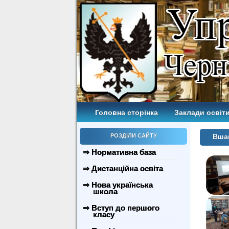
Головна сторінка
Заклади освіти
РОЗДІЛИ САЙТУ
Вшан
⇒ Нормативна база
⇒ Дистанційна освіта
⇒ Нова українська
школа
⇒ Вступ до першого
класу