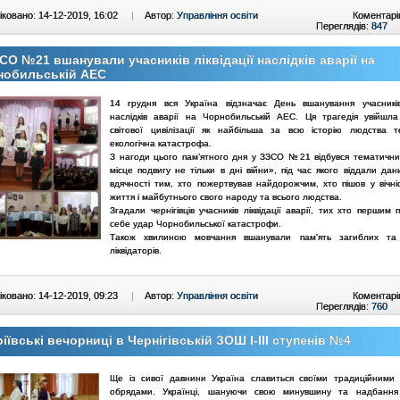
ковано: 14-12-2019, 16:02
|
Автор:
Управління освіти
Коментарі
Переглядів:
847
СО №21 вшанували учасників ліквідації наслідків аварії на
нобильській АЕС
14 грудня вся Україна відзначає День вшанування учасників 
наслідків аварії на Чорнобильській АЕС. Ця трагедія увійшла
світової цивілізації як найбільша за всю історію людства т
екологічна катастрофа.
З нагоди цього пам’ятного дня у ЗЗСО №21 відбувся тематични
місце подвигу не тільки в дні війни», під час якого віддали да
вдячності тим, хто пожертвував найдорожчим, хто пішов у вічні
життя і майбутнього свого народу та всього людства.
Згадали чернігівців учасників ліквідації аварії, тих хто першим
себе удар Чорнобильської катастрофи.
Також хвилиною мовчання вшанували пам'ять загиблих та
ліквідаторів.
ковано: 14-12-2019, 09:23
|
Автор:
Управління освіти
Коментарі
Переглядів:
760
іївські вечорниці в Чернігівській ЗОШ І-ІІІ ступенів №4
Ще із сивої давнини Україна славиться своїми традиційними
обрядами. Українці, шануючи свою минувшину та надбання 