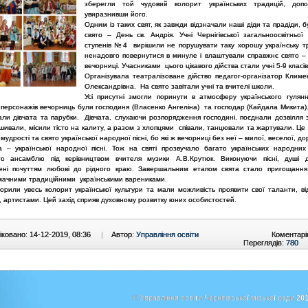
зберегли той чудовий колорит українських традицій, доп
увиразнивши його.
Одним із таких свят, як завжди відзначали наші діди та прадіди, 
свято – День св. Андрія. Учні Чернігівської загальноосвітньої 
ступенів №4 вирішили не порушувати таку хорошу українську т
ненадовго повернутися в минуле і влаштували справжнє свято – А
вечорниці. Учасниками цього цікавого дійства стали учні 5-9 класів
Організувала театралізоване дійство педагог-організатор Климе
Олександрівна. На свято завітали учні та вчителі школи.
Усі присутні змогли поринути в атмосферу українського гуля
персонажів вечорниць були господиня (Власенко Ангеліна) та господар (Кайдала Микита). 
тали дівчата та парубки. Дівчата, слухаючи розпорядження господині, поєднали дозвілля 
шивали, місили тісто на калиту, а разом з хлопцями співали, танцювали та жартували. Це
мудрості та свято української народної пісні, бо які ж вечорниці без неї – милої, веселої, до
а – української народної пісні. Тож на святі прозвучало багато українських народних 
го ансамблю під керівництвом вчителя музики А.В.Крутюк. Виконуючи пісні, душі 
ені почуттям любові до рідного краю. Завершальним етапом свята стало пригощання
смачними традиційними українськими варениками.
ворили увесь колорит української культури та мали можливість проявити свої таланти, ві
 артистами. Цей захід сприяв духовному розвитку юних особистостей.
ковано: 14-12-2019, 08:36
|
Автор:
Управління освіти
Коментарі
Переглядів:
780
© Управління освіти Чернігівської міської ради
201