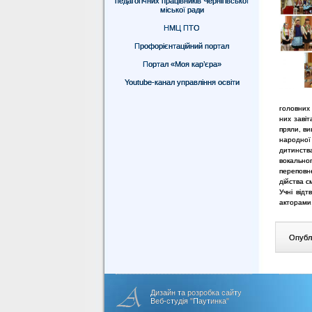
педагогічних працівників Чернігівської
міської ради
НМЦ ПТО
Профорієнтаційний портал
Портал «Моя кар’єра»
Youtube-канал управління освіти
головних 
них заві
пряли, ви
народної 
дитинств
вокально
переповн
дійства 
Учні відт
акторами,
Опублі
Дизайн та розробка сайту
Веб-студія "Паутинка"