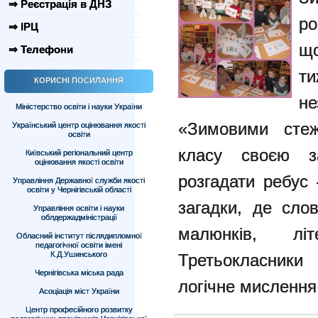
⇒ Реєстрація в ДНЗ
ро
⇒ ІРЦ
що
⇒ Телефони
ти
КОРИСНІ ПОСИЛАННЯ
н
Міністерство освіти і науки України
«Зимовими стеж
Український центр оцінювання якості
освіти
класу своєю за
Київський регіональний центр
оцінювання якості освіти
розгадати ребус 
Управління Державної служби якості
освіти у Чернігівській області
загадки, де сло
Управління освіти і науки
облдержадміністрації
малюнків, л
Обласний інститут післядипломної
педагогічної освіти імені
К.Д.Ушинського
Третьокласники п
Чернігівська міська рада
логічне мислення
Асоціація міст України
Центр професійного розвитку