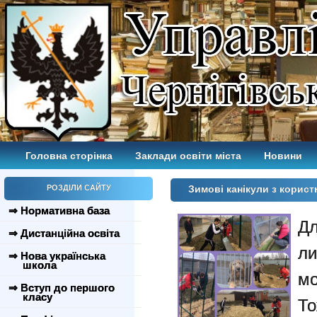
Головна сторінка
Заклади освіти міста
Новини
РОЗДІЛИ САЙТУ
Зимові канікули з корис
⇒ Нормативна база
Дл
⇒ Дистанційна освіта
ли
⇒ Нова українська
школа
мо
⇒ Вступ до першого
класу
То