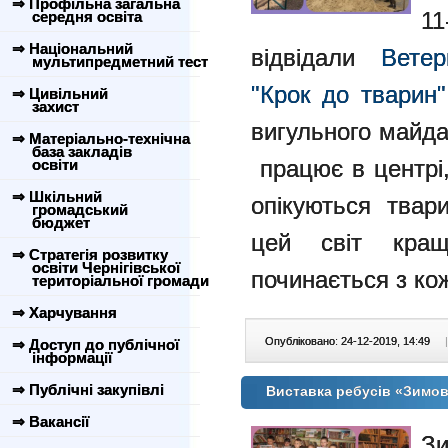
⇒ Профільна загальна
11
середня освіта
⇒ Національний
відвідали
Ветер
мультипредметний тест
"Крок до тварин"
⇒ Цивільний
захист
вигульного майда
⇒ Матеріально-технічна
база закладів
працює в центрі,
освіти
⇒ Шкільний
опікуються твар
громадський
бюджет
цей світ кра
⇒ Стратегія розвитку
освіти Чернігівської
починається з кож
територіальної громади
⇒ Харчування
Опубліковано: 24-12-2019, 14:49
|
⇒ Доступ до публічної
інформації
⇒ Публічні закупівлі
Виставка ребусів «Зимов
⇒ Вакансії
Зи