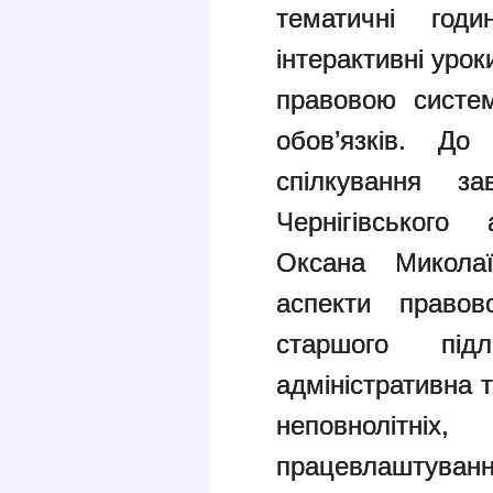
тематичні годи
інтерактивні урок
правовою систем
обов’язків. До
спілкування за
Чернігівського
Оксана Миколаї
аспекти правов
старшого під
адміністративна 
неповнолітн
працевлаштуванн