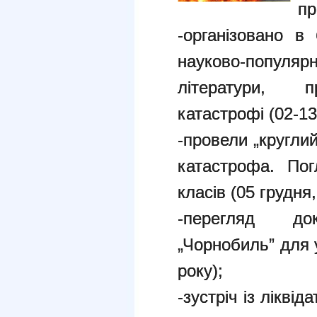
пр
-організовано в 
науково-популяр
літератури, п
катастрофі (02-13
-провели „кругли
катастрофа. Пог
класів (05 грудня,
-перегляд док
„Чорнобиль” для у
року);
-зустріч із лікві