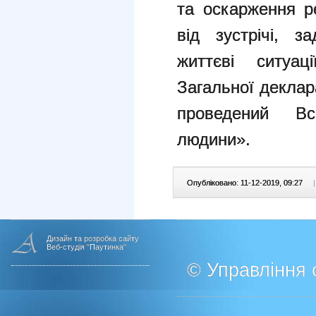
та оскарження ре
від зустрічі, з
життєві ситуац
Загальної деклар
проведений Вс
людини».
Опубліковано: 11-12-2019, 09:27
|
Дизайн та розробка сайту
Веб-студія "Паутинка"
© Управління о