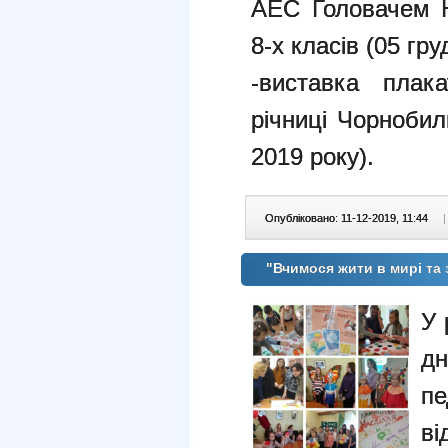
АЕС Головачем 
8-х класів (05 гру
-виставка плака
річниці Чорнобиль
2019 року).
Опубліковано: 11-12-2019, 11:44
|
"Вчимося жити в мирі та 
У 
дн
пе
ві