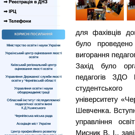
⇒ Реєстрація в ДНЗ
⇒ ІРЦ
⇒ Телефони
для фахівців дош
КОРИСНІ ПОСИЛАННЯ
було проведено 
Міністерство освіти і науки України
вигорання педаго
Український центр оцінювання якості
освіти
Захід було орга
Київський регіональний центр
оцінювання якості освіти
педагогів ЗДО
Управління Державної служби якості
освіти у Чернігівській області
студентськог
Управління освіти і науки
облдержадміністрації
університету «Чер
Обласний інститут післядипломної
педагогічної освіти імені
К.Д.Ушинського
Шевченка. Вступ
Чернігівська міська рада
управління осві
Асоціація міст України
Мисник В. І., за
Центр професійного розвитку