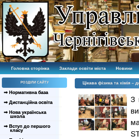
Головна сторінка
Заклади освіти міста
Новини
РОЗДІЛИ САЙТУ
Цікава фізика та хімія – 
⇒ Нормативна база
З 
⇒ Дистанційна освіта
ви
⇒ Нова українська
школа
ма
⇒ Вступ до першого
класу
S