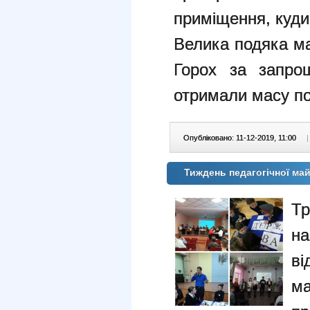
приміщення, куд
Велика подяка ма
Горох за запро
отримали масу п
Опубліковано: 11-12-2019, 11:00
|
Тиждень педагогічної ма
Тр
н
ві
м