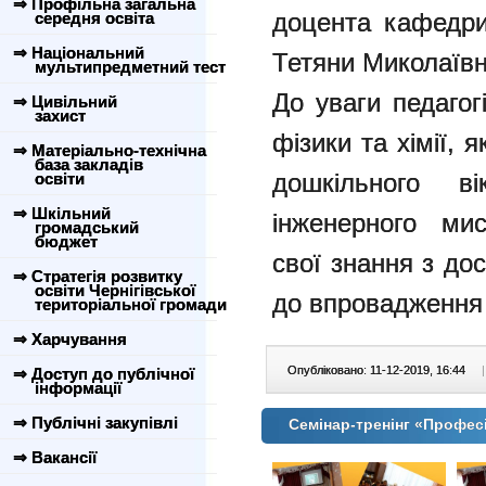
⇒ Профільна загальна
доцента кафедри
середня освіта
⇒ Національний
Тетяни Миколаївн
мультипредметний тест
До уваги педагог
⇒ Цивільний
захист
фізики та хімії, 
⇒ Матеріально-технічна
база закладів
дошкільного в
освіти
⇒ Шкільний
інженерного мис
громадський
бюджет
свої знання з дос
⇒ Стратегія розвитку
освіти Чернігівської
до впровадження ї
територіальної громади
⇒ Харчування
Опубліковано: 11-12-2019, 16:44
|
⇒ Доступ до публічної
інформації
⇒ Публічні закупівлі
Семінар-тренінг «Профес
⇒ Вакансії