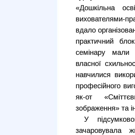
«Дошкільна ос
вихователями-
вдало організова
практичний блок
семінару мали з
власної схильнос
навчилися викори
професійного виг
як-от «Сміттє
зображення» та ін
У підсумковом
зачаровувала ж