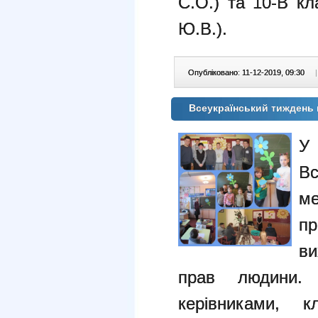
С.О.) та 10-В кл
Ю.В.).
Опубліковано: 11-12-2019, 09:30
|
Всеукраїнський тиждень
У
Вс
ме
п
ви
прав людини.
керівниками, к