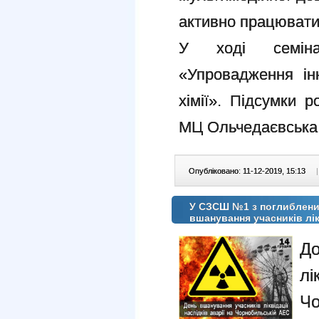
активно працювати 
У ході семіна
«Упровадження ін
хімії». Підсумки 
МЦ Ольчедаєвська
Опубліковано: 11-12-2019, 15:13
|
У СЗCШ №1 з поглиблени
вшанування учасників лік
Д
лі
Чо