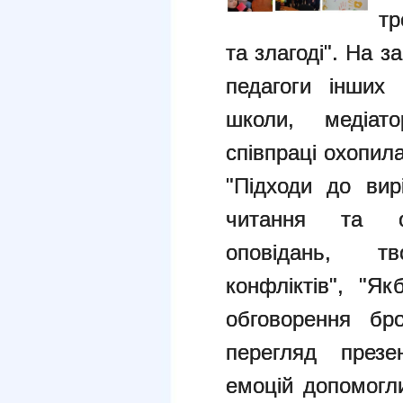
тр
та злагоді". На з
педагоги інших 
школи, медіат
співпраці охопил
"Підходи до вир
читання та об
оповідань, т
конфліктів", "Я
обговорення бр
перегляд презе
емоцій допомогл