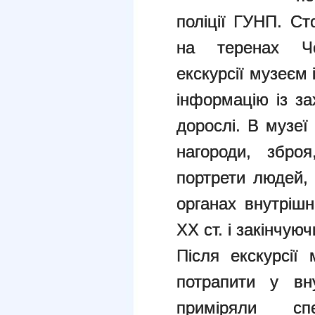
поліції ГУНП. Сто
на теренах Че
екскурсії музеєм і
інформацію із за
дорослі. В музеї
нагороди, збро
портрети людей, 
органах внутрішн
ХХ ст. і закінчую
Після екскурсії
потрапити у вну
приміряли сп