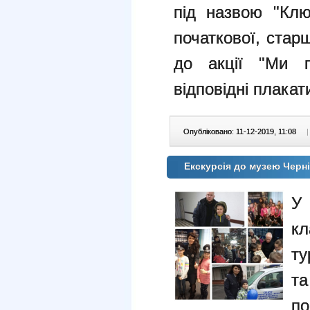
під назвою "Клю
початкової, стар
до акції "Ми п
відповідні плакат
Опубліковано: 11-12-2019, 11:08
|
Екскурсія до музею Черні
У
кл
ту
та
по