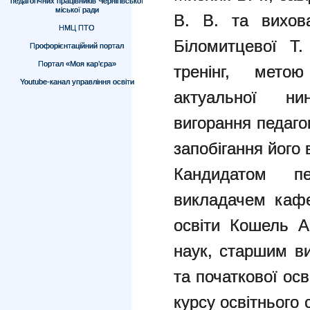
педагогічних працівників Чернігівської
міської ради
В. В. та вихо
НМЦ ПТО
Біломитцевої Т.
Профорієнтаційний портал
Портал «Моя кар’єра»
тренінг, мето
Youtube-канал управління освіти
актуальної ни
вигорання педагог
запобігання його
Кандидатом пе
викладачем кафе
освіти Кошель А
наук, старшим в
та початкової осв
курсу освітнього 