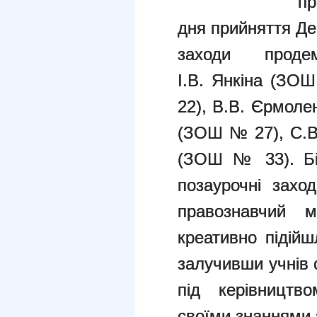
пр
дня прийняття Де
заходи проде
І.В. Янкіна (ЗО
22), В.В. Єрмол
(ЗОШ № 27), С.В.
(ЗОШ № 33). Біл
позаурочні заход
правознавчий м
креативно підій
залучивши учнів с
під керівництв
своїми знаннями