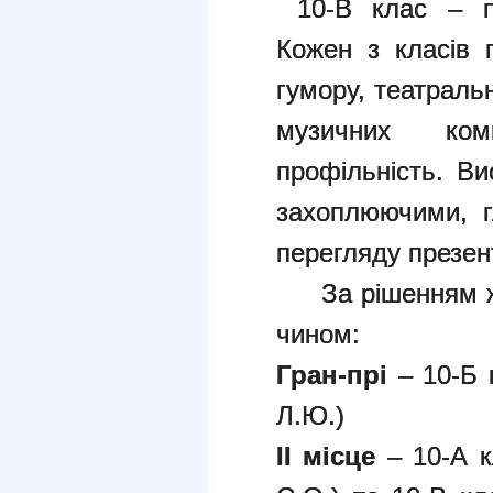
10-В клас – пр
Кожен з класів 
гумору, театраль
музичних ком
профільність. Ви
захоплюючими, г
перегляду презент
За рішенням жур
чином:
Гран-прі
– 10-Б 
Л.Ю.)
І
І місце
– 10-А к