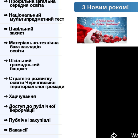
⇒ Профільна загальна
середня освіта
З Новим роком!
⇒ Національний
мультипредметний тест
⇒ Цивільний
захист
⇒ Матеріально-технічна
база закладів
освіти
⇒ Шкільний
громадський
бюджет
⇒ Стратегія розвитку
освіти Чернігівської
територіальної громади
⇒ Харчування
⇒ Доступ до публічної
інформації
⇒ Публічні закупівлі
⇒ Вакансії