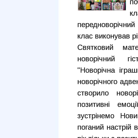
по
кл
передноворічний
клас виконував рі
Святковий мат
новорічний гіс
"Новорічна ігра
новорічного адве
створило новор
позитивні емоц
зустрінемо Нови
поганий настрій 