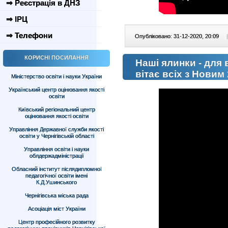
⇒ Реєстрація в ДНЗ
⇒ ІРЦ
⇒ Телефони
Опубліковано: 31-12-2020, 20:09
|
КОРИСНІ ПОСИЛАННЯ
Наші ялинки - для в
вітає всіх з Новим
Міністерство освіти і науки України
Український центр оцінювання якості
освіти
Київський регіональний центр
оцінювання якості освіти
Управління Державної служби якості
освіти у Чернігівській області
Управління освіти і науки
облдержадміністрації
Обласний інститут післядипломної
педагогічної освіти імені
К.Д.Ушинського
Чернігівська міська рада
Асоціація міст України
Центр професійного розвитку