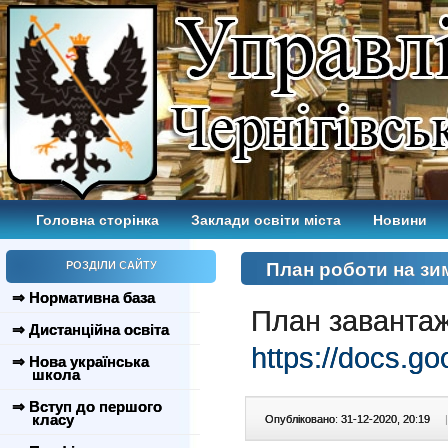
Головна сторінка
Заклади освіти міста
Новини
РОЗДІЛИ САЙТУ
План роботи на зи
⇒ Нормативна база
План завантаж
⇒ Дистанційна освіта
https://docs
⇒ Нова українська
школа
⇒ Вступ до першого
класу
Опубліковано: 31-12-2020, 20:19
|