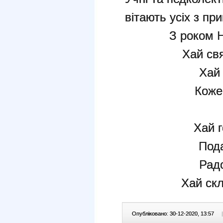
вітають усіх з п
З роком 
Хай св
Хай
Коже
Хай г
Пода
Радо
Хай скл
Опубліковано: 30-12-2020, 13:57
|