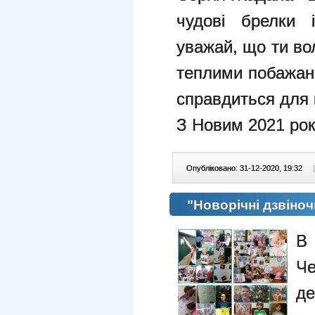
чудові брелки 
уважай, що ти во
теплими побажанн
справдиться для 
З Новим 2021 рок
Опубліковано: 31-12-2020, 19:32
|
"Новорічні дзвіноч
В 
Че
де