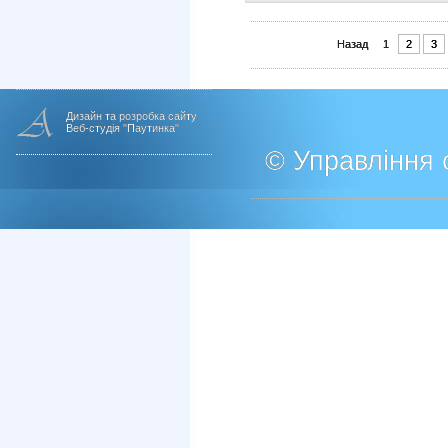
Назад
1
2
3
Дизайн та розробка сайту
Веб-студія "Паутинка"
© Управління о