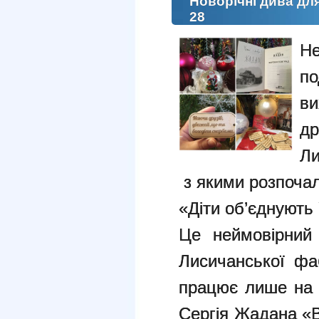
Новорічні дива дл
28
Н
п
ви
д
Ли
з якими розпочал
«Діти об’єднують 
Це неймовірний 
Лисичанської фа
працює лише на е
Сергія Жадана «