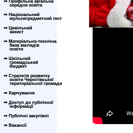
⇒ Профільна загальна
середня освіта
⇒ Національний
мультипредметний тест
⇒ Цивільний
захист
⇒ Матеріально-технічна
база закладів
освіти
⇒ Шкільний
громадський
бюджет
⇒ Стратегія розвитку
освіти Чернігівської
територіальної громади
⇒ Харчування
⇒ Доступ до публічної
інформації
⇒ Публічні закупівлі
⇒ Вакансії