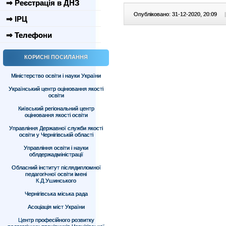
⇒ Реєстрація в ДНЗ
Опубліковано: 31-12-2020, 20:09
|
⇒ ІРЦ
⇒ Телефони
КОРИСНІ ПОСИЛАННЯ
Міністерство освіти і науки України
Український центр оцінювання якості
освіти
Київський регіональний центр
оцінювання якості освіти
Управління Державної служби якості
освіти у Чернігівській області
Управління освіти і науки
облдержадміністрації
Обласний інститут післядипломної
педагогічної освіти імені
К.Д.Ушинського
Чернігівська міська рада
Асоціація міст України
Центр професійного розвитку