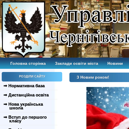
Головна сторінка
Заклади освіти міста
Новини
РОЗДІЛИ САЙТУ
З Новим роком!
⇒ Нормативна база
⇒ Дистанційна освіта
⇒ Нова українська
школа
⇒ Вступ до першого
класу