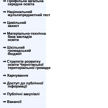
⇒ Профільна загальна
середня освіта
⇒ Національний
мультипредметний тест
⇒ Цивільний
захист
⇒ Матеріально-технічна
база закладів
освіти
⇒ Шкільний
громадський
бюджет
⇒ Стратегія розвитку
освіти Чернігівської
територіальної громади
⇒ Харчування
⇒ Доступ до публічної
інформації
⇒ Публічні закупівлі
⇒ Вакансії