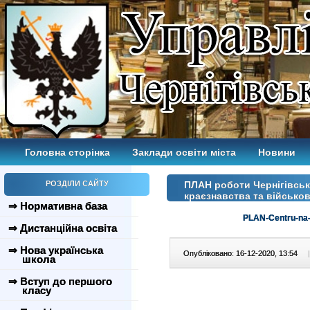
Головна сторінка
Заклади освіти міста
Новини
РОЗДІЛИ САЙТУ
ПЛАН роботи Чернігівськ
краєзнавства та військов
⇒ Нормативна база
PLAN-Centru-na-
⇒ Дистанційна освіта
⇒ Нова українська
Опубліковано: 16-12-2020, 13:54
|
школа
⇒ Вступ до першого
класу