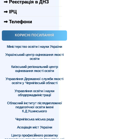
⇒ Реєстрація в ДНЗ
⇒ ІРЦ
⇒ Телефони
КОРИСНІ ПОСИЛАННЯ
Міністерство освіти і науки України
Український центр оцінювання якості
освіти
Київський регіональний центр
оцінювання якості освіти
Управління Державної служби якості
освіти у Чернігівській області
Управління освіти і науки
облдержадміністрації
Обласний інститут післядипломної
педагогічної освіти імені
К.Д.Ушинського
Чернігівська міська рада
Асоціація міст України
Центр професійного розвитку